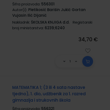
Šifra proizvoda:
556301
Autor(i):
Pletikosić Barišin Jukić Gortan
Vujasin Ilić Dijanić
Nakladnik:
ŠKOLSKA KNJIGA d.d.
Registarski
broj ministarstva:
6239;6240
34,70 €
MATEMATIKA 1; (3 ili 4 sata nastave
tjedno), 1. dio, udžbenik za 1. razred
gimnazija i strukovnih škola
Šifra proizvoda:
556321