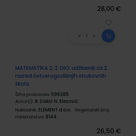
28,00 €
MATEMATIKA 2, 2. DIO; udžbenik za 2.
razred četverogodišnjih strukovnih
škola
Šifra proizvoda:
596385
Autor(i):
B. Dakić N. Elezović:
Nakladnik:
ELEMENT d.o.o.
Registarski broj
ministarstva:
8144
26,50 €