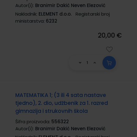
Autor(i):
Branimir Dakić Neven Elezović
Nakladnik:
ELEMENT d.o.o.
Registarski broj
ministarstva:
6232
20,00 €
MATEMATIKA 1; (3 ili 4 sata nastave
tjedno), 2. dio, udžbenik za 1. razred
gimnazija i strukovnih škola
Šifra proizvoda:
556322
Autor(i):
Branimir Dakić Neven Elezović