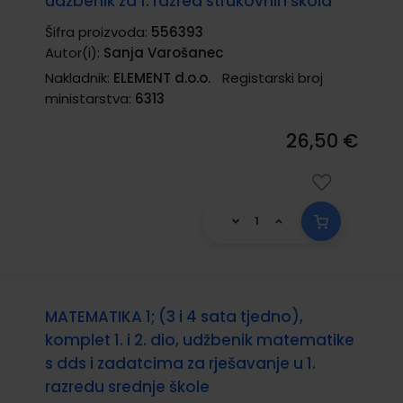
udžbenik za 1. razred strukovnih škola
Šifra proizvoda:
556393
Autor(i):
Sanja Varošanec
Nakladnik:
ELEMENT d.o.o.
Registarski broj
ministarstva:
6313
26,50 €
MATEMATIKA 1; (3 i 4 sata tjedno),
komplet 1. i 2. dio, udžbenik matematike
s dds i zadatcima za rješavanje u 1.
razredu srednje škole