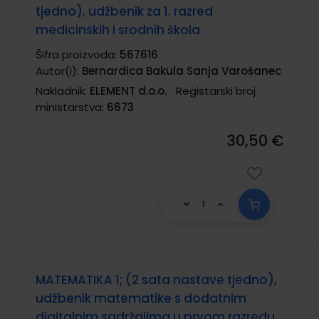
tjedno), udžbenik za 1. razred
medicinskih i srodnih škola
Šifra proizvoda:
567616
Autor(i):
Bernardica Bakula Sanja Varošanec
Nakladnik:
ELEMENT d.o.o.
Registarski broj
ministarstva:
6673
30,50 €
MATEMATIKA 1; (2 sata nastave tjedno),
udžbenik matematike s dodatnim
digitalnim sadržajima u prvom razredu