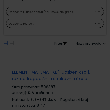
Odaberite ili upišite školu (npr. ime škole, grad) ...
×
Odaberite razred ...
×
Filter
ELEMENTI MATEMATIKE 1; udžbenik za 1.
razred trogodišnjih strukovnih škola
Šifra proizvoda:
596387
Autor(i):
S. Varošanec:
Nakladnik:
ELEMENT d.o.o.
Registarski broj
ministarstva:
8147