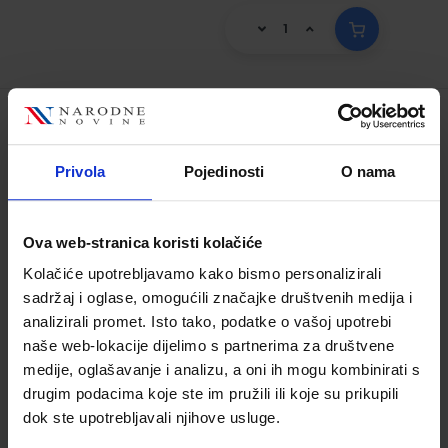
MATEMATIKA 1; 1. dio, udžbenik za 1.
razred četverogodišnjih strukovnih
Privola
Pojedinosti
O nama
škola
Šifra proizvoda:
596082
Ova web-stranica koristi kolačiće
Autor(i):
Branimir Dakić Neven Elezović
Nakladnik:
ELEMENT d.o.o.
Registarski broj
Kolačiće upotrebljavamo kako bismo personalizirali
ministarstva:
8003
sadržaj i oglase, omogućili značajke društvenih medija i
analizirali promet. Isto tako, podatke o vašoj upotrebi
26,50 €
naše web-lokacije dijelimo s partnerima za društvene
medije, oglašavanje i analizu, a oni ih mogu kombinirati s
drugim podacima koje ste im pružili ili koje su prikupili
dok ste upotrebljavali njihove usluge.