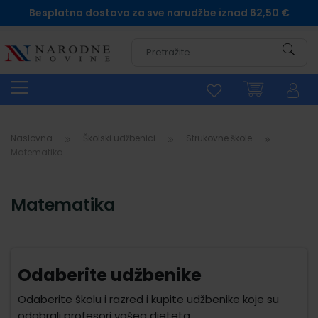
Besplatna dostava za sve narudžbe iznad 62,50 €
Pretra
Naslovna
Školski udžbenici
Strukovne škole
Matematika
Matematika
Odaberite udžbenike
Odaberite školu i razred i kupite udžbenike koje su
odabrali profesori vašeg djeteta.