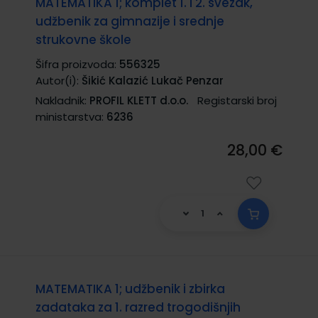
MATEMATIKA 1; komplet 1. i 2. svezak,
udžbenik za gimnazije i srednje
strukovne škole
Šifra proizvoda:
556325
Autor(i):
Šikić Kalazić Lukač Penzar
Nakladnik:
PROFIL KLETT d.o.o.
Registarski broj
ministarstva:
6236
28,00 €
MATEMATIKA 1; udžbenik i zbirka
zadataka za 1. razred trogodišnjih