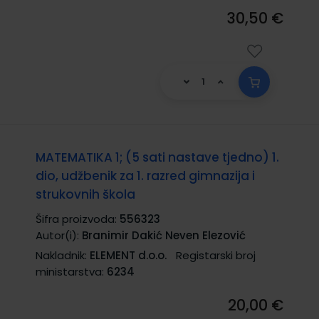
30,50 €
MATEMATIKA 1; (5 sati nastave tjedno) 1.
dio, udžbenik za 1. razred gimnazija i
strukovnih škola
Šifra proizvoda:
556323
Autor(i):
Branimir Dakić Neven Elezović
Nakladnik:
ELEMENT d.o.o.
Registarski broj
ministarstva:
6234
20,00 €