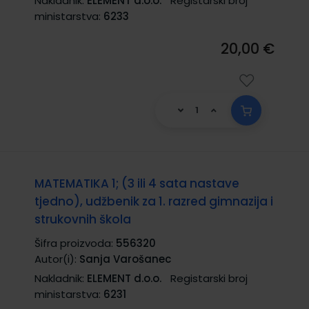
Nakladnik:
ELEMENT d.o.o.
Registarski broj
ministarstva:
6233
20,00 €
MATEMATIKA 1; (3 ili 4 sata nastave
tjedno), udžbenik za 1. razred gimnazija i
strukovnih škola
Šifra proizvoda:
556320
Autor(i):
Sanja Varošanec
Nakladnik:
ELEMENT d.o.o.
Registarski broj
ministarstva:
6231