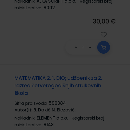
Nakladnik:
ALKA SCRIPT d.o.o.
Registarski broj
ministarstva:
8002
30,00 €
MATEMATIKA 2, 1. DIO; udžbenik za 2.
razred četverogodišnjih strukovnih
škola
Šifra proizvoda:
596384
Autor(i):
B. Dakić N. Elezović:
Nakladnik:
ELEMENT d.o.o.
Registarski broj
ministarstva:
8143