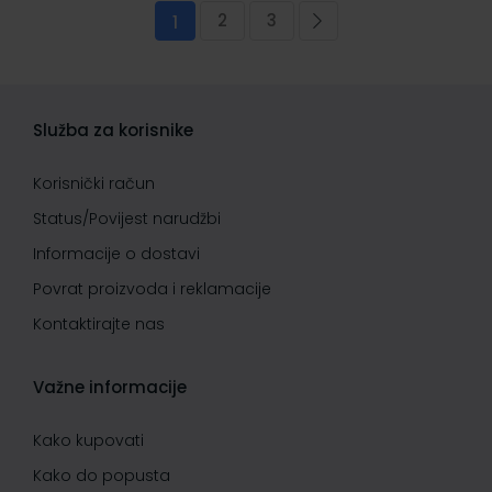
Stranica
2
3
Trenutno pregledavate stranicu
Stranica
Stranica
Stranica
Sljedeća
1
Služba za korisnike
Korisnički račun
Status/Povijest narudžbi
Informacije o dostavi
Povrat proizvoda i reklamacije
Kontaktirajte nas
Važne informacije
Kako kupovati
Kako do popusta