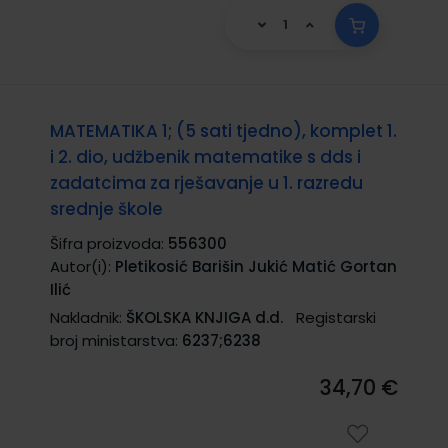
MATEMATIKA 1; (5 sati tjedno), komplet 1.
i 2. dio, udžbenik matematike s dds i
zadatcima za rješavanje u 1. razredu
srednje škole
Šifra proizvoda:
556300
Autor(i):
Pletikosić Barišin Jukić Matić Gortan
Ilić
Nakladnik:
ŠKOLSKA KNJIGA d.d.
Registarski
broj ministarstva:
6237;6238
34,70 €