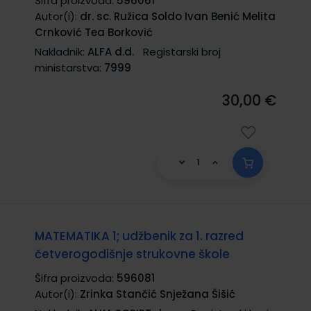
Šifra proizvoda:
596061
Autor(i):
dr. sc. Ružica Soldo Ivan Benić Melita
Crnković Tea Borković
Nakladnik:
ALFA d.d.
Registarski broj
ministarstva:
7999
30,00 €
MATEMATIKA 1; udžbenik za 1. razred
četverogodišnje strukovne škole
Šifra proizvoda:
596081
Autor(i):
Zrinka Stančić Snježana Šišić