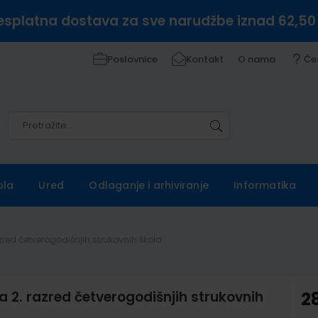
esplatna dostava za sve narudžbe iznad 62,50
Poslovnice
Kontakt
O nama
Če
Pretražite
Pretražite
ola
Ured
Odlaganje i arhiviranje
Informatika
azred četverogodišnjih strukovnih škola
a 2. razred četverogodišnjih strukovnih
2