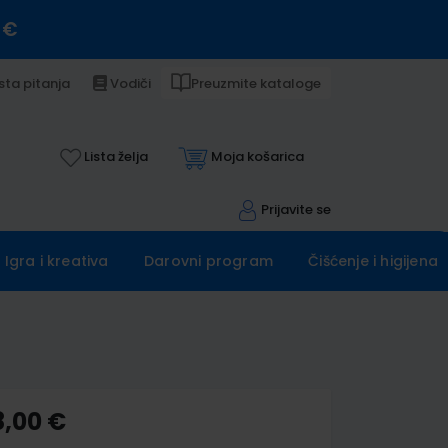
 €
sta pitanja
Vodiči
Preuzmite kataloge
Lista želja
Moja košarica
Prijavite se
Igra i kreativa
Darovni program
Čišćenje i higijena
8,00 €