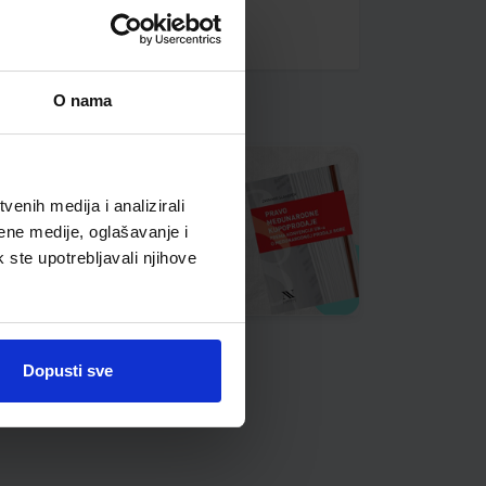
O nama
enih medija i analizirali
ene medije, oglašavanje i
k ste upotrebljavali njihove
Dopusti sve