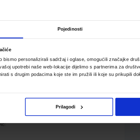
Pojedinosti
ačiće
tverogodišnjih strukovnih škola
bismo personalizirali sadržaj i oglase, omogućili značajke društv
vašoj upotrebi naše web-lokacije dijelimo s partnerima za društv
rati s drugim podacima koje ste im pružili ili koje su prikupili do
Prilagodi
ić: