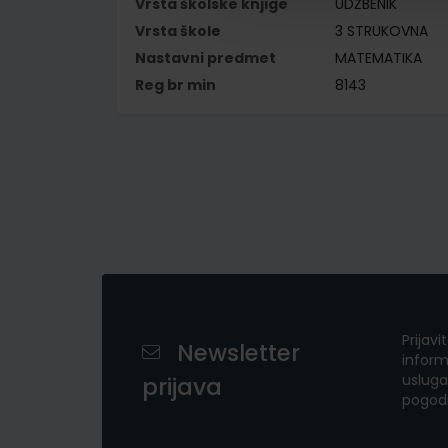
Vrsta školske knjige
UDŽBENIK
Vrsta škole
3 STRUKOVNA
Nastavni predmet
MATEMATIKA
Reg br min
8143
Prijavi
Newsletter
inform
usluga
prijava
pogod