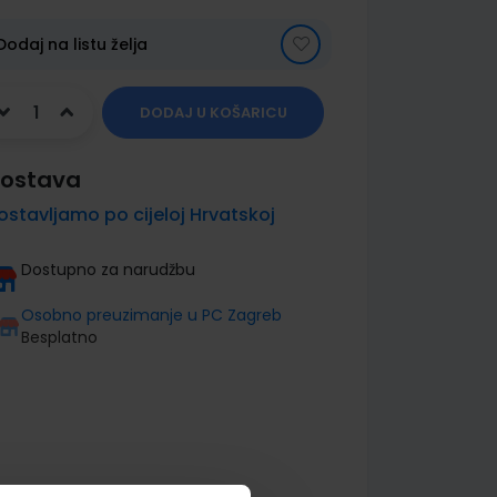
Dodaj na listu želja
DODAJ U KOŠARICU
ostava
ostavljamo po cijeloj Hrvatskoj
Dostupno za narudžbu
Osobno preuzimanje u PC Zagreb
Besplatno