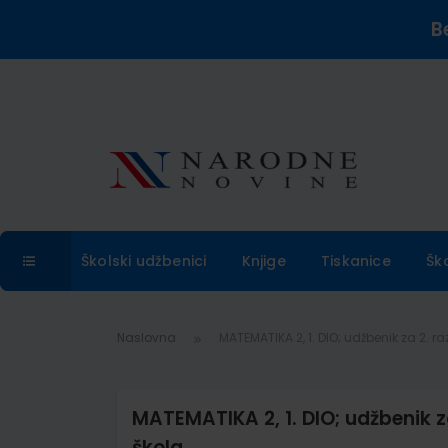
B
Školski udžbenici
Knjige
Tiskanice
Šk
Naslovna
MATEMATIKA 2, 1. DIO; udžbenik za 2. r
MATEMATIKA 2, 1. DIO; udžbenik z
škola