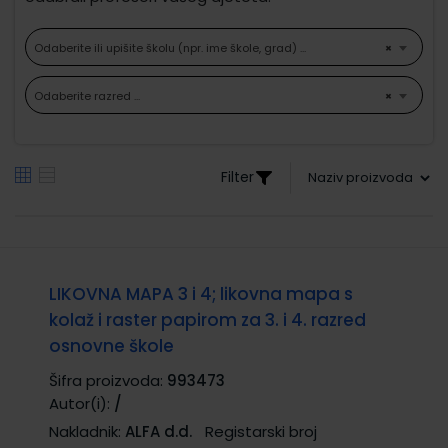
Odaberite ili upišite školu (npr. ime škole, grad) ...
×
Odaberite razred ...
×
Filter
LIKOVNA MAPA 3 i 4; likovna mapa s
kolaž i raster papirom za 3. i 4. razred
osnovne škole
Šifra proizvoda:
993473
Autor(i):
/
Nakladnik:
ALFA d.d.
Registarski broj