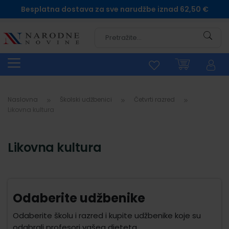
Besplatna dostava za sve narudžbe iznad 62,50 €
Pretra
Naslovna
Školski udžbenici
Četvrti razred
Likovna kultura
Likovna kultura
Odaberite udžbenike
Odaberite školu i razred i kupite udžbenike koje su
odabrali profesori vašeg djeteta.