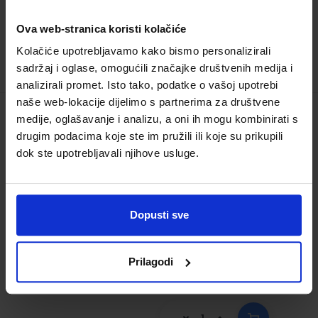
Ova web-stranica koristi kolačiće
Kolačiće upotrebljavamo kako bismo personalizirali
sadržaj i oglase, omogućili značajke društvenih medija i
analizirali promet. Isto tako, podatke o vašoj upotrebi
naše web-lokacije dijelimo s partnerima za društvene
medije, oglašavanje i analizu, a oni ih mogu kombinirati s
LIKOVNA MAPA 3-4; mapa za treći i
drugim podacima koje ste im pružili ili koje su prikupili
četvrti razred osnovne škole
dok ste upotrebljavali njihove usluge.
Šifra proizvoda:
596202
Autor(i):
Nakladnik:
PROFIL KLETT d.o.o.
Registarski broj
Dopusti sve
ministarstva:
13,00 €
Prilagodi