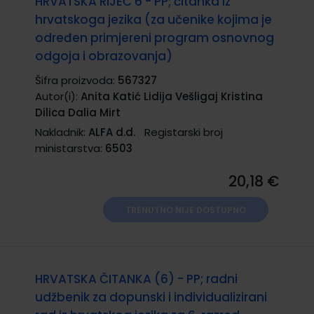
HRVATSKA RIJEČ 6 - PP; čitanka iz
hrvatskoga jezika (za učenike kojima je
određen primjereni program osnovnog
odgoja i obrazovanja)
Šifra proizvoda:
567327
Autor(i):
Anita Katić Lidija Vešligaj Kristina
Dilica Dalia Mirt
Nakladnik:
ALFA d.d.
Registarski broj
ministarstva:
6503
20,18 €
TRENUTNO NIJE DOSTUPNO
HRVATSKA ČITANKA (6) - PP; radni
udžbenik za dopunski i individualizirani