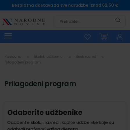
Besplatna dostava za sve narudžbe iznad 62,50 €
Pretra
Naslovna
Školski udžbenici
Šesti razred
Prilagođeni program
Prilagođeni program
Odaberite udžbenike
Odaberite školu i razred i kupite udžbenike koje su
odabrali profesori vašeg djeteta.