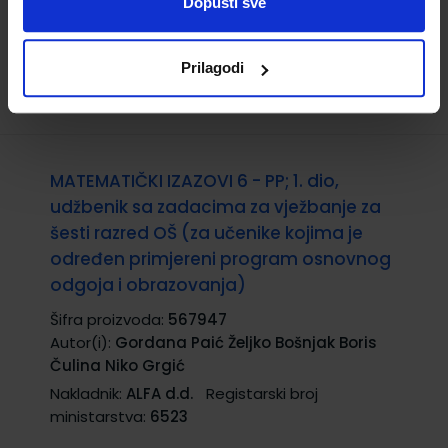
Dopusti sve
Prilagodi
MATEMATIČKI IZAZOVI 6 - PP; 1. dio,
udžbenik sa zadacima za vježbanje za
šesti razred OŠ (za učenike kojima je
određen primjereni program osnovnog
odgoja i obrazovanja)
Šifra proizvoda:
567947
Autor(i):
Gordana Paić Željko Bošnjak Boris
Čulina Niko Grgić
Nakladnik:
ALFA d.d.
Registarski broj
ministarstva:
6523