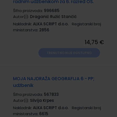
radnim udžbenikom za 6. razred OŠ.
Šifra proizvoda:
996685
Autor(i):
Draganić Ružić Stančić
Nakladnik:
ALKA SCRIPT d.o.o.
Registarski broj
ministarstva:
2856
14,75 €
TRENUTNO NIJE DOSTUPNO
MOJA NAJDRAŽA GEOGRAFIJA 6 - PP;
udžbenik
Šifra proizvoda:
567833
Autor(i):
Silvija Krpes
Nakladnik:
ALKA SCRIPT d.o.o.
Registarski broj
ministarstva:
6615