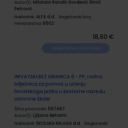
Autor(i):
Miloloža Randić Đorđević Šimić
Petrović
Nakladnik:
ALFA d.d.
Registarski broj
ministarstva:
6502
18,60 €
TRENUTNO NIJE DOSTUPNO
HRVATSKI BEZ GRANICA 6 - PP; radna
bilježnica za pomoć u učenju
hrvatskoga jezika u šestome razredu
osnovne škole
Šifra proizvoda:
557467
Autor(i):
Ljiljana Behaim
Nakladnik:
ŠKOLSKA KNJIGA d.d.
Registarski