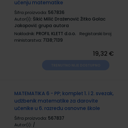
učenju matematike
Šifra proizvoda:
567836
Autor(i):
Šikić Milić Draženović Žitko Golac
Jakopović grupa autora
Nakladnik:
PROFIL KLETT d.o.o.
Registarski broj
ministarstva:
7138;7139
19,32 €
TRENUTNO NIJE DOSTUPNO
MATEMATIKA 6 - PP; komplet 1. i 2. svezak,
udžbenik matematike za darovite
učenike u 6. razredu osnovne škole
Šifra proizvoda:
567837
Autor(i):
/