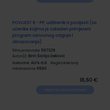
POVIJEST 6 - PP; udžbenik iz povijesti (za
učenike kojima je određen primjereni
program osnovnog odgoja i
obrazovanja)
Šifra proizvoda:
567329
Autor(i):
Birin Šarlija Deković
Nakladnik:
ALFA d.d.
Registarski broj
ministarstva:
6560
18,60 €
TRENUTNO NIJE DOSTUPNO