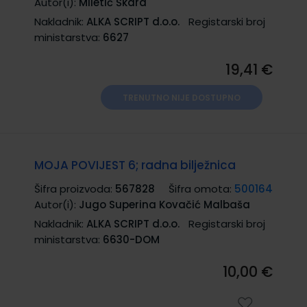
Autor(i):
Miletić Škara
Nakladnik:
ALKA SCRIPT d.o.o.
Registarski broj
ministarstva:
6627
19,41 €
TRENUTNO NIJE DOSTUPNO
MOJA POVIJEST 6; radna bilježnica
Šifra proizvoda:
567828
Šifra omota:
500164
Autor(i):
Jugo Superina Kovačić Malbaša
Nakladnik:
ALKA SCRIPT d.o.o.
Registarski broj
ministarstva:
6630-DOM
10,00 €