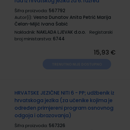
rad iz hrvatskog jezika za 6. razred
Šifra proizvoda:
567792
Autor(i):
Vesna Dunatov Anita Petrić Marija
Čelan-Mijić Ivana Šabić
Nakladnik:
NAKLADA LJEVAK d.o.o.
Registarski
broj ministarstva:
6744
15,93 €
TRENUTNO NIJE DOSTUPNO
HRVATSKE JEZIČNE NITI 6 - PP; udžbenik iz
hrvatskoga jezika (za učenike kojima je
određen primjereni program osnovnog
odgoja i obrazovanja)
Šifra proizvoda:
567326