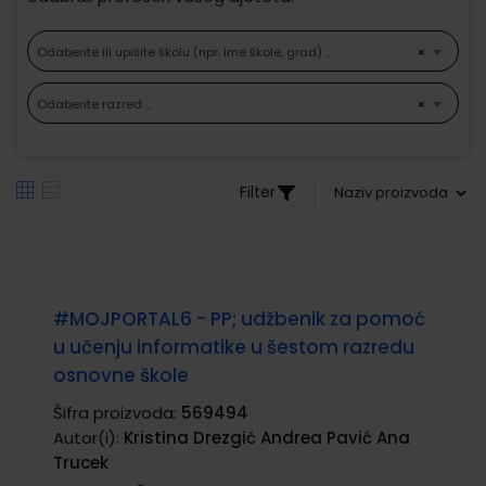
Odaberite ili upišite školu (npr. ime škole, grad) ...
×
Odaberite razred ...
×
Filter
#MOJPORTAL6 - PP; udžbenik za pomoć
u učenju informatike u šestom razredu
osnovne škole
Šifra proizvoda:
569494
Autor(i):
Kristina Drezgić Andrea Pavić Ana
Trucek