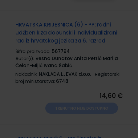
HRVATSKA KRIJESNICA (6) - PP; radni
udžbenik za dopunski i individualizirani
rad iz hrvatskog jezika za 6. razred
Šifra proizvoda:
567794
Autor(i):
Vesna Dunatov Anita Petrić Marija
Čelan-Mijić Ivana Šabić
Nakladnik:
NAKLADA LJEVAK d.o.o.
Registarski
broj ministarstva:
6748
14,60 €
TRENUTNO NIJE DOSTUPNO