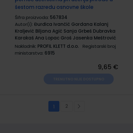
šestom razredu osnovne škole
Šifra proizvoda:
567834
Autor(i):
Đurđica Ivančić Gordana Kalanj
Kraljević Biljana Agić Sanja Grbeš Dubravka
Karakaš Ana Lopac Groš Jasenka Meštrović
Nakladnik:
PROFIL KLETT d.o.o.
Registarski broj
ministarstva:
6915
9,65 €
TRENUTNO NIJE DOSTUPNO
Stranica
2
Trenutno pregledavate stranicu
Stranica
Stranica
Sljedeća
1