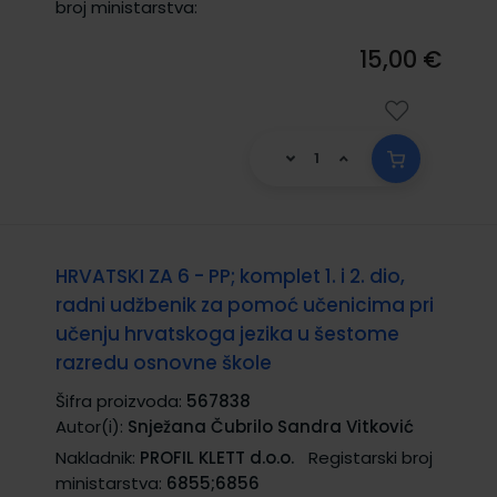
broj ministarstva:
15,00 €
HRVATSKI ZA 6 - PP; komplet 1. i 2. dio,
radni udžbenik za pomoć učenicima pri
učenju hrvatskoga jezika u šestome
razredu osnovne škole
Šifra proizvoda:
567838
Autor(i):
Snježana Čubrilo Sandra Vitković
Nakladnik:
PROFIL KLETT d.o.o.
Registarski broj
ministarstva:
6855;6856