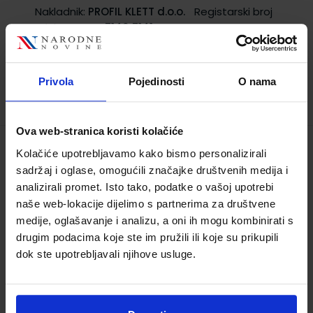
Nakladnik:
PROFIL KLETT d.o.o.
Registarski broj
ministarstva:
7140;7141
19,32 €
Privola
Pojedinosti
O nama
TRENUTNO NIJE DOSTUPNO
Ova web-stranica koristi kolačiće
Kolačiće upotrebljavamo kako bismo personalizirali
MATEMATIKA 6 - PP; radna bilježnica za
sadržaj i oglase, omogućili značajke društvenih medija i
pomoć u učenju matematike u šestom
analizirali promet. Isto tako, podatke o vašoj upotrebi
razredu osnovne škole
naše web-lokacije dijelimo s partnerima za društvene
Šifra proizvoda:
567840
medije, oglašavanje i analizu, a oni ih mogu kombinirati s
Autor(i):
Ljiljana Peretin Denis Vujanović
drugim podacima koje ste im pružili ili koje su prikupili
Nakladnik:
ŠKOLSKA KNJIGA d.d.
Registarski
dok ste upotrebljavali njihove usluge.
broj ministarstva:
15,00 €