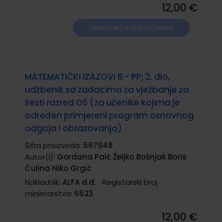
12,00 €
TRENUTNO NIJE DOSTUPNO
MATEMATIČKI IZAZOVI 6 - PP; 2. dio,
udžbenik sa zadacima za vježbanje za
šesti razred OŠ (za učenike kojima je
određen primjereni program osnovnog
odgoja i obrazovanja)
Šifra proizvoda:
567948
Autor(i):
Gordana Paić Željko Bošnjak Boris
Čulina Niko Grgić
Nakladnik:
ALFA d.d.
Registarski broj
ministarstva:
6523
12,00 €