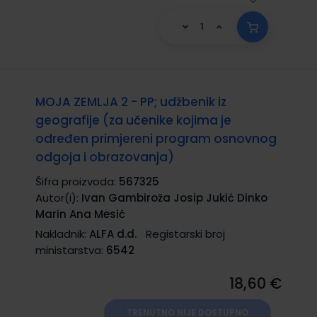
MOJA ZEMLJA 2 - PP; udžbenik iz
geografije (za učenike kojima je
određen primjereni program osnovnog
odgoja i obrazovanja)
Šifra proizvoda:
567325
Autor(i):
Ivan Gambiroža Josip Jukić Dinko
Marin Ana Mesić
Nakladnik:
ALFA d.d.
Registarski broj
ministarstva:
6542
18,60 €
TRENUTNO NIJE DOSTUPNO