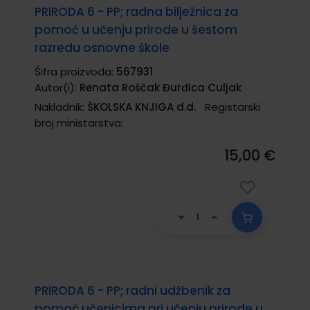
PRIRODA 6 - PP; radna bilježnica za
pomoć u učenju prirode u šestom
razredu osnovne škole
Šifra proizvoda:
567931
Autor(i):
Renata Roščak Đurđica Culjak
Nakladnik:
ŠKOLSKA KNJIGA d.d.
Registarski
broj ministarstva:
15,00 €
PRIRODA 6 - PP; radni udžbenik za
pomoć učenicima pri učenju prirode u