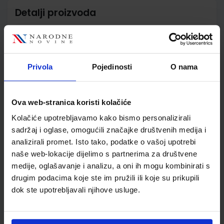
Detalji proizvoda
Šifra proizvoda
567326
Jedinična mjera
kom
Nakladnik
ALFA d.d.
Privola
Pojedinosti
O nama
Autor
Miloloža Randić Đorđević
Šimić Petrović
Školski razred
06 6.RAZRED OŠ
Ova web-stranica koristi kolačiće
Vrsta školske knjige
UDŽBENIK
Kolačiće upotrebljavamo kako bismo personalizirali
Vrsta škole
1 OSNOVNA
sadržaj i oglase, omogućili značajke društvenih medija i
Nastavni predmet
HRVATSKI JEZIK PP
analizirali promet. Isto tako, podatke o vašoj upotrebi
Reg br min
6502
naše web-lokacije dijelimo s partnerima za društvene
medije, oglašavanje i analizu, a oni ih mogu kombinirati s
drugim podacima koje ste im pružili ili koje su prikupili
dok ste upotrebljavali njihove usluge.