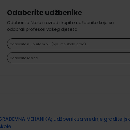
Odaberite udžbenike
Odaberite školu i razred i kupite udžbenike koje su
odabrali profesori vašeg djeteta.
Odaberite ili upišite školu (npr. ime škole, grad) ...
Odaberite razred ...
GRAĐEVNA MEHANIKA; udžbenik za srednje graditeljs
škole