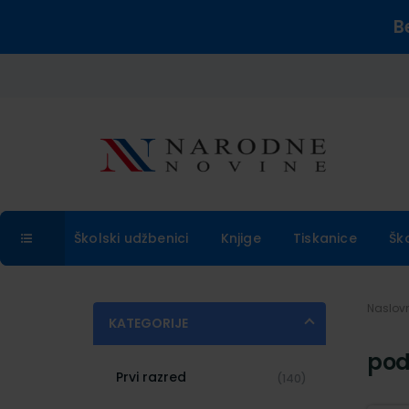
B
Školski udžbenici
Knjige
Tiskanice
Šk
Naslo
KATEGORIJE
pod
Prvi razred
(140)