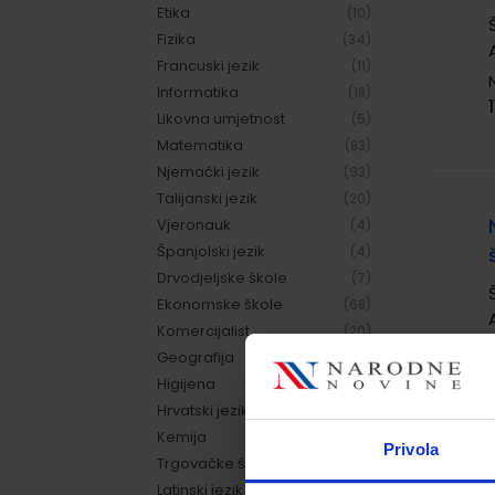
Etika
(10)
Fizika
(34)
Francuski jezik
(11)
Informatika
(18)
Likovna umjetnost
(5)
Matematika
(83)
Njemački jezik
(93)
Talijanski jezik
(20)
Vjeronauk
(4)
Španjolski jezik
(4)
Drvodjeljske škole
(7)
Ekonomske škole
(68)
Komercijalist
(20)
Geografija
(10)
Higijena
(3)
Hrvatski jezik
(66)
Kemija
(13)
Privola
Trgovačke škole
(24)
Latinski jezik
(2)