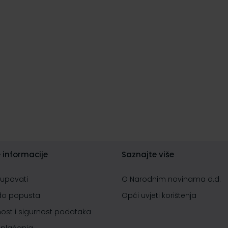
 informacije
Saznajte više
kupovati
O Narodnim novinama d.d.
do popusta
Opći uvjeti korištenja
nost i sigurnost podataka