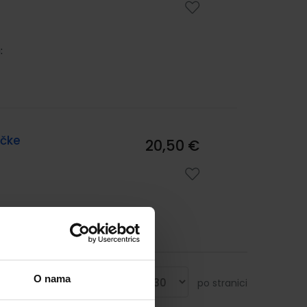
:
ičke
20,50 €
O nama
Prikaži
po stranici