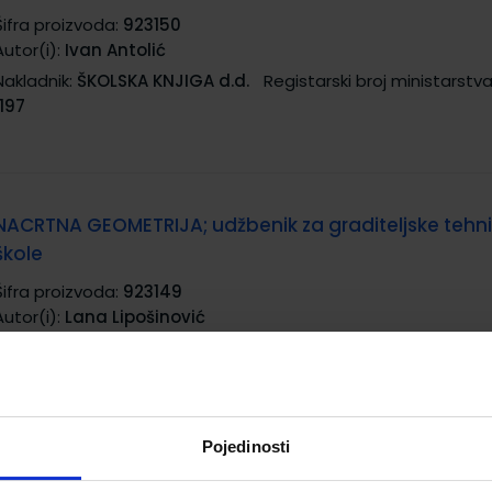
Šifra proizvoda:
923150
Autor(i):
Ivan Antolić
Nakladnik:
ŠKOLSKA KNJIGA d.d.
Registarski broj ministarstva
1197
NACRTNA GEOMETRIJA; udžbenik za graditeljske tehn
škole
Šifra proizvoda:
923149
Autor(i):
Lana Lipošinović
Nakladnik:
ELEMENT d.o.o.
Registarski broj ministarstva:
1201
Pojedinosti