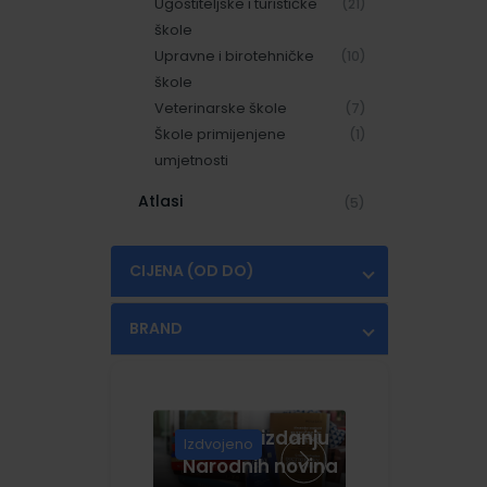
Ugostiteljske i turističke
(21)
škole
Upravne i birotehničke
(10)
škole
Veterinarske škole
(7)
Škole primijenjene
(1)
umjetnosti
Atlasi
(5)
CIJENA (OD DO)
€
€
BRAND
ELEMENT
(1)
ŠKOLSKA KNJIGA
(1)
Knjige u izdanju
Izdvojeno
Narodnih novina