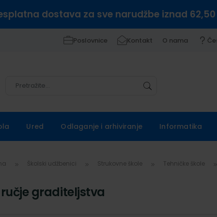
esplatna dostava za sve narudžbe iznad 62,50
Poslovnice
Kontakt
O nama
Če
Pretražite
Pretražite
ola
Ured
Odlaganje i arhiviranje
Informatika
vna
Školski udžbenici
Strukovne škole
Tehničke škole
ručje graditeljstva