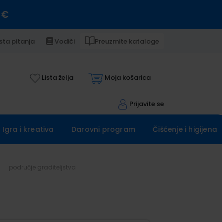
 €
sta pitanja
Vodiči
Preuzmite kataloge
Lista želja
Moja košarica
Prijavite se
Igra i kreativa
Darovni program
Čišćenje i higijena
područje graditeljstva