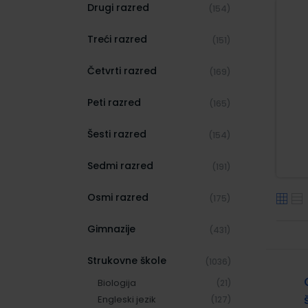
Drugi razred
(154)
Treći razred
(151)
Četvrti razred
(169)
Peti razred
(165)
Šesti razred
(154)
Sedmi razred
(191)
Osmi razred
(175)
Gimnazije
(431)
Strukovne škole
(1036)
Biologija
(21)
Engleski jezik
(127)