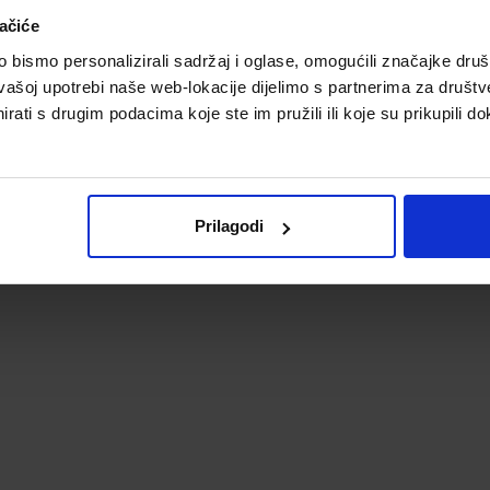
ačiće
bismo personalizirali sadržaj i oglase, omogućili značajke društv
vašoj upotrebi naše web-lokacije dijelimo s partnerima za društv
rati s drugim podacima koje ste im pružili ili koje su prikupili do
Prilagodi