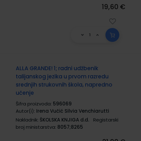
19,60 €
ALLA GRANDE! 1; radni udžbenik
talijanskog jezika u prvom razredu
srednjih strukovnih škola, napredno
učenje
Šifra proizvoda:
596069
Autor(i):
Irena Vučić Silvia Venchiarutti
Nakladnik:
ŠKOLSKA KNJIGA d.d.
Registarski
broj ministarstva:
8057;8265