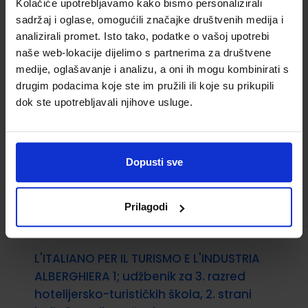
Kolačiće upotrebljavamo kako bismo personalizirali
2.razred srednjih škola
sadržaj i oglase, omogućili značajke društvenih medija i
analizirali promet. Isto tako, podatke o vašoj upotrebi
Šifra proizvoda:
596164
naše web-lokacije dijelimo s partnerima za društvene
Autor(i):
medije, oglašavanje i analizu, a oni ih mogu kombinirati s
Nakladnik:
PROFIL KLETT d.o.o.
Registarski broj
drugim podacima koje ste im pružili ili koje su prikupili
ministarstva:
8203
dok ste upotrebljavali njihove usluge.
32,00 €
Dopusti sve
Prilagodi
L'ITALIANO PER IL TURISMO E L'INDUSTRIA
ALBERGHIERA 1; udžbenik za 3. razred
hotelijersko-turističkih škola, 2. strani