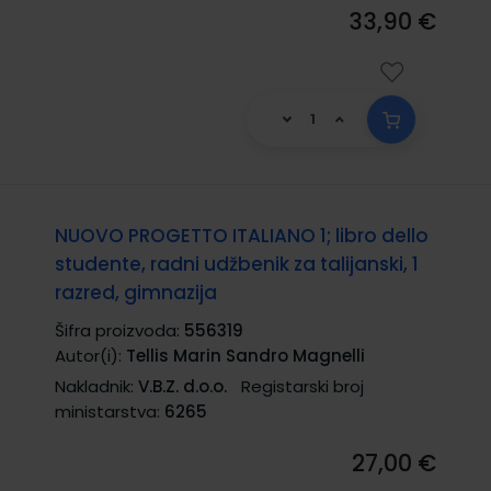
33,90 €
NUOVO PROGETTO ITALIANO 1; libro dello
studente, radni udžbenik za talijanski, 1
razred, gimnazija
Šifra proizvoda:
556319
Autor(i):
Tellis Marin Sandro Magnelli
Nakladnik:
V.B.Z. d.o.o.
Registarski broj
ministarstva:
6265
27,00 €