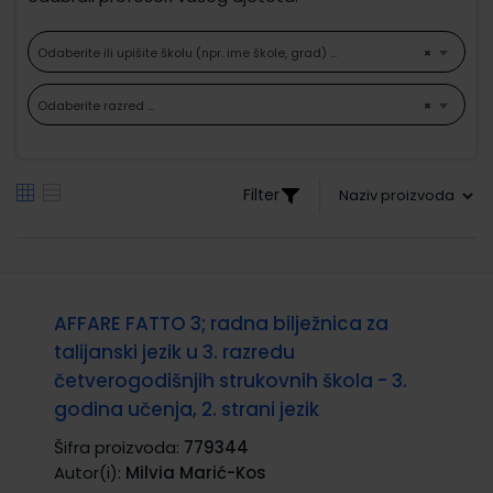
Odaberite ili upišite školu (npr. ime škole, grad) ...
×
Odaberite razred ...
×
Filter
AFFARE FATTO 3; radna bilježnica za
talijanski jezik u 3. razredu
četverogodišnjih strukovnih škola - 3.
godina učenja, 2. strani jezik
Šifra proizvoda:
779344
Autor(i):
Milvia Marić-Kos