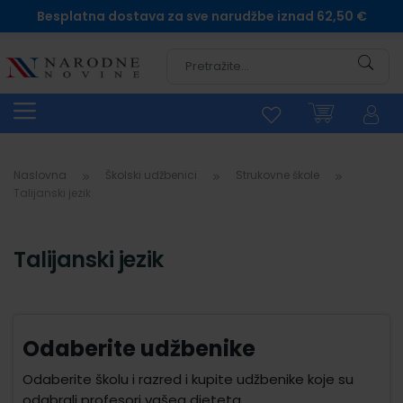
Besplatna dostava za sve narudžbe iznad 62,50 €
Pretra
Naslovna
Školski udžbenici
Strukovne škole
Talijanski jezik
Talijanski jezik
Odaberite udžbenike
Odaberite školu i razred i kupite udžbenike koje su
odabrali profesori vašeg djeteta.