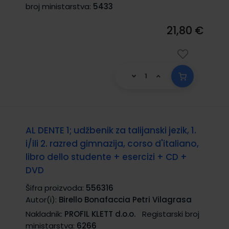
broj ministarstva:
5433
21,80 €
AL DENTE 1; udžbenik za talijanski jezik, 1.
i/ili 2. razred gimnazija, corso d'italiano,
libro dello studente + esercizi + CD +
DVD
Šifra proizvoda:
556316
Autor(i):
Birello Bonafaccia Petri Vilagrasa
Nakladnik:
PROFIL KLETT d.o.o.
Registarski broj
ministarstva:
6266