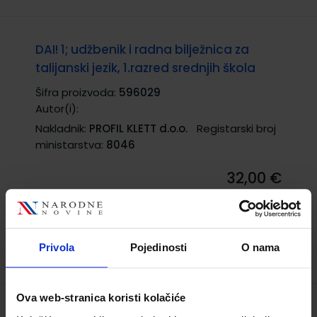
DAI! 1; udžbenik i radna bilježnica za
talijanski jezik, 1.razred srednjih škola
Šifra proizvoda:
596029
Autor(i):
Nakladnik:
PROFIL KLETT d.o.o.
Registarski broj
ministarstva:
8046
32,00 €
Privola
Pojedinosti
O nama
Ova web-stranica koristi kolačiće
DAI! 2; udžbenik i radna bilježnica za