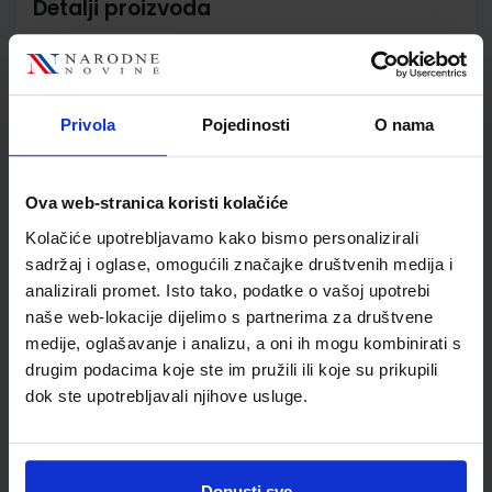
Detalji proizvoda
Šifra proizvoda
779343
Jedinična mjera
kom
Nakladnik
ŠKOLSKA KNJIGA d.d.
Privola
Pojedinosti
O nama
Autor
Milvia Marić-Kos
Školski razred
30 3.RAZRED SŠ
Vrsta školske knjige
UDŽBENIK
Ova web-stranica koristi kolačiće
Vrsta škole
3 STRUKOVNA
Kolačiće upotrebljavamo kako bismo personalizirali
Nastavni predmet
TALIJANSKI JEZIK
sadržaj i oglase, omogućili značajke društvenih medija i
Reg br min
5433
analizirali promet. Isto tako, podatke o vašoj upotrebi
naše web-lokacije dijelimo s partnerima za društvene
medije, oglašavanje i analizu, a oni ih mogu kombinirati s
drugim podacima koje ste im pružili ili koje su prikupili
dok ste upotrebljavali njihove usluge.
Dopusti sve