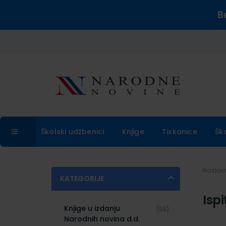
B
Školski udžbenici
Knjige
Tiskanice
Šk
Naslo
KATEGORIJE
Ispi
Knjige u izdanju
(58)
Narodnih novina d.d.