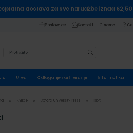
esplatna dostava za sve narudžbe iznad 62,50
Poslovnice
Kontakt
O nama
Če
Pretražite
Pretražite
ola
Ured
Odlaganje i arhiviranje
Informatika
vna
Knjige
Oxford University Press
Ispiti
ti