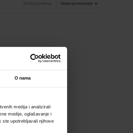
Sortiraj prema
O nama
enih medija i analizirali
ene medije, oglašavanje i
k ste upotrebljavali njihove