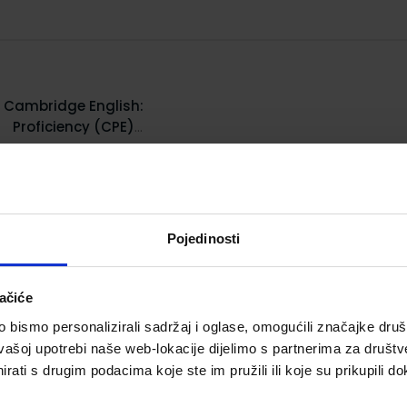
Cambridge English:
Proficiency (CPE)
Masterclass; Meki uvez
Šifra proizvoda 524924
Pojedinosti
ačiće
bismo personalizirali sadržaj i oglase, omogućili značajke društv
vašoj upotrebi naše web-lokacije dijelimo s partnerima za društv
rati s drugim podacima koje ste im pružili ili koje su prikupili do
38,76 €