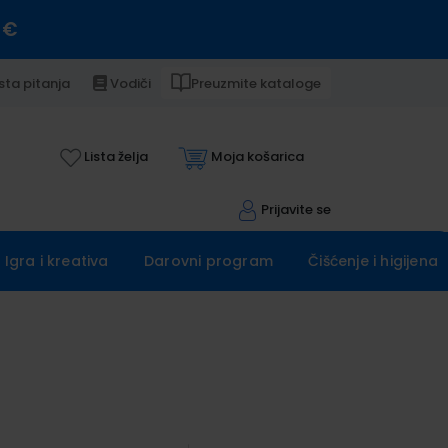
 €
sta pitanja
Vodiči
Preuzmite kataloge
Lista želja
Moja košarica
Prijavite se
Igra i kreativa
Darovni program
Čišćenje i higijena