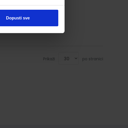
Dopusti sve
Prikaži
po stranici