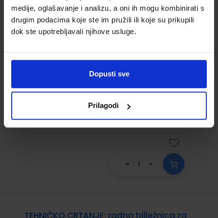
medije, oglašavanje i analizu, a oni ih mogu kombinirati s
OSNOVE TEHNIČKIH MATERIJALA;
drugim podacima koje ste im pružili ili koje su prikupili
udžbenik za trogodišnje strukovne škole
dok ste upotrebljavali njihove usluge.
(JMO)
Šifra proizvoda:
852950
Autor(i):
Slavko Titan
Dopusti sve
Nakladnik:
ELEMENT d.o.o.
Registarski broj
ministarstva:
1265
Prilagodi
15,50 €
TEHNIČKO CRTANJE; radna bilježnica za