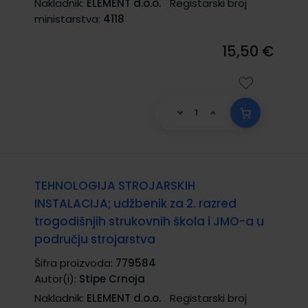
Nakladnik:
ELEMENT d.o.o.
Registarski broj
ministarstva:
4118
15,50 €
TEHNOLOGIJA STROJARSKIH
INSTALACIJA; udžbenik za 2. razred
trogodišnjih strukovnih škola i JMO-a u
području strojarstva
Šifra proizvoda:
779584
Autor(i):
Stipe Crnoja
Nakladnik:
ELEMENT d.o.o.
Registarski broj