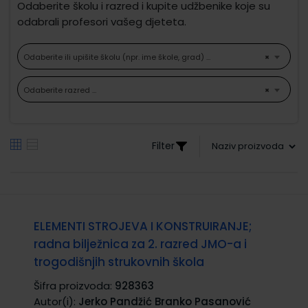
Odaberite školu i razred i kupite udžbenike koje su
odabrali profesori vašeg djeteta.
Odaberite ili upišite školu (npr. ime škole, grad) ...
×
Odaberite razred ...
×
Filter
ELEMENTI STROJEVA I KONSTRUIRANJE;
radna bilježnica za 2. razred JMO-a i
trogodišnjih strukovnih škola
Šifra proizvoda:
928363
Autor(i):
Jerko Pandžić Branko Pasanović