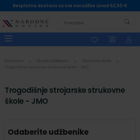
Besplatna dostava za sve narudžbe iznad 62,50 €
Pretra
Naslovna
Školski udžbenici
Strukovne škole
Trogodišnje strojarske strukovne škole - JMO
Trogodišnje strojarske strukovne
škole - JMO
Odaberite udžbenike