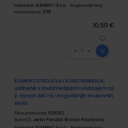
Nakladnik:
ELEMENT d.o.o.
Registarski broj
ministarstva:
2118
10,50 €
ELEMENTI STROJEVA I KONSTRUIRANJE;
udžbenik s multimedijskim sadržajem za
2. razred JMO-a i trogodišnjih strukovnih
škola
Šifra proizvoda:
928362
Autor(i):
Jerko Pandžić Branko Pasanović
Nakladnik:
ELEMENT d.o.o.
Registarski broj