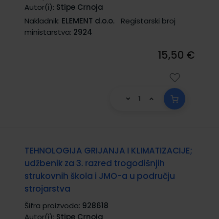
Autor(i):
Stipe Crnoja
Nakladnik:
ELEMENT d.o.o.
Registarski broj
ministarstva:
2924
15,50 €
TEHNOLOGIJA GRIJANJA I KLIMATIZACIJE;
udžbenik za 3. razred trogodišnjih
strukovnih škola i JMO-a u području
strojarstva
Šifra proizvoda:
928618
Autor(i):
Stipe Crnoja