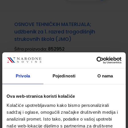
OSNOVE TEHNIČKIH MATERIJALA;
udžbenik za 1. razred trogodišnjih
strukovnih škola (JMO)
Šifra proizvoda:
852952
Autor(i):
Antun Babić
Nakladnik:
ŠKOLSKA KNJIGA d.d.
Registarski
broj ministarstva:
1266
Privola
Pojedinosti
O nama
13,20 €
Ova web-stranica koristi kolačiće
Kolačiće upotrebljavamo kako bismo personalizirali
sadržaj i oglase, omogućili značajke društvenih medija i
analizirali promet. Isto tako, podatke o vašoj upotrebi
naše web-lokacije dijelimo s partnerima za društvene