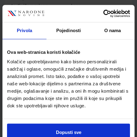
Jedinična mjera
kom
Nakladnik
ELEMENT d.o.o.
Autor
Branko Maković Branko
Pasanović Vicko Šutalo
Privola
Pojedinosti
O nama
Školski razred
80 VIŠE RAZREDA SŠ
Vrsta školske knjige
RADNA BILJEŽNICA
Ova web-stranica koristi kolačiće
Vrsta škole
3 STRUKOVNA
Nastavni predmet
3GOD.STROJ.STRUK.ŠKO
Kolačiće upotrebljavamo kako bismo personalizirali
sadržaj i oglase, omogućili značajke društvenih medija i
Reg br min
1262
analizirali promet. Isto tako, podatke o vašoj upotrebi
naše web-lokacije dijelimo s partnerima za društvene
medije, oglašavanje i analizu, a oni ih mogu kombinirati s
drugim podacima koje ste im pružili ili koje su prikupili
dok ste upotrebljavali njihove usluge.
Dopusti sve