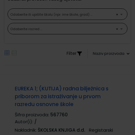
Odaberite ili upišite školu (npr. ime škole, grad) ...
×
Odaberite razred ...
×
Filter
EUREKA 1; (KUTIJA) radna bilježnica s
priborom za istraživanje u prvom
razredu osnovne škole
Šifra proizvoda:
567760
Autor(i):
/
Nakladnik:
ŠKOLSKA KNJIGA d.d.
Registarski