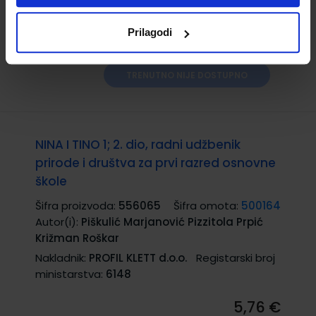
ministarstva:
6147
Prilagodi
5,76 €
TRENUTNO NIJE DOSTUPNO
NINA I TINO 1; 2. dio, radni udžbenik
prirode i društva za prvi razred osnovne
škole
Šifra proizvoda:
556065
Šifra omota:
500164
Autor(i):
Piškulić Marjanović Pizzitola Prpić
Križman Roškar
Nakladnik:
PROFIL KLETT d.o.o.
Registarski broj
ministarstva:
6148
5,76 €