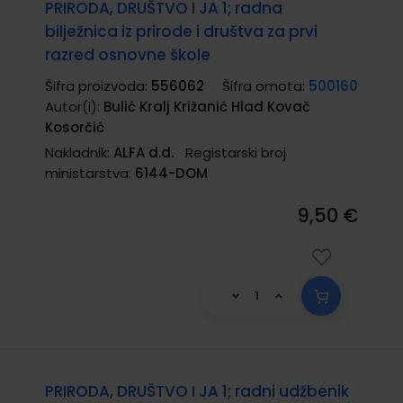
PRIRODA, DRUŠTVO I JA 1; radna
bilježnica iz prirode i društva za prvi
razred osnovne škole
Šifra proizvoda:
556062
Šifra omota:
500160
Autor(i):
Bulić Kralj Križanić Hlad Kovač
Kosorčić
Nakladnik:
ALFA d.d.
Registarski broj
ministarstva:
6144-DOM
9,50 €
PRIRODA, DRUŠTVO I JA 1; radni udžbenik