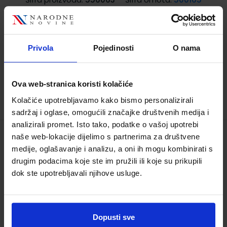
Autor(i):
Dijana Arbanas Silvana Šebalj-
Mačkić Gordana Podobnik
Nakladnik:
ALKA SCRIPT d.o.o.
Registarski broj
ministarstva:
6146
Privola
Pojedinosti
O nama
11,55 €
Ova web-stranica koristi kolačiće
TRENUTNO NIJE DOSTUPNO
Kolačiće upotrebljavamo kako bismo personalizirali
sadržaj i oglase, omogućili značajke društvenih medija i
analizirali promet. Isto tako, podatke o vašoj upotrebi
naše web-lokacije dijelimo s partnerima za društvene
NINA I TINO 1; 1. dio, radni udžbenik
medije, oglašavanje i analizu, a oni ih mogu kombinirati s
prirode i društva za prvi razred osnovne
drugim podacima koje ste im pružili ili koje su prikupili
škole
dok ste upotrebljavali njihove usluge.
Šifra proizvoda:
556064
Šifra omota:
500164
Autor(i):
Piškulić Marjanović Pizzitola Prpić
Križman Roškar
Dopusti sve
Nakladnik:
PROFIL KLETT d.o.o.
Registarski broj