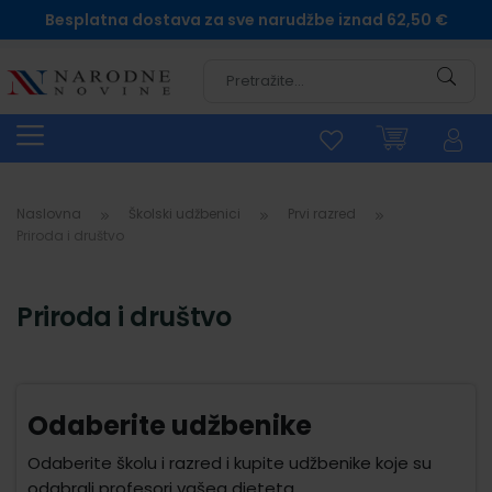
Besplatna dostava za sve narudžbe iznad 62,50 €
Pretra
Naslovna
Školski udžbenici
Prvi razred
Priroda i društvo
Priroda i društvo
Odaberite udžbenike
Odaberite školu i razred i kupite udžbenike koje su
odabrali profesori vašeg djeteta.