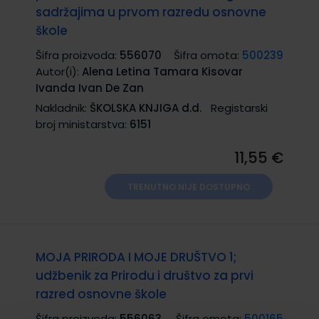
sadržajima u prvom razredu osnovne
škole
Šifra proizvoda:
556070
Šifra omota:
500239
Autor(i):
Alena Letina Tamara Kisovar
Ivanda Ivan De Zan
Nakladnik:
ŠKOLSKA KNJIGA d.d.
Registarski
broj ministarstva:
6151
11,55 €
TRENUTNO NIJE DOSTUPNO
MOJA PRIRODA I MOJE DRUŠTVO 1;
udžbenik za Prirodu i društvo za prvi
razred osnovne škole
Šifra proizvoda:
556063
Šifra omota:
500165