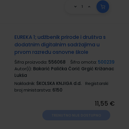
EUREKA 1; udžbenik prirode i društva s
dodatnim digitalnim sadržajima u
prvom razredu osnovne škole
Šifra proizvoda:
556068
Šifra omota:
500239
Autor(i):
Bakarić Palička Ćorić Grgić Križanac
Lukša
Nakladnik:
ŠKOLSKA KNJIGA d.d.
Registarski
broj ministarstva:
6150
11,55 €
TRENUTNO NIJE DOSTUPNO