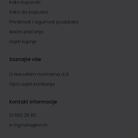
Kako kupovati
Kako do popusta
Privatnost i sigurnost podataka
Načini plaćanja
Uvjeti kupnje
Saznajte više
O Narodnim novinama d.d.
Opći uvjeti korištenja
Kontakt informacije
01 650 28 80
e-trgovina@nn.hr