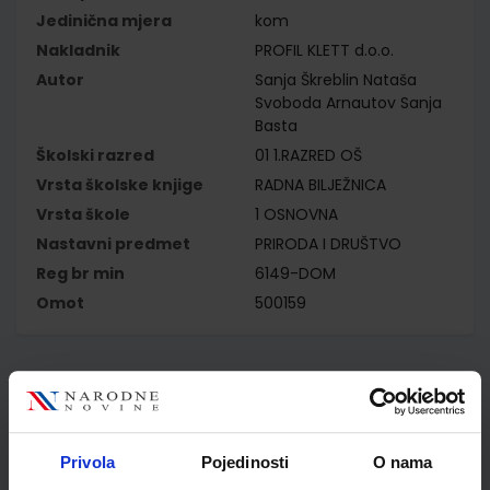
Jedinična mjera
kom
Nakladnik
PROFIL KLETT d.o.o.
Autor
Sanja Škreblin Nataša
Svoboda Arnautov Sanja
Basta
Školski razred
01 1.RAZRED OŠ
Vrsta školske knjige
RADNA BILJEŽNICA
Vrsta škole
1 OSNOVNA
Nastavni predmet
PRIRODA I DRUŠTVO
Reg br min
6149-DOM
Omot
500159
Kupci najčešće biraju..
Privola
Pojedinosti
O nama