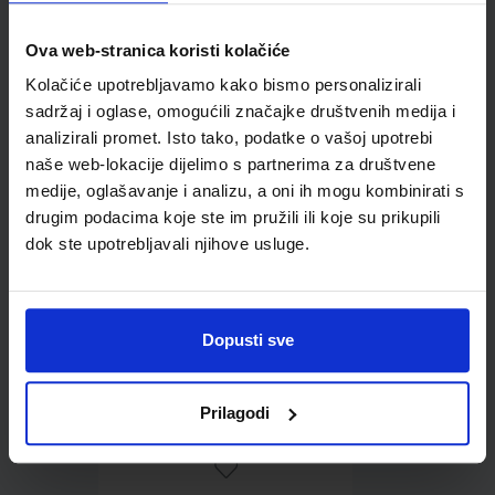
Ova web-stranica koristi kolačiće
Omot PVC za školske
Kolačiće upotrebljavamo kako bismo personalizirali
udžbenike; dimenzije
sadržaj i oglase, omogućili značajke društvenih medija i
424x277; tip 159
analizirali promet. Isto tako, podatke o vašoj upotrebi
naše web-lokacije dijelimo s partnerima za društvene
medije, oglašavanje i analizu, a oni ih mogu kombinirati s
drugim podacima koje ste im pružili ili koje su prikupili
dok ste upotrebljavali njihove usluge.
Dopusti sve
0,85 €
Prilagodi