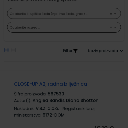
Odaberite ili upišite školu (npr. ime škole, grad) ...
×
Odaberite razred ...
×
Filter
CLOSE-UP A2; radna bilježnica
Šifra proizvoda:
567530
Autor(i):
Anglea Bandis Diana Shotton
Nakladnik:
V.B.Z. d.o.o.
Registarski broj
ministarstva:
6172-DOM