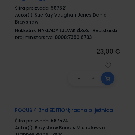
Šifra proizvoda:
567521
Autor(i):
Sue Kay Vaughan Jones Daniel
Brayshaw
Nakladnik:
NAKLADA LJEVAK d.o.o.
Registarski
broj ministarstva:
8008;7386;6733
23,00 €
FOCUS 4 2nd EDITION; radna bilježnica
Šifra proizvoda:
567524
Autor(i):
Brayshaw Bandis Michalowski
Trapnell Byrne Davis