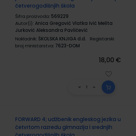
četverogodišnjih škola
Šifra proizvoda:
569229
Autor(i):
Anica Gregović Vlatka Ivić Melita
Jurković Aleksandra Pavličević
Nakladnik:
ŠKOLSKA KNJIGA d.d.
Registarski
broj ministarstva:
7623-DOM
18,00 €
FORWARD 4; udžbenik engleskog jezika u
četvrtom razredu gimnazija i srednjih
četverogodišnjih škola