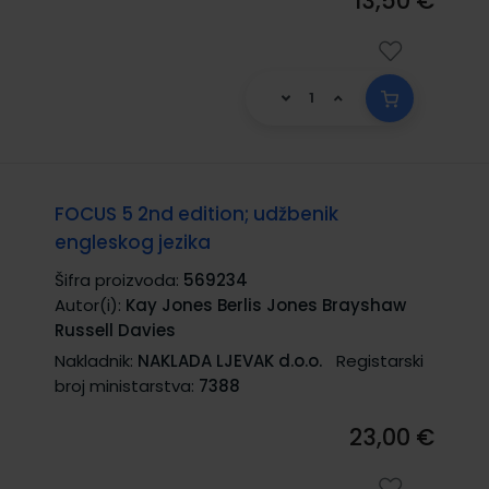
13,50 €
FOCUS 5 2nd edition; udžbenik
engleskog jezika
Šifra proizvoda:
569234
Autor(i):
Kay Jones Berlis Jones Brayshaw
Russell Davies
Nakladnik:
NAKLADA LJEVAK d.o.o.
Registarski
broj ministarstva:
7388
23,00 €