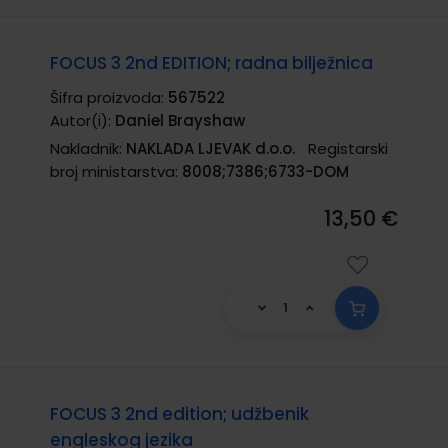
FOCUS 3 2nd EDITION; radna bilježnica
Šifra proizvoda:
567522
Autor(i):
Daniel Brayshaw
Nakladnik:
NAKLADA LJEVAK d.o.o.
Registarski
broj ministarstva:
8008;7386;6733-DOM
13,50 €
FOCUS 3 2nd edition; udžbenik
engleskog jezika