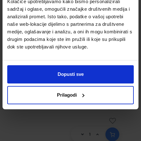
Kolačiće upotrebljavamo kako bismo personalizirali
sadržaj i oglase, omogućili značajke društvenih medija i
analizirali promet. Isto tako, podatke o vašoj upotrebi
naše web-lokacije dijelimo s partnerima za društvene
medije, oglašavanje i analizu, a oni ih mogu kombinirati s
FORWARD 2; radna bilježnica engleskog
drugim podacima koje ste im pružili ili koje su prikupili
jezika za drugi razred gimnazija i srednjh
dok ste upotrebljavali njihove usluge.
četverogodišnjih škola
Šifra proizvoda:
567508
Autor(i):
Anica Gregović Melita Jurković
Dopusti sve
Aleksandra Pavličević
Nakladnik:
ŠKOLSKA KNJIGA d.d.
Registarski
broj ministarstva:
7015-DOM
Prilagodi
18,00 €