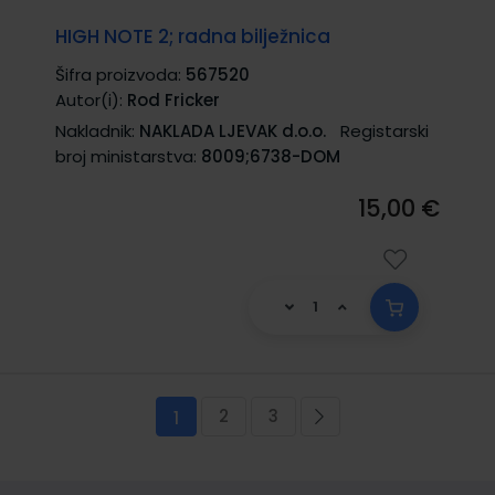
HIGH NOTE 2; radna bilježnica
Šifra proizvoda:
567520
Autor(i):
Rod Fricker
Nakladnik:
NAKLADA LJEVAK d.o.o.
Registarski
broj ministarstva:
8009;6738-DOM
15,00 €
Stranica
2
3
Trenutno pregledavate stranicu
Stranica
Stranica
Stranica
Sljedeća
1