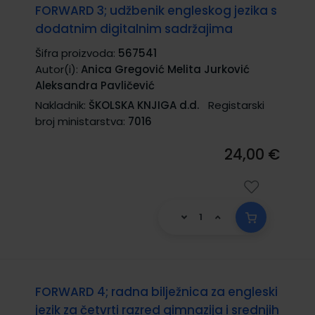
FORWARD 3; udžbenik engleskog jezika s
dodatnim digitalnim sadržajima
Šifra proizvoda:
567541
Autor(i):
Anica Gregović Melita Jurković
Aleksandra Pavličević
Nakladnik:
ŠKOLSKA KNJIGA d.d.
Registarski
broj ministarstva:
7016
24,00 €
FORWARD 4; radna bilježnica za engleski
jezik za četvrti razred gimnazija i srednjih