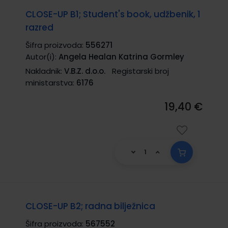
CLOSE-UP B1; Student's book, udžbenik, 1
razred
Šifra proizvoda:
556271
Autor(i):
Angela Healan Katrina Gormley
Nakladnik:
V.B.Z. d.o.o.
Registarski broj
ministarstva:
6176
19,40 €
CLOSE-UP B2; radna bilježnica
Šifra proizvoda:
567552