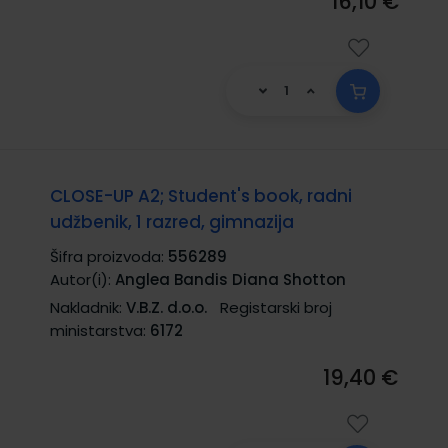
16,10 €
CLOSE-UP A2; Student's book, radni
udžbenik, 1 razred, gimnazija
Šifra proizvoda:
556289
Autor(i):
Anglea Bandis Diana Shotton
Nakladnik:
V.B.Z. d.o.o.
Registarski broj
ministarstva:
6172
19,40 €