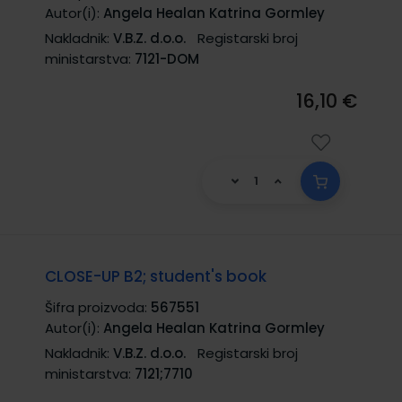
Autor(i):
Angela Healan Katrina Gormley
Nakladnik:
V.B.Z. d.o.o.
Registarski broj
ministarstva:
7121-DOM
16,10 €
CLOSE-UP B2; student's book
Šifra proizvoda:
567551
Autor(i):
Angela Healan Katrina Gormley
Nakladnik:
V.B.Z. d.o.o.
Registarski broj
ministarstva:
7121;7710