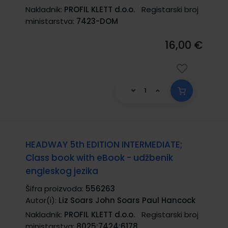
Nakladnik:
PROFIL KLETT d.o.o.
Registarski broj
ministarstva:
7423-DOM
16,00 €
HEADWAY 5th EDITION INTERMEDIATE;
Class book with eBook - udžbenik
engleskog jezika
Šifra proizvoda:
556263
Autor(i):
Liz Soars John Soars Paul Hancock
Nakladnik:
PROFIL KLETT d.o.o.
Registarski broj
ministarstva:
8025;7424;6178