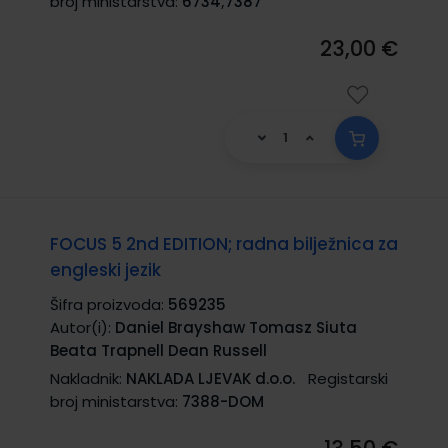
broj ministarstva:
6734;7387
23,00 €
FOCUS 5 2nd EDITION; radna bilježnica za
engleski jezik
Šifra proizvoda:
569235
Autor(i):
Daniel Brayshaw Tomasz Siuta
Beata Trapnell Dean Russell
Nakladnik:
NAKLADA LJEVAK d.o.o.
Registarski
broj ministarstva:
7388-DOM