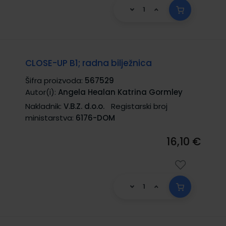
CLOSE-UP B1; radna bilježnica
Šifra proizvoda:
567529
Autor(i):
Angela Healan Katrina Gormley
Nakladnik:
V.B.Z. d.o.o.
Registarski broj
ministarstva:
6176-DOM
16,10 €