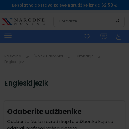
Besplatna dostava za sve narudžbe iznad 62,50 €
Pretra
Naslovna
Školski udžbenici
Gimnazije
Engleski jezik
Engleski jezik
Odaberite udžbenike
Odaberite školu i razred i kupite udžbenike koje su
odabrali profesori vašeg djeteta.