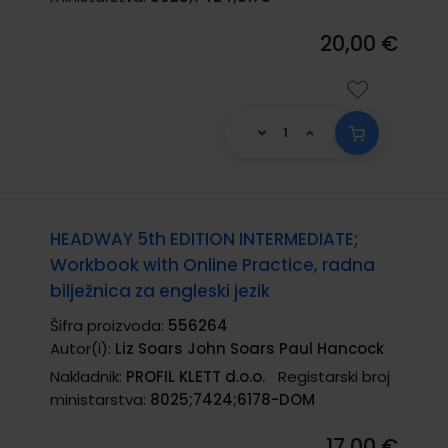
20,00 €
HEADWAY 5th EDITION INTERMEDIATE;
Workbook with Online Practice, radna
bilježnica za engleski jezik
Šifra proizvoda:
556264
Autor(i):
Liz Soars John Soars Paul Hancock
Nakladnik:
PROFIL KLETT d.o.o.
Registarski broj
ministarstva:
8025;7424;6178-DOM
17,00 €