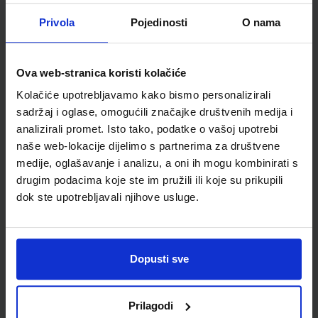
Vrsta školske knjige
RADNA BILJEŽNICA
Privola
Pojedinosti
O nama
Vrsta škole
4 GIMNAZIJA+STRUKOVN
Nastavni predmet
ENGLESKI JEZIK
Reg br min
8008;7386;6733-DOM
Ova web-stranica koristi kolačiće
Kolačiće upotrebljavamo kako bismo personalizirali
sadržaj i oglase, omogućili značajke društvenih medija i
analizirali promet. Isto tako, podatke o vašoj upotrebi
naše web-lokacije dijelimo s partnerima za društvene
medije, oglašavanje i analizu, a oni ih mogu kombinirati s
drugim podacima koje ste im pružili ili koje su prikupili
dok ste upotrebljavali njihove usluge.
Newsletter prijava
Dopusti sve
Prijavite se kako bi primali informacije o novim
proizvodima i uslugama, akcijama i drugim
Prilagodi
pogodnostima