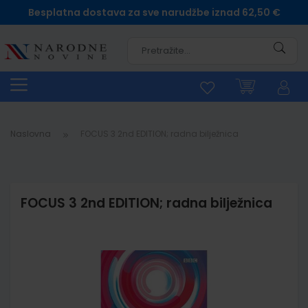
Besplatna dostava za sve narudžbe iznad 62,50 €
Pretra
Naslovna
FOCUS 3 2nd EDITION; radna bilježnica
FOCUS 3 2nd EDITION; radna bilježnica
Skip
to
the
end
of
the