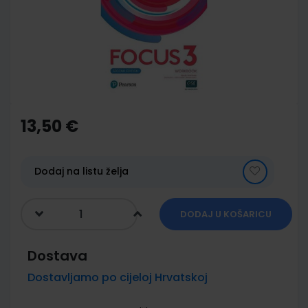
images
gallery
Skip
to
the
13,50 €
beginning
of
the
images
Dodaj na listu želja
gallery
DODAJ U KOŠARICU
Dostava
Dostavljamo po cijeloj Hrvatskoj