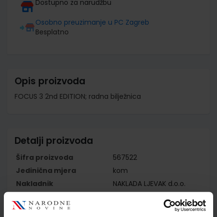
Dostupno za narudžbu
Osobno preuzimanje u PC Zagreb
Besplatno
Opis proizvoda
FOCUS 3 2nd EDITION; radna bilježnica
Detalji proizvoda
Šifra proizvoda
567522
Jedinična mjera
kom
Nakladnik
NAKLADA LJEVAK d.o.o.
Autor
Daniel Brayshaw
Školski razred
20 2.RAZRED SŠ