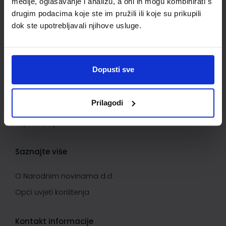
medije, oglašavanje i analizu, a oni ih mogu kombinirati s
Kontaktirajte nas
drugim podacima koje ste im pružili ili koje su prikupili
dok ste upotrebljavali njihove usluge.
Važne informacije
Kako kupovati
Dopusti sve
Kako do popusta
Privatnost i sigurnost podataka
Prilagodi
Načini plaćanja
Uvjeti kupnje
Saznajte više
O Narodnim novinama d.d.
Opći uvjeti korištenja
Kontakt informacije