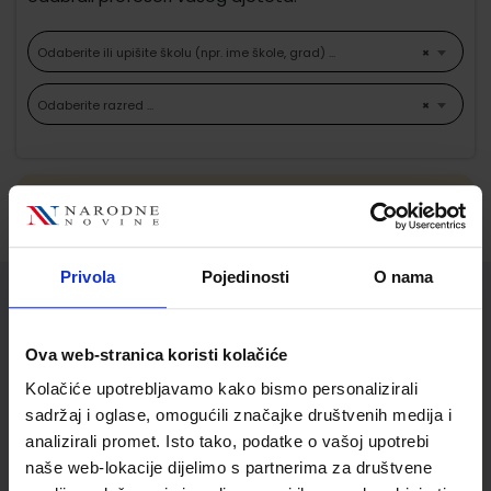
Odaberite ili upišite školu (npr. ime škole, grad) ...
×
Odaberite razred ...
×
Ne možemo pronaći proizvode koji
odgovaraju Vašem odabiru.
Privola
Pojedinosti
O nama
Služba za korisnike
Ova web-stranica koristi kolačiće
Korisnički račun
Kolačiće upotrebljavamo kako bismo personalizirali
Status/Povijest narudžbi
sadržaj i oglase, omogućili značajke društvenih medija i
Informacije o dostavi
analizirali promet. Isto tako, podatke o vašoj upotrebi
Povrat proizvoda i reklamacije
naše web-lokacije dijelimo s partnerima za društvene