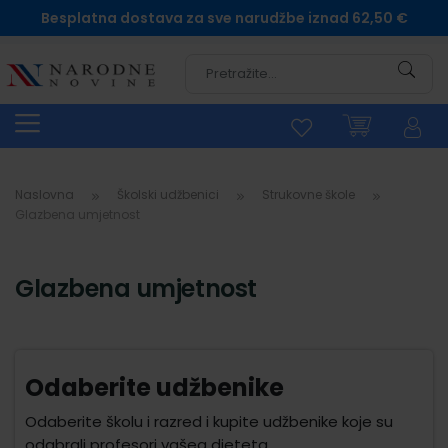
Besplatna dostava za sve narudžbe iznad 62,50 €
Pretra
Naslovna
Školski udžbenici
Strukovne škole
Glazbena umjetnost
Glazbena umjetnost
Odaberite udžbenike
Odaberite školu i razred i kupite udžbenike koje su
odabrali profesori vašeg djeteta.