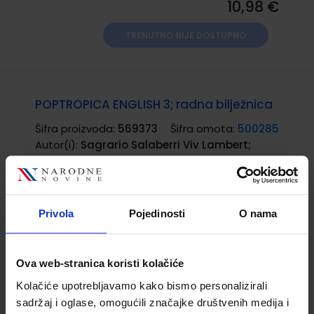
10,98 €
TRENUTNO NIJE DOSTUPNO
POPTROPICA ENGLISH 3; radna bilježnica
Šifra proizvoda:
569373
Šifra omota:
500285
Autor(i):
Sagrario Salaberri Viv Lambert;
Series advisor: David Nunan
Nakladnik:
NAKLADA LJEVAK d.o.o.
Registarski
broj ministarstva:
7406-DOM
Privola
Pojedinosti
O nama
10,50 €
Ova web-stranica koristi kolačiće
Kolačiće upotrebljavamo kako bismo personalizirali
sadržaj i oglase, omogućili značajke društvenih medija i