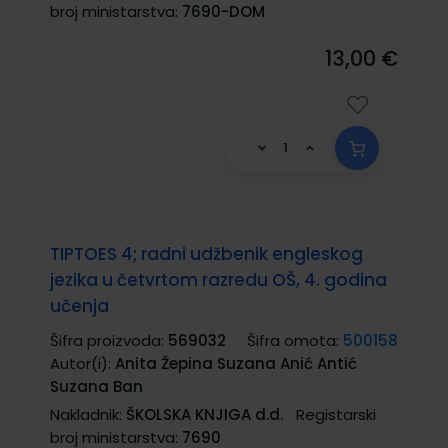
broj ministarstva:
7690-DOM
13,00 €
TIPTOES 4; radni udžbenik engleskog
jezika u četvrtom razredu OŠ, 4. godina
učenja
Šifra proizvoda:
569032
Šifra omota:
500158
Autor(i):
Anita Žepina Suzana Anić Antić
Suzana Ban
Nakladnik:
ŠKOLSKA KNJIGA d.d.
Registarski
broj ministarstva:
7690