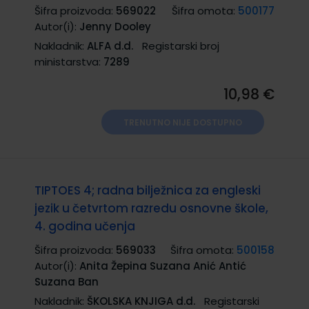
Šifra proizvoda:
569022
Šifra omota:
500177
Autor(i):
Jenny Dooley
Nakladnik:
ALFA d.d.
Registarski broj
ministarstva:
7289
10,98 €
TRENUTNO NIJE DOSTUPNO
TIPTOES 4; radna bilježnica za engleski
jezik u četvrtom razredu osnovne škole,
4. godina učenja
Šifra proizvoda:
569033
Šifra omota:
500158
Autor(i):
Anita Žepina Suzana Anić Antić
Suzana Ban
Nakladnik:
ŠKOLSKA KNJIGA d.d.
Registarski