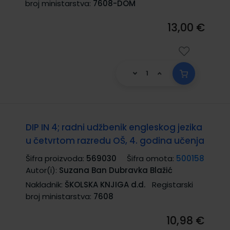
broj ministarstva:
7608-DOM
13,00 €
DIP IN 4; radni udžbenik engleskog jezika
u četvrtom razredu OŠ, 4. godina učenja
Šifra proizvoda:
569030
Šifra omota:
500158
Autor(i):
Suzana Ban Dubravka Blažić
Nakladnik:
ŠKOLSKA KNJIGA d.d.
Registarski
broj ministarstva:
7608
10,98 €