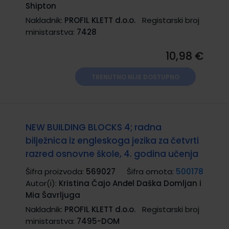
Shipton
Nakladnik:
PROFIL KLETT d.o.o.
Registarski broj
ministarstva:
7428
10,98 €
TRENUTNO NIJE DOSTUPNO
NEW BUILDING BLOCKS 4; radna
bilježnica iz engleskoga jezika za četvrti
razred osnovne škole, 4. godina učenja
Šifra proizvoda:
569027
Šifra omota:
500178
Autor(i):
Kristina Čajo Anđel Daška Domljan i
Mia Šavrljuga
Nakladnik:
PROFIL KLETT d.o.o.
Registarski broj
ministarstva:
7495-DOM