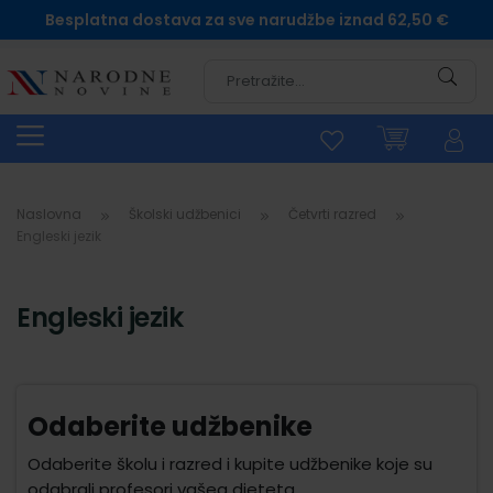
Besplatna dostava za sve narudžbe iznad 62,50 €
Pretra
Naslovna
Školski udžbenici
Četvrti razred
Engleski jezik
Engleski jezik
Odaberite udžbenike
Odaberite školu i razred i kupite udžbenike koje su
odabrali profesori vašeg djeteta.