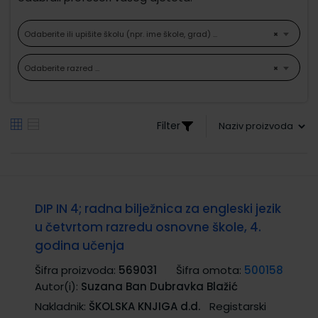
Odaberite ili upišite školu (npr. ime škole, grad) ...
×
Odaberite razred ...
×
Filter
DIP IN 4; radna bilježnica za engleski jezik
u četvrtom razredu osnovne škole, 4.
godina učenja
Šifra proizvoda:
569031
Šifra omota:
500158
Autor(i):
Suzana Ban Dubravka Blažić
Nakladnik:
ŠKOLSKA KNJIGA d.d.
Registarski