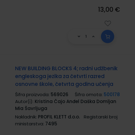
13,00 €
NEW BUILDING BLOCKS 4; radni udžbenik
engleskoga jezika za četvrti razred
osnovne škole, četvrta godina učenja
Šifra proizvoda:
569026
Šifra omota:
500178
Autor(i):
Kristina Čajo Anđel Daška Domljan
Mia Šavrljuga
Nakladnik:
PROFIL KLETT d.o.o.
Registarski broj
ministarstva:
7495