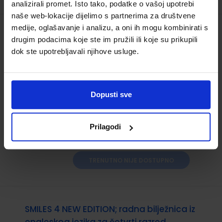
analizirali promet. Isto tako, podatke o vašoj upotrebi
naše web-lokacije dijelimo s partnerima za društvene
medije, oglašavanje i analizu, a oni ih mogu kombinirati s
POPTROPICA ENGLISH 3; udžbenik s
drugim podacima koje ste im pružili ili koje su prikupili
pristupom digitalnim materijalima za
dok ste upotrebljavali njihove usluge.
četvrti razred (četvrta godina učenja)
Šifra proizvoda:
569024
Šifra omota:
500285
Autor(i):
Sagrario Salaberri Viv Lambert
Dopusti sve
Nakladnik:
NAKLADA LJEVAK d.o.o.
Registarski
broj ministarstva:
7406
Prilagodi
10,98 €
TRENUTNO NIJE DOSTUPNO
SMILES 4 NEW EDITION; radna bilježnica iz
engleskog jezika za četvrti razred