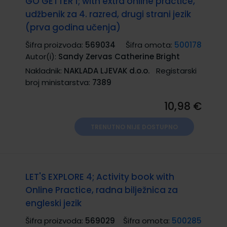
GO GETTER 1; with extra online practice,
udžbenik za 4. razred, drugi strani jezik
(prva godina učenja)
Šifra proizvoda:
569034
Šifra omota:
500178
Autor(i):
Sandy Zervas Catherine Bright
Nakladnik:
NAKLADA LJEVAK d.o.o.
Registarski
broj ministarstva:
7389
10,98 €
TRENUTNO NIJE DOSTUPNO
LET'S EXPLORE 4; Activity book with
Online Practice, radna bilježnica za
engleski jezik
Šifra proizvoda:
569029
Šifra omota:
500285