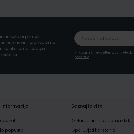
te se kako bi primali
acije o novim proizvodima i
ma, akcijama i drugim
Prijavom na newsletter izjavljujete d
nostima
podataka
 informacije
Saznajte više
kupovati
O Narodnim novinama d.d.
do popusta
Opći uvjeti korištenja