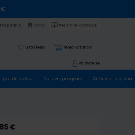
 €
sta pitanja
Vodiči
Preuzmite kataloge
Lista želja
Moja košarica
Prijavite se
Igra i kreativa
Darovni program
Čišćenje i higijena
,85 €