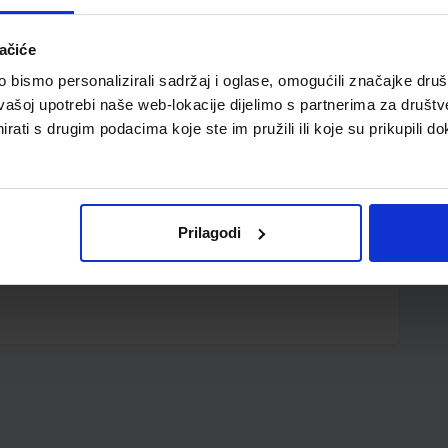
ačiće
bismo personalizirali sadržaj i oglase, omogućili značajke društv
vašoj upotrebi naše web-lokacije dijelimo s partnerima za društv
rati s drugim podacima koje ste im pružili ili koje su prikupili do
x304; tip 178
Prilagodi