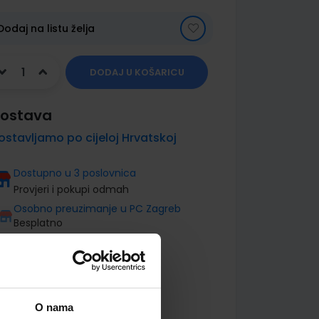
Dodaj na listu želja
DODAJ U KOŠARICU
ostava
ostavljamo po cijeloj Hrvatskoj
Dostupno u 3 poslovnica
Provjeri i pokupi odmah
Osobno preuzimanje u PC Zagreb
Besplatno
O nama