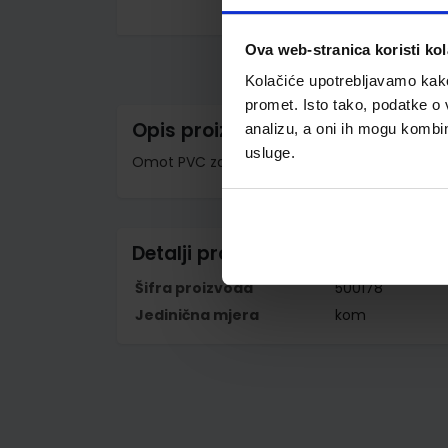
Skip
to
Ova web-stranica koristi kol
the
beginning
Kolačiće upotrebljavamo kako 
of
the
promet. Isto tako, podatke o 
images
Opis proizvoda
analizu, a oni ih mogu kombini
gallery
usluge.
Omot PVC za školske udžbenike; dimenzije 431
Detalji proizvoda
Šifra proizvoda
500178
Jedinična mjera
kom