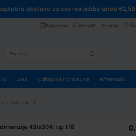
esplatna dostava za sve narudžbe iznad 62,50
Poslovnice
Kontakt
O nama
Če
Pretražite
Pretražite
ola
Ured
Odlaganje i arhiviranje
Informatika
ije 431x304; tip 178
imenzije 431x304; tip 178
0