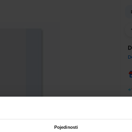
D
D
Pojedinosti