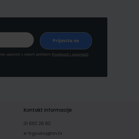
a ste upoznati s našom politikom
Privatnosti i sigurnosti
Kontakt informacije
01 650 28 80
e-trgovina@nn.hr