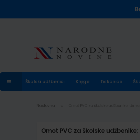
B
Školski udžbenici
Knjige
Tiskanice
Šk
Naslovna
Omot PVC za školske udžbenike; dimenz
Omot PVC za školske udžbenike; d