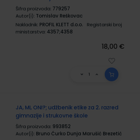
Šifra proizvoda:
779257
Autor(i):
Tomislav Reškovac
Nakladnik:
PROFIL KLETT d.o.o.
Registarski broj
ministarstva:
4357;4358
18,00 €
JA, MI, ONI?; udžbenik etike za 2. razred
gimnazije i strukovne škole
Šifra proizvoda:
993852
Autor(i):
Bruno Ćurko Dunja Marušić Brezetić