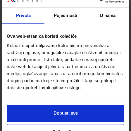
Privola
Pojedinosti
O nama
ETIKA 2; udžbenik za drugi razred
Ova web-stranica koristi kolačiće
strukovnih škola
Kolačiće upotrebljavamo kako bismo personalizirali
Šifra proizvoda:
596193
sadržaj i oglase, omogućili značajke društvenih medija i
Autor(i):
Zvonimir Bošnjak Ana Nežić
analizirali promet. Isto tako, podatke o vašoj upotrebi
Nakladnik:
PROFIL KLETT d.o.o.
Registarski broj
naše web-lokacije dijelimo s partnerima za društvene
ministarstva:
8184
medije, oglašavanje i analizu, a oni ih mogu kombinirati s
drugim podacima koje ste im pružili ili koje su prikupili
21,90 €
dok ste upotrebljavali njihove usluge.
Dopusti sve