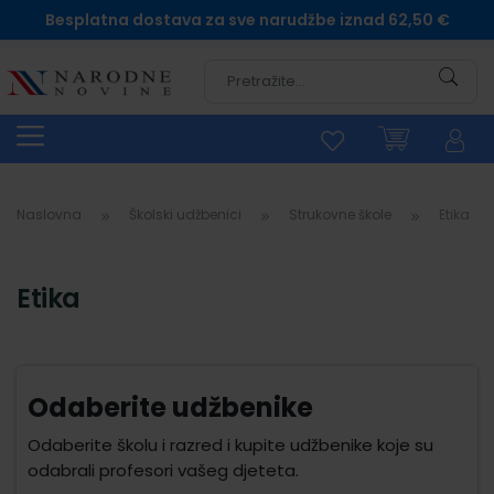
Besplatna dostava za sve narudžbe iznad 62,50 €
Pretra
Naslovna
Školski udžbenici
Strukovne škole
Etika
Etika
Odaberite udžbenike
Odaberite školu i razred i kupite udžbenike koje su
odabrali profesori vašeg djeteta.