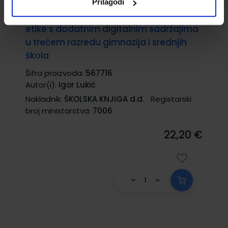
Prilagodi
ETIKA 3, PRAVCIMA ŽIVOTA; udžbenik
etike s dodatnim digitalnim sadržajima
u trećem razredu gimnazija i srednjih
škola
Šifra proizvoda:
567716
Autor(i):
Igor Lukić
Nakladnik:
ŠKOLSKA KNJIGA d.d.
Registarski
broj ministarstva:
7006
22,20 €