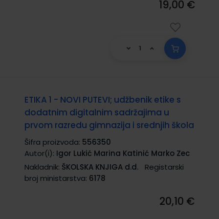
19,00 €
ETIKA 1 - NOVI PUTEVI; udžbenik etike s
dodatnim digitalnim sadržajima u
prvom razredu gimnazija i srednjih škola
Šifra proizvoda:
556350
Autor(i):
Igor Lukić Marina Katinić Marko Zec
Nakladnik:
ŠKOLSKA KNJIGA d.d.
Registarski
broj ministarstva:
6178
20,10 €