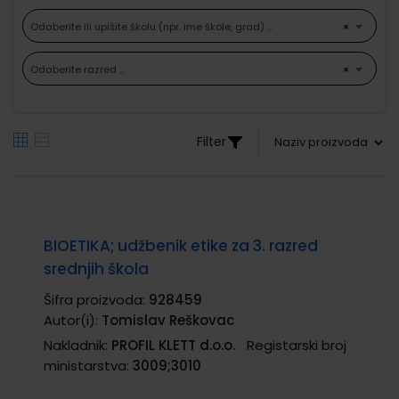
Odaberite ili upišite školu (npr. ime škole, grad) ...
×
Odaberite razred ...
×
Filter
BIOETIKA; udžbenik etike za 3. razred
srednjih škola
Šifra proizvoda:
928459
Autor(i):
Tomislav Reškovac
Nakladnik:
PROFIL KLETT d.o.o.
Registarski broj
ministarstva:
3009;3010