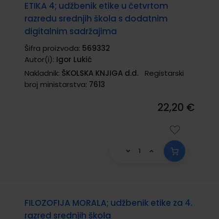
ETIKA 4; udžbenik etike u četvrtom
razredu srednjih škola s dodatnim
digitalnim sadržajima
Šifra proizvoda:
569332
Autor(i):
Igor Lukić
Nakladnik:
ŠKOLSKA KNJIGA d.d.
Registarski
broj ministarstva:
7613
22,20 €
FILOZOFIJA MORALA; udžbenik etike za 4.
razred srednjih škola