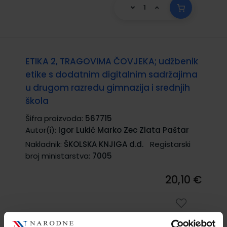
ETIKA 2, TRAGOVIMA ČOVJEKA; udžbenik
etike s dodatnim digitalnim sadržajima
u drugom razredu gimnazija i srednjih
škola
Šifra proizvoda:
567715
Autor(i):
Igor Lukić Marko Zec Zlata Paštar
Nakladnik:
ŠKOLSKA KNJIGA d.d.
Registarski
broj ministarstva:
7005
20,10 €