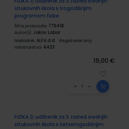
FIZIKA 3; udžbenik za 3. razred srednjih
strukovnih škola s trogodišnjim
programom fizike
Šifra proizvoda:
779418
Autor(i):
Jakov Labor
Nakladnik:
ALFA d.d.
Registarski broj
ministarstva:
4433
19,00 €
FIZIKA 3; udžbenik za 3. razred srednjih
strukovnih škola s četverogodišnjim