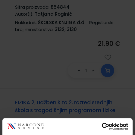
Šifra proizvoda:
854844
Autor(i):
Tatjana Roginić
Nakladnik:
ŠKOLSKA KNJIGA d.d.
Registarski
broj ministarstva:
3132; 3130
21,90 €
FIZIKA 2; udžbenik za 2. razred srednjih
škola s trogodišnjim programom fizike
Šifra proizvoda:
854976
Autor(i):
Tatjana Roginić