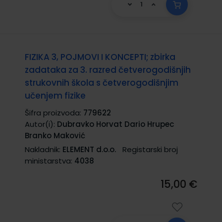
FIZIKA 3, POJMOVI I KONCEPTI; zbirka
zadataka za 3. razred četverogodišnjih
strukovnih škola s četverogodišnjim
učenjem fizike
Šifra proizvoda:
779622
Autor(i):
Dubravko Horvat Dario Hrupec
Branko Maković
Nakladnik:
ELEMENT d.o.o.
Registarski broj
ministarstva:
4038
15,00 €