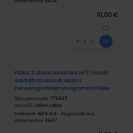
ministarstva:
4434
10,00 €
FIZIKA 3; zbirka zadataka za 3. razred
srednjih strukovnih škola s
četvrerogodišnjim programom fizike
Šifra proizvoda:
779407
Autor(i):
Jakov Labor
Nakladnik:
ALFA d.d.
Registarski broj
ministarstva:
4447