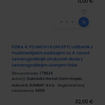
11,00 €
FIZIKA 4, POJMOVI I KONCEPTI; udžbenik s
multimedijskim sadržajem za 4. razred
četverogodišnjih strukovnih škola s
četverogodišnjim učenjem fizike
Šifra proizvoda:
779624
Autor(i):
Dubravko Horvat Dario Hrupec
Nakladnik:
ELEMENT d.o.o.
Registarski broj
ministarstva:
4005
32,00 €