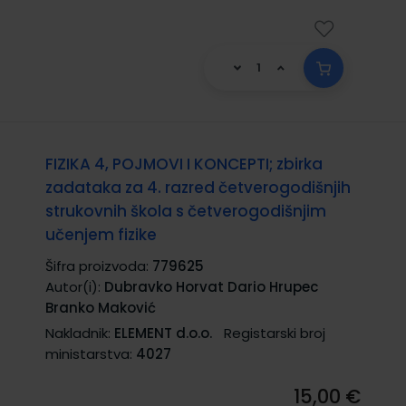
FIZIKA 4, POJMOVI I KONCEPTI; zbirka
zadataka za 4. razred četverogodišnjih
strukovnih škola s četverogodišnjim
učenjem fizike
Šifra proizvoda:
779625
Autor(i):
Dubravko Horvat Dario Hrupec
Branko Maković
Nakladnik:
ELEMENT d.o.o.
Registarski broj
ministarstva:
4027
15,00 €