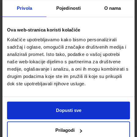
Nakladnik:
ŠKOLSKA KNJIGA d.d.
Registarski
broj ministarstva:
3143
Privola
Pojedinosti
O nama
21,80 €
Ova web-stranica koristi kolačiće
Kolačiće upotrebljavamo kako bismo personalizirali
sadržaj i oglase, omogućili značajke društvenih medija i
analizirali promet. Isto tako, podatke o vašoj upotrebi
naše web-lokacije dijelimo s partnerima za društvene
medije, oglašavanje i analizu, a oni ih mogu kombinirati s
drugim podacima koje ste im pružili ili koje su prikupili
FIZIKA 2; zbirka zadataka za 2. razred
dok ste upotrebljavali njihove usluge.
srednjih strukovnih škola s trogodišnjim
programom fizike
Šifra proizvoda:
779417
Dopusti sve
Autor(i):
Jakov Labor
Nakladnik:
ALFA d.d.
Registarski broj
Prilagodi
ministarstva:
4432