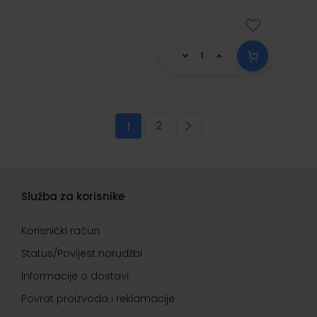
Stranica
2
Trenutno pregledavate stranicu
Stranica
Stranica
Sljedeća
1
Služba za korisnike
Korisnički račun
Status/Povijest narudžbi
Informacije o dostavi
Povrat proizvoda i reklamacije