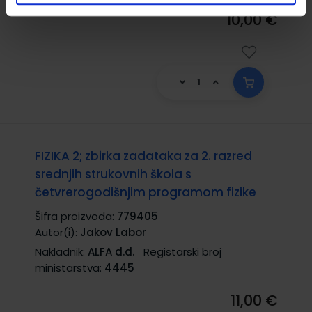
10,00 €
FIZIKA 2; zbirka zadataka za 2. razred
srednjih strukovnih škola s
četvrerogodišnjim programom fizike
Šifra proizvoda:
779405
Autor(i):
Jakov Labor
Nakladnik:
ALFA d.d.
Registarski broj
ministarstva:
4445
11,00 €