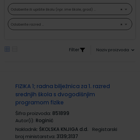
Odaberite ili upišite školu (npr. ime škole, grad) ...
×
Odaberite razred ...
×
Filter
FIZIKA 1; radna bilježnica za 1. razred
srednjih škola s dvogodišnjim
programom fizike
Šifra proizvoda:
851899
Autor(i):
Roginić
Nakladnik:
ŠKOLSKA KNJIGA d.d.
Registarski
broj ministarstva:
3139;3137