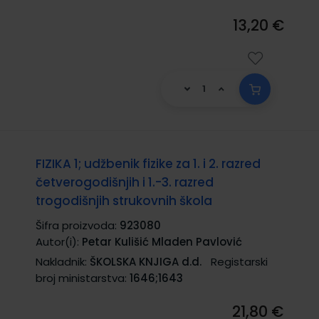
13,20 €
FIZIKA 1; udžbenik fizike za 1. i 2. razred
četverogodišnjih i 1.-3. razred
trogodišnjih strukovnih škola
Šifra proizvoda:
923080
Autor(i):
Petar Kulišić Mladen Pavlović
Nakladnik:
ŠKOLSKA KNJIGA d.d.
Registarski
broj ministarstva:
1646;1643
21,80 €