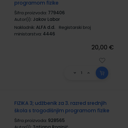
programom fizike
Šifra proizvoda:
779406
Autor(i):
Jakov Labor
Nakladnik:
ALFA d.d.
Registarski broj
ministarstva:
4446
20,00 €
FIZIKA 3; udžbenik za 3. razred srednjih
škola s trogodišnjim programom fizike
Šifra proizvoda:
928565
Autor(i):
Tatjana Roginić