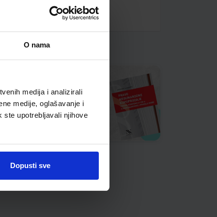
O nama
enih medija i analizirali
ene medije, oglašavanje i
k ste upotrebljavali njihove
Dopusti sve