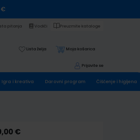
 €
sta pitanja
Vodiči
Preuzmite kataloge
Lista želja
Moja košarica
Prijavite se
Igra i kreativa
Darovni program
Čišćenje i higijena
0,00 €