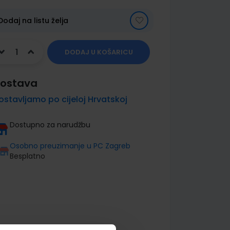
Dodaj na listu želja
DODAJ U KOŠARICU
ostava
ostavljamo po cijeloj Hrvatskoj
Dostupno za narudžbu
Osobno preuzimanje u PC Zagreb
Besplatno