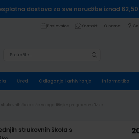
esplatna dostava za sve narudžbe iznad 62,50
Poslovnice
Kontakt
O nama
Če
Pretražite
Pretražite
ola
Ured
Odlaganje i arhiviranje
Informatika
ih strukovnih škola s četverogodišnjim programom fizike
rednjih strukovnih škola s
2
ike