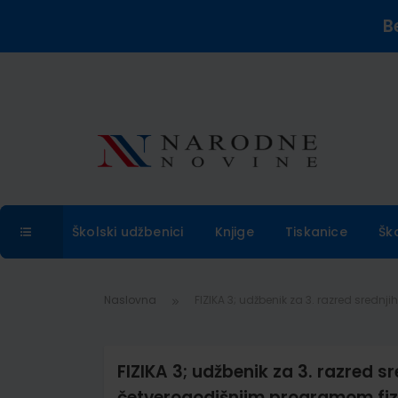
B
Školski udžbenici
Knjige
Tiskanice
Šk
Naslovna
FIZIKA 3; udžbenik za 3. razred srednj
FIZIKA 3; udžbenik za 3. razred s
četverogodišnjim programom fiz