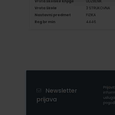
Vrsta školske knjige
UDŽBENIK
Vrsta škole
3 STRUKOVNA
Nastavni predmet
FIZIKA
Reg br min
4446
Prijavi
Newsletter
inform
usluga
prijava
pogod