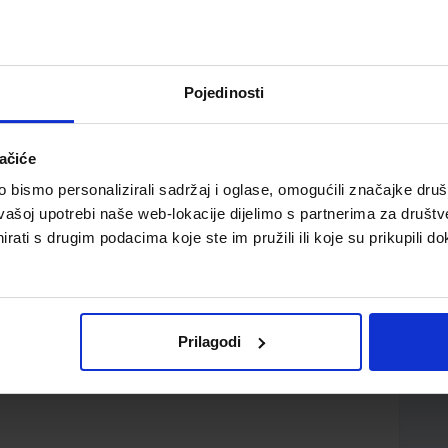
Pojedinosti
ačiće
kovnih škola s četverogodišnjim programom fizike
bismo personalizirali sadržaj i oglase, omogućili značajke društv
vašoj upotrebi naše web-lokacije dijelimo s partnerima za društv
rati s drugim podacima koje ste im pružili ili koje su prikupili do
Prilagodi