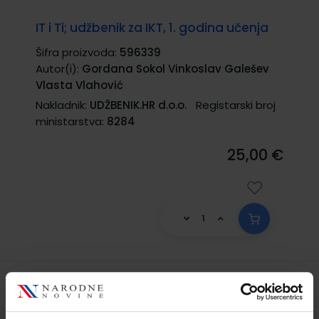
IT i Ti; udžbenik za IKT, 1. godina učenja
Šifra proizvoda:
596339
Autor(i):
Gordana Sokol Vinkoslav Galešev
Vlasta Vlahović
Nakladnik:
UDŽBENIK.HR d.o.o.
Registarski broj
ministarstva:
8284
25,00 €
MREŽNA SJEDIŠTA I BAZE PODATAKA;
udžbenik programiranja za