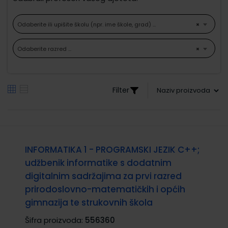
Odaberite ili upišite školu (npr. ime škole, grad) ...
×
Odaberite razred ...
×
Filter
INFORMATIKA 1 - PROGRAMSKI JEZIK C++;
udžbenik informatike s dodatnim
digitalnim sadržajima za prvi razred
prirodoslovno-matematičkih i općih
gimnazija te strukovnih škola
Šifra proizvoda:
556360