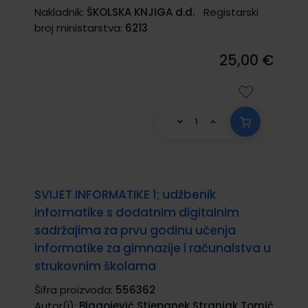
Nakladnik:
ŠKOLSKA KNJIGA d.d.
Registarski
broj ministarstva:
6213
25,00 €
SVIJET INFORMATIKE 1; udžbenik
informatike s dodatnim digitalnim
sadržajima za prvu godinu učenja
informatike za gimnazije i računalstva u
strukovnim školama
Šifra proizvoda:
556362
Autor(i):
Blagojević Stjepanek Stranjak Tomić