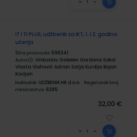
IT i Ti PLUS; udžbenik za IKT, 1. i 2. godina
učenja
Šifra proizvoda:
596341
Autor(i):
Vinkoslav Galešev Gordana Sokol
Vlasta Vlahović Adrian Satja Kurdija Bojan
Kocijan
Nakladnik:
UDŽBENIK.HR d.o.o.
Registarski broj
ministarstva:
8285
32,00 €