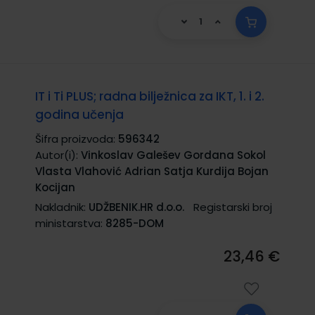
IT i Ti PLUS; radna bilježnica za IKT, 1. i 2.
godina učenja
Šifra proizvoda:
596342
Autor(i):
Vinkoslav Galešev Gordana Sokol
Vlasta Vlahović Adrian Satja Kurdija Bojan
Kocijan
Nakladnik:
UDŽBENIK.HR d.o.o.
Registarski broj
ministarstva:
8285-DOM
23,46 €