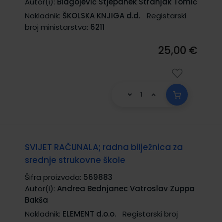
Autor(i):
Blagojević Stjepanek Stranjak Tomić
Nakladnik:
ŠKOLSKA KNJIGA d.d.
Registarski
broj ministarstva:
6211
25,00 €
SVIJET RAČUNALA; radna bilježnica za
srednje strukovne škole
Šifra proizvoda:
569883
Autor(i):
Andrea Bednjanec Vatroslav Zuppa
Bakša
Nakladnik:
ELEMENT d.o.o.
Registarski broj