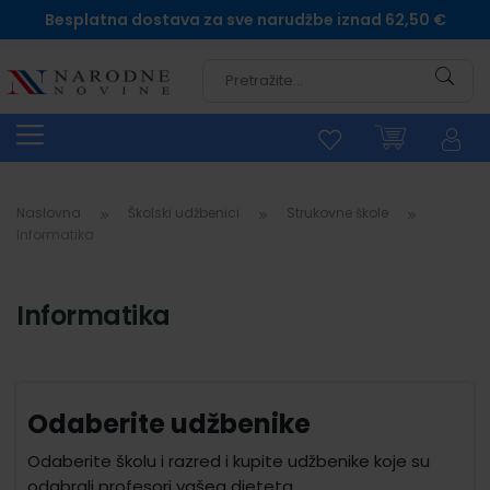
Besplatna dostava za sve narudžbe iznad 62,50 €
Pretra
Naslovna
Školski udžbenici
Strukovne škole
Informatika
Informatika
Odaberite udžbenike
Odaberite školu i razred i kupite udžbenike koje su
odabrali profesori vašeg djeteta.