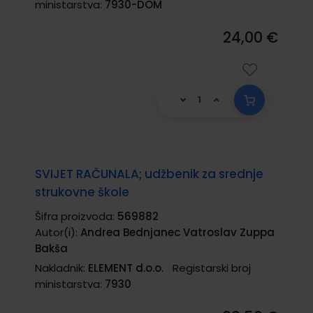
ministarstva:
7930-DOM
24,00 €
SVIJET RAČUNALA; udžbenik za srednje
strukovne škole
Šifra proizvoda:
569882
Autor(i):
Andrea Bednjanec Vatroslav Zuppa
Bakša
Nakladnik:
ELEMENT d.o.o.
Registarski broj
ministarstva:
7930