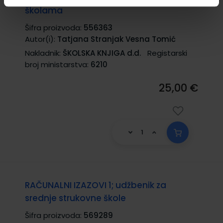
školama
Šifra proizvoda:
556363
Autor(i):
Tatjana Stranjak Vesna Tomić
Nakladnik:
ŠKOLSKA KNJIGA d.d.
Registarski
broj ministarstva:
6210
25,00 €
RAČUNALNI IZAZOVI 1; udžbenik za
srednje strukovne škole
Šifra proizvoda:
569289