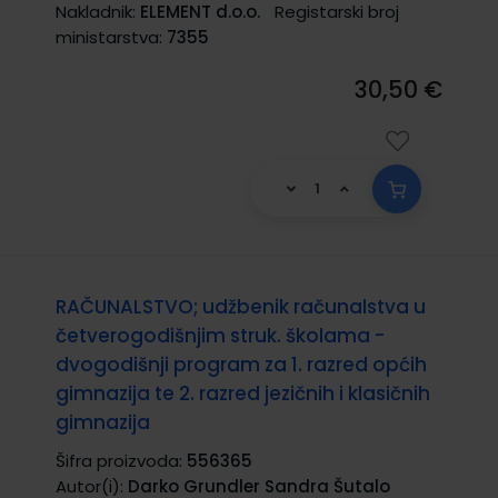
Nakladnik:
ELEMENT d.o.o.
Registarski broj
ministarstva:
7355
30,50 €
RAČUNALSTVO; udžbenik računalstva u
četverogodišnjim struk. školama -
dvogodišnji program za 1. razred općih
gimnazija te 2. razred jezičnih i klasičnih
gimnazija
Šifra proizvoda:
556365
Autor(i):
Darko Grundler Sandra Šutalo