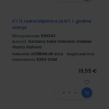
IT i Ti; radna bilježnica za IKT, 1. godina
učenja
Šifra proizvoda:
596340
Autor(i):
Gordana Sokol Vinkoslav Galešev
Vlasta Vlahović
Nakladnik:
UDŽBENIK.HR d.o.o.
Registarski broj
ministarstva:
8284-DOM
19,55 €