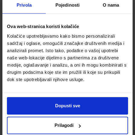
četverogodišnje strukovne škole
Privola
Pojedinosti
O nama
Šifra proizvoda:
569291
Autor(i):
Ivanović-Ižaković Leventić Šafar
Ova web-stranica koristi kolačiće
Đerki
Kolačiće upotrebljavamo kako bismo personalizirali
Nakladnik:
ŠKOLSKA KNJIGA d.d.
Registarski
sadržaj i oglase, omogućili značajke društvenih medija i
broj ministarstva:
7664
analizirali promet. Isto tako, podatke o vašoj upotrebi
25,00 €
naše web-lokacije dijelimo s partnerima za društvene
medije, oglašavanje i analizu, a oni ih mogu kombinirati s
drugim podacima koje ste im pružili ili koje su prikupili
dok ste upotrebljavali njihove usluge.
Dopusti sve
PROGRAMSKI JEZIK C; udžbenik s
dodatnim digitalnim sadržajima za
Prilagodi
učenje programiranja u srednjim