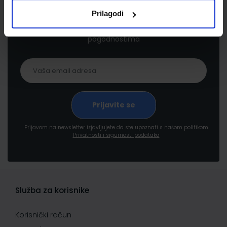
Prilagodi
Prijavite se kako bi primali informacije o novim
proizvodima i uslugama, akcijama i drugim
pogodnostima
Prijavom na newsletter izjavljujete da ste upoznati s našom politikom
Privatnosti i sigurnosti podataka
Služba za korisnike
Korisnički račun