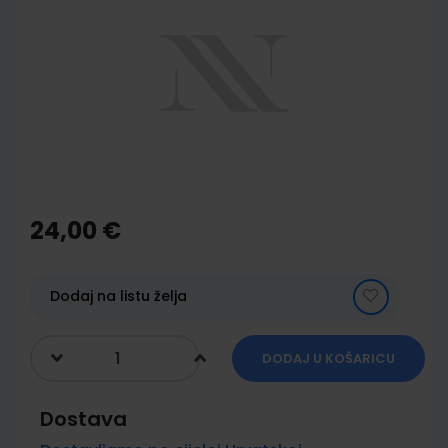
end
of
the
images
gallery
Skip
to
the
24,00 €
beginning
of
the
images
Dodaj na listu želja
gallery
DODAJ U KOŠARICU
Dostava