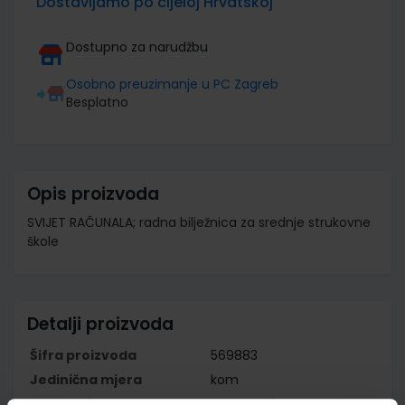
Dostavljamo po cijeloj Hrvatskoj
Dostupno za narudžbu
Osobno preuzimanje u PC Zagreb
Besplatno
Opis proizvoda
SVIJET RAČUNALA; radna bilježnica za srednje strukovne
škole
Detalji proizvoda
Šifra proizvoda
569883
Jedinična mjera
kom
Nakladnik
ELEMENT d.o.o.