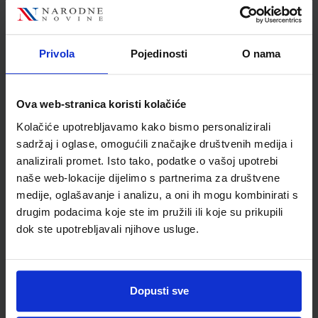
Autor
Andrea Bednjanec
Vatroslav Zuppa Bakša
Školski razred
80 VIŠE RAZREDA SŠ
Privola
Pojedinosti
O nama
Vrsta školske knjige
RADNA BILJEŽNICA
Vrsta škole
3 STRUKOVNA
Ova web-stranica koristi kolačiće
Nastavni predmet
INFORMATIKA
Kolačiće upotrebljavamo kako bismo personalizirali
Reg br min
7930-DOM
sadržaj i oglase, omogućili značajke društvenih medija i
analizirali promet. Isto tako, podatke o vašoj upotrebi
naše web-lokacije dijelimo s partnerima za društvene
medije, oglašavanje i analizu, a oni ih mogu kombinirati s
drugim podacima koje ste im pružili ili koje su prikupili
dok ste upotrebljavali njihove usluge.
Dopusti sve
Newsletter prijava