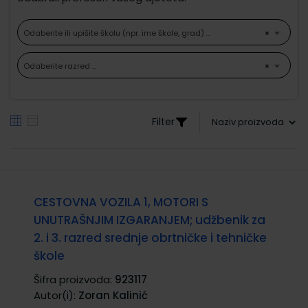
Odaberite ili upišite školu (npr. ime škole, grad) ...
×
Odaberite razred ...
×
Filter
CESTOVNA VOZILA 1, MOTORI S
UNUTRAŠNJIM IZGARANJEM; udžbenik za
2. i 3. razred srednje obrtničke i tehničke
škole
Šifra proizvoda:
923117
Autor(i):
Zoran Kalinić