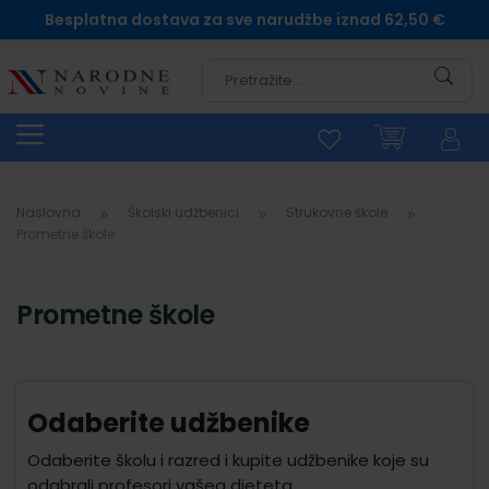
Besplatna dostava za sve narudžbe iznad 62,50 €
Pretra
Naslovna
Školski udžbenici
Strukovne škole
Prometne škole
Prometne škole
Odaberite udžbenike
Odaberite školu i razred i kupite udžbenike koje su
odabrali profesori vašeg djeteta.