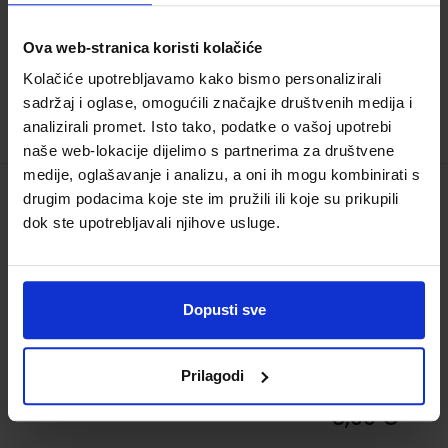
23,60 €
Ova web-stranica koristi kolačiće
Kolačiće upotrebljavamo kako bismo personalizirali
sadržaj i oglase, omogućili značajke društvenih medija i
analizirali promet. Isto tako, podatke o vašoj upotrebi
naše web-lokacije dijelimo s partnerima za društvene
medije, oglašavanje i analizu, a oni ih mogu kombinirati s
drugim podacima koje ste im pružili ili koje su prikupili
TEHNOLOGIJA GORIVA I MAZIVA; radna
dok ste upotrebljavali njihove usluge.
bilježnica za 2. razred škola za cestovni
promet
Šifra proizvoda:
928330
Dopusti sve
Autor(i):
Ivanka Filipan
Nakladnik:
PROFIL KLETT d.o.o.
Registarski broj
ministarstva:
1795
Prilagodi
8,00 €