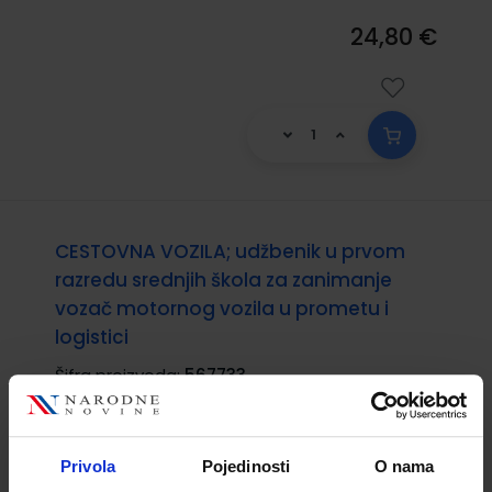
24,80 €
CESTOVNA VOZILA; udžbenik u prvom
razredu srednjih škola za zanimanje
vozač motornog vozila u prometu i
logistici
Šifra proizvoda:
567733
Autor(i):
Jozo Jelinić
Nakladnik:
ŠKOLSKA KNJIGA d.d.
Registarski
broj ministarstva:
6988
Privola
Pojedinosti
O nama