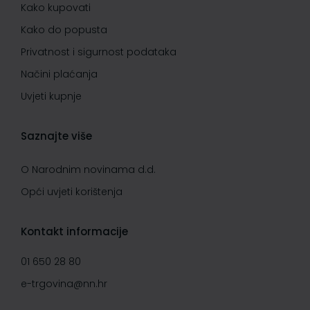
Kako kupovati
Kako do popusta
Privatnost i sigurnost podataka
Načini plaćanja
Uvjeti kupnje
Saznajte više
O Narodnim novinama d.d.
Opći uvjeti korištenja
Kontakt informacije
01 650 28 80
e-trgovina@nn.hr