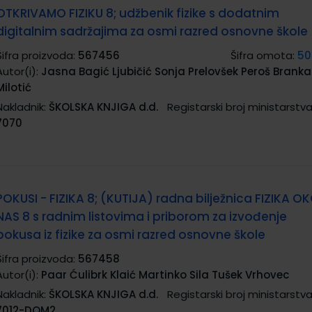
OTKRIVAMO FIZIKU 8; udžbenik fizike s dodatnim
digitalnim sadržajima za osmi razred osnovne škole
Šifra proizvoda:
567456
Šifra omota:
50
Autor(i):
Jasna Bagić Ljubičić Sonja Prelovšek Peroš Branka
Milotić
Nakladnik:
ŠKOLSKA KNJIGA d.d.
Registarski broj ministarstva
7070
POKUSI - FIZIKA 8; (KUTIJA) radna bilježnica FIZIKA O
NAS 8 s radnim listovima i priborom za izvođenje
pokusa iz fizike za osmi razred osnovne škole
Šifra proizvoda:
567458
Autor(i):
Paar Ćulibrk Klaić Martinko Sila Tušek Vrhovec
Nakladnik:
ŠKOLSKA KNJIGA d.d.
Registarski broj ministarstva
7012-DOM2