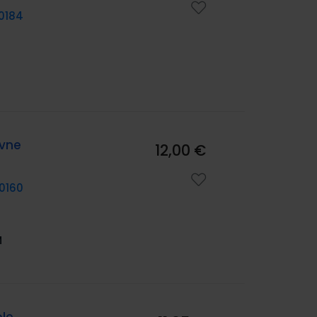
0184
ovne
12,00 €
0160
M