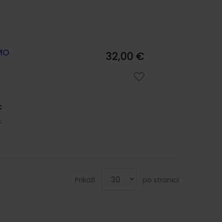
AMO
32,00 €
c
:
Prikaži
po stranici