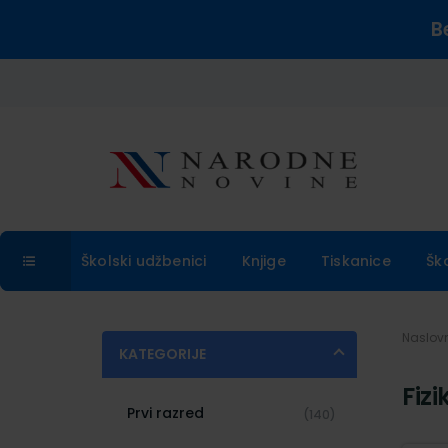
B
Školski udžbenici
Knjige
Tiskanice
Šk
Naslo
KATEGORIJE
Fizi
Prvi razred
(140)