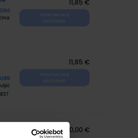
ole
11,85 €
0160
TRENUTNO NIJE
ćina
DOSTUPNO
11,85 €
TRENUTNO NIJE
0285
DOSTUPNO
uljić
837
ovne
10,00 €