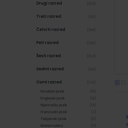
Drugi razred
(154)
Treći razred
(151)
Četvrti razred
(169)
Peti razred
(165)
Šesti razred
(154)
Sedmi razred
(191)
Osmi razred
(175)
Hrvatski jezik
(16)
Engleski jezik
(18)
Njemački jezik
(14)
Francuski jezik
(2)
Talijanski jezik
(6)
Matematika
(11)