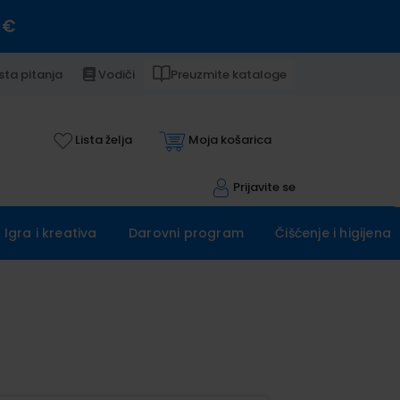
 €
sta pitanja
Vodiči
Preuzmite kataloge
Lista želja
Moja košarica
Prijavite se
Igra i kreativa
Darovni program
Čišćenje i higijena