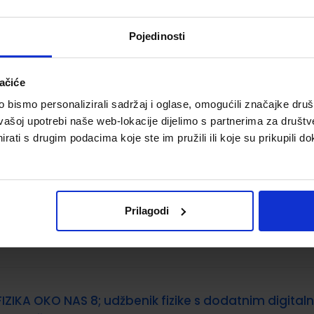
Šifra proizvoda:
567450
Šifra omota:
50
Autor(i):
Zumbulka Beštak Kadić Nada Brković Planinka Pe
Pojedinosti
Nakladnik:
ALFA d.d.
Registarski broj ministarstva:
6496-DO
ačiće
bismo personalizirali sadržaj i oglase, omogućili značajke društv
vašoj upotrebi naše web-lokacije dijelimo s partnerima za društv
FIZIKA OKO NAS 8; radna bilježnica za fiziku u osmom
rati s drugim podacima koje ste im pružili ili koje su prikupili do
razredu osnovne škole
Šifra proizvoda:
567454
Šifra omota:
50
Autor(i):
Paar Ćulibrk Klaić Martinko Sila Tušek Vrhovec
Nakladnik:
ŠKOLSKA KNJIGA d.d.
Registarski broj ministarstva
Prilagodi
7012-DOM
FIZIKA OKO NAS 8; udžbenik fizike s dodatnim digital