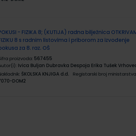
POKUSI - FIZIKA 8; (KUTIJA) radna bilježnica OTKRIV
FIZIKU 8 s radnim listovima i priborom za izvođenje
pokusa za 8. raz. OŠ
Šifra proizvoda:
567455
Autor(i):
Ivica Buljan Dubravka Despoja Erika Tušek Vrhove
Nakladnik:
ŠKOLSKA KNJIGA d.d.
Registarski broj ministarstva
7070-DOM2