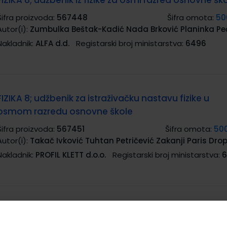
FIZIKA 8; udžbenik iz fizike za osmi razred osnovne šk
Šifra proizvoda:
567448
Šifra omota:
50
Autor(i):
Zumbulka Beštak-Kadić Nada Brković Planinka Pe
Nakladnik:
ALFA d.d.
Registarski broj ministarstva:
6496
FIZIKA 8; udžbenik za istraživačku nastavu fizike u
osmom razredu osnovne škole
Šifra proizvoda:
567451
Šifra omota:
50
Autor(i):
Takač Ivković Tuhtan Petričević Zakanji Paris Drop
Nakladnik:
PROFIL KLETT d.o.o.
Registarski broj ministarstva:
6
FIZIKA 8; zbirka zadataka iz fizike za osmi razred osn
škole