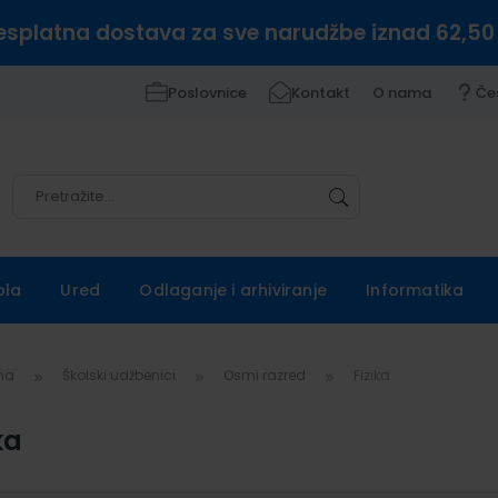
esplatna dostava za sve narudžbe iznad 62,50
Poslovnice
Kontakt
O nama
Če
Pretražite
Pretražite
ola
Ured
Odlaganje i arhiviranje
Informatika
vna
Školski udžbenici
Osmi razred
Fizika
ka