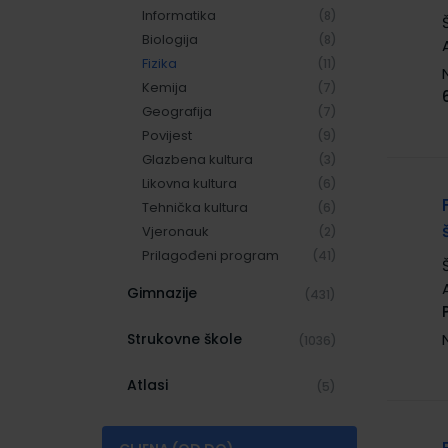
Informatika
(8)
Biologija
(8)
Fizika
(11)
Kemija
(7)
Geografija
(7)
Povijest
(9)
Glazbena kultura
(3)
Likovna kultura
(6)
Tehnička kultura
(6)
Vjeronauk
(2)
Prilagođeni program
(41)
Gimnazije
(431)
Strukovne škole
(1036)
Atlasi
(5)