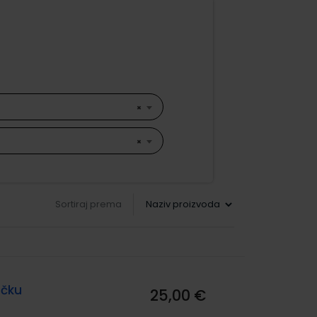
×
×
Sortiraj prema
ačku
25,00 €