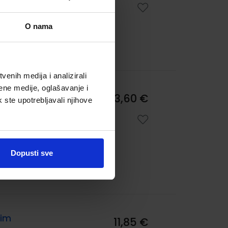
0167
ćina
O nama
M2
enih medija i analizirali
ene medije, oglašavanje i
13,60 €
k ste upotrebljavali njihove
0163
:
Dopusti sve
nim
11,85 €