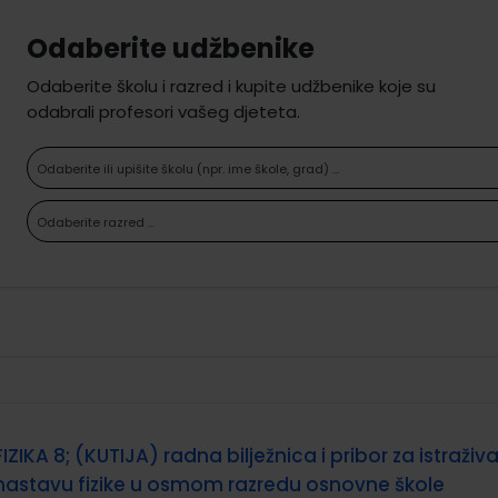
Odaberite udžbenike
Odaberite školu i razred i kupite udžbenike koje su
odabrali profesori vašeg djeteta.
Odaberite ili upišite školu (npr. ime škole, grad) ...
Odaberite razred ...
FIZIKA 8; (KUTIJA) radna bilježnica i pribor za istraživ
nastavu fizike u osmom razredu osnovne škole