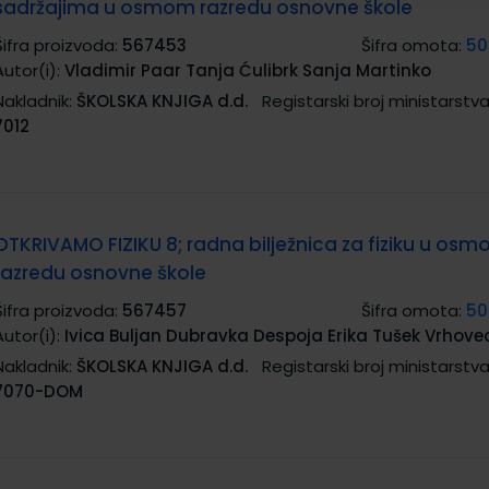
sadržajima u osmom razredu osnovne škole
Šifra proizvoda:
567453
Šifra omota:
50
Autor(i):
Vladimir Paar Tanja Ćulibrk Sanja Martinko
Nakladnik:
ŠKOLSKA KNJIGA d.d.
Registarski broj ministarstva
7012
OTKRIVAMO FIZIKU 8; radna bilježnica za fiziku u os
razredu osnovne škole
Šifra proizvoda:
567457
Šifra omota:
50
Autor(i):
Ivica Buljan Dubravka Despoja Erika Tušek Vrhove
Nakladnik:
ŠKOLSKA KNJIGA d.d.
Registarski broj ministarstva
7070-DOM