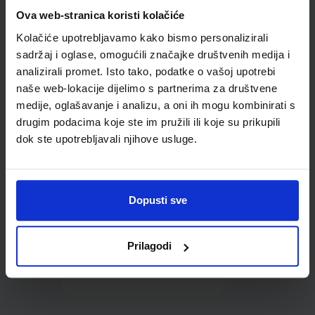
Omot PVC za školske
Ova web-stranica koristi kolačiće
udžbenike; dimenzije
Kolačiće upotrebljavamo kako bismo personalizirali
433x272; tip 167
sadržaj i oglase, omogućili značajke društvenih medija i
analizirali promet. Isto tako, podatke o vašoj upotrebi
naše web-lokacije dijelimo s partnerima za društvene
medije, oglašavanje i analizu, a oni ih mogu kombinirati s
drugim podacima koje ste im pružili ili koje su prikupili
dok ste upotrebljavali njihove usluge.
0,85 €
Dopusti sve
Prilagodi