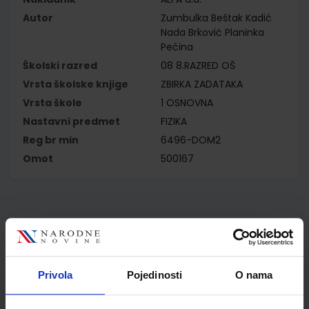
Autor
Zumbulka Beštak Kadić
Nada Brković Planinka
Pećina
Školski razred
08 8.RAZRED OŠ
Vrsta školske knjige
ZBIRKA ZADATAKA
Vrsta škole
1 OSNOVNA
Nastavni predmet
FIZIKA
Reg br min
6496-DOM2
Omot
500167
Kupci najčešće biraju..
Privola
Pojedinosti
O nama