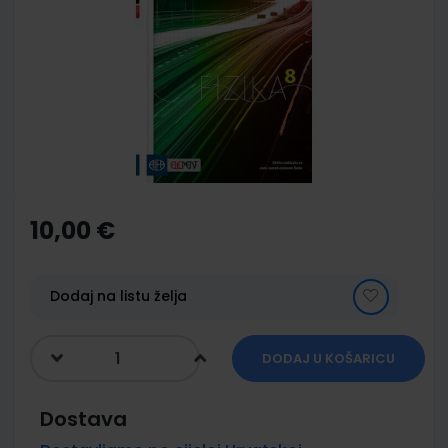
end
of
the
images
gallery
Skip
to
the
10,00 €
beginning
of
the
images
Dodaj na listu želja
gallery
DODAJ U KOŠARICU
Dostava