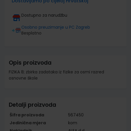
Dostavljamo po cijeloj Hrvatskoj
Dostupno za narudžbu
Osobno preuzimanje u PC Zagreb
Besplatno
Opis proizvoda
FIZIKA 8; zbirka zadataka iz fizike za osmi razred
osnovne škole
Detalji proizvoda
Šifra proizvoda
567450
Jedinična mjera
kom
Nakladnik
ALFA d.d.