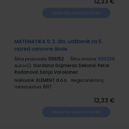
12,33 €
TRENUTNO NIJE DOSTUPNO
MATEMATIKA 5; 2. dio, udžbenik za 5.
razred osnovne škole
Šifra proizvoda:
556152
Šifra omota:
500239
Autor(i):
Gordana Gojmerac Dekanić Petar
Radanović Sanja Varošanec
Nakladnik:
ELEMENT d.o.o.
Registarski broj
ministarstva:
6117
12,33 €
TRENUTNO NIJE DOSTUPNO