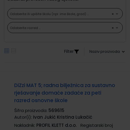
Odaberite ili upišite školu (npr. ime škole, grad) ...
×
Odaberite razred ...
×
Filter
DiZzi MAT 5; radna bilježnica za sustavno
rješavanje domaće zadaće za peti
razred osnovne škole
Šifra proizvoda:
569615
Autor(i):
Ivan Jukić Kristina Lukačić
Nakladnik:
PROFIL KLETT d.o.o.
Registarski broj