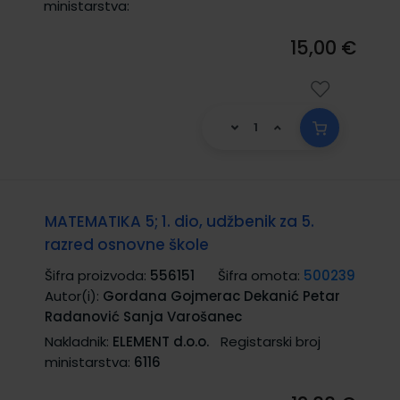
ministarstva:
15,00 €
MATEMATIKA 5; 1. dio, udžbenik za 5.
razred osnovne škole
Šifra proizvoda:
556151
Šifra omota:
500239
Autor(i):
Gordana Gojmerac Dekanić Petar
Radanović Sanja Varošanec
Nakladnik:
ELEMENT d.o.o.
Registarski broj
ministarstva:
6116