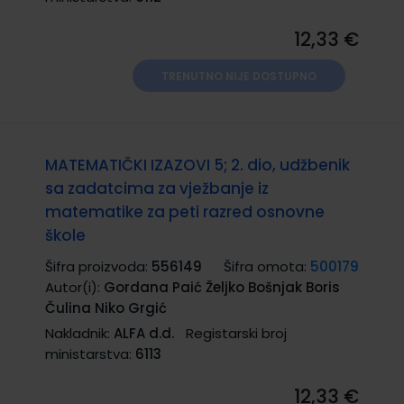
12,33 €
TRENUTNO NIJE DOSTUPNO
MATEMATIČKI IZAZOVI 5; 2. dio, udžbenik
sa zadatcima za vježbanje iz
matematike za peti razred osnovne
škole
Šifra proizvoda:
556149
Šifra omota:
500179
Autor(i):
Gordana Paić Željko Bošnjak Boris
Čulina Niko Grgić
Nakladnik:
ALFA d.d.
Registarski broj
ministarstva:
6113
12,33 €