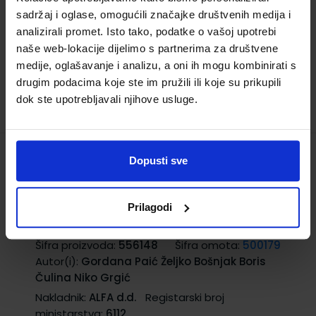
sadržaj i oglase, omogućili značajke društvenih medija i
12,00 €
analizirali promet. Isto tako, podatke o vašoj upotrebi
naše web-lokacije dijelimo s partnerima za društvene
medije, oglašavanje i analizu, a oni ih mogu kombinirati s
drugim podacima koje ste im pružili ili koje su prikupili
dok ste upotrebljavali njihove usluge.
Dopusti sve
MATEMATIČKI IZAZOVI 5; 1. dio, udžbenik
sa zadatcima za vježbanje iz
matematike za peti razred osnovne
Prilagodi
škole
Šifra proizvoda:
556148
Šifra omota:
500179
Autor(i):
Gordana Paić Željko Bošnjak Boris
Čulina Niko Grgić
Nakladnik:
ALFA d.d.
Registarski broj
ministarstva:
6112