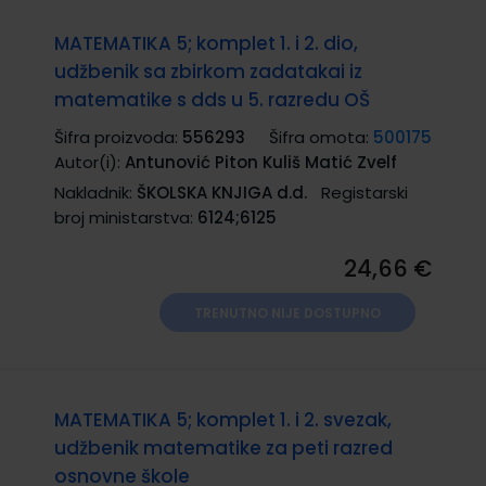
MATEMATIKA 5; komplet 1. i 2. dio,
udžbenik sa zbirkom zadatakai iz
matematike s dds u 5. razredu OŠ
Šifra proizvoda:
556293
Šifra omota:
500175
Autor(i):
Antunović Piton Kuliš Matić Zvelf
Nakladnik:
ŠKOLSKA KNJIGA d.d.
Registarski
broj ministarstva:
6124;6125
24,66 €
TRENUTNO NIJE DOSTUPNO
MATEMATIKA 5; komplet 1. i 2. svezak,
udžbenik matematike za peti razred
osnovne škole