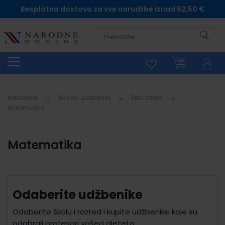
Besplatna dostava za sve narudžbe iznad 62,50 €
Pretra
Naslovna
Školski udžbenici
Peti razred
Matematika
Matematika
Odaberite udžbenike
Odaberite školu i razred i kupite udžbenike koje su
odabrali profesori vašeg djeteta.