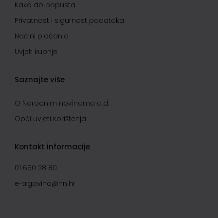
Kako do popusta
Privatnost i sigurnost podataka
Načini plaćanja
Uvjeti kupnje
Saznajte više
O Narodnim novinama d.d.
Opći uvjeti korištenja
Kontakt informacije
01 650 28 80
e-trgovina@nn.hr