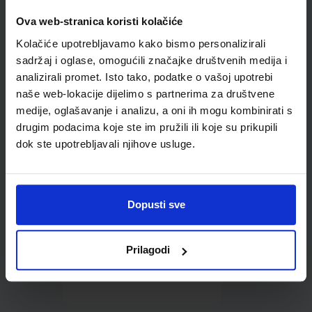
Ova web-stranica koristi kolačiće
Omot PVC za školske
udžbenike; dimenzije
Kolačiće upotrebljavamo kako bismo personalizirali
438x304; tip 274
sadržaj i oglase, omogućili značajke društvenih medija i
analizirali promet. Isto tako, podatke o vašoj upotrebi
naše web-lokacije dijelimo s partnerima za društvene
medije, oglašavanje i analizu, a oni ih mogu kombinirati s
drugim podacima koje ste im pružili ili koje su prikupili
dok ste upotrebljavali njihove usluge.
0,85 €
Dopusti sve
Prilagodi