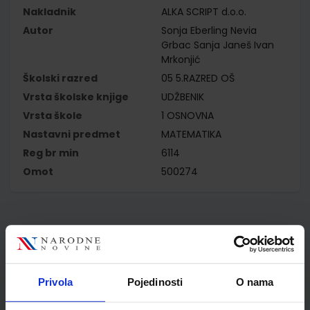
Nakladnik
ALKA SCRIPT d.o.o.
Autor
Sonja Eberling Nevia
Grbac Sanja Janeš Ivan
Mrkonjić
Školski razred
05 5.RAZRED OŠ
Vrsta školske knjige
UDŽBENIK
Vrsta škole
1 OSNOVNA
Nastavni predmet
MATEMATIKA
Reg br min
6114
Omot
500274
Kupci najčešće biraju..
Privola
Pojedinosti
O nama