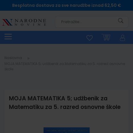
Besplatna dostava za sve narudžbe iznad 62,50 €
Pretra
Naslovna
MOJA MATEMATIKA 5; udžbenik za Matematiku za 5. razred osnovne
škole
MOJA MATEMATIKA 5; udžbenik za
Matematiku za 5. razred osnovne škole
Skip