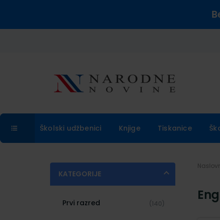
B
Školski udžbenici
Knjige
Tiskanice
Šk
Naslo
KATEGORIJE
Engl
Prvi razred
(140)