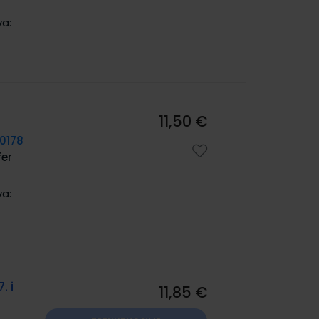
va:
11,50 €
0178
fer
va:
. i
11,85 €