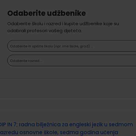
Odaberite udžbenike
Odaberite školu i razred i kupite udžbenike koje su
odabrali profesori vašeg djeteta.
Odaberite ili upišite školu (npr. ime škole, grad) ...
Odaberite razred ...
DIP IN 7; radna bilježnica za engleski jezik u sedmom
razredu osnovne škole, sedma godina učenja