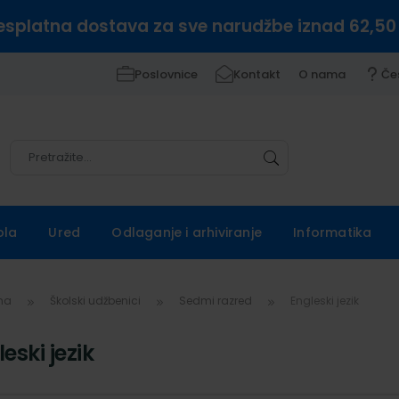
esplatna dostava za sve narudžbe iznad 62,50
Poslovnice
Kontakt
O nama
Če
Pretražite
Pretražite
ola
Ured
Odlaganje i arhiviranje
Informatika
vna
Školski udžbenici
Sedmi razred
Engleski jezik
eski jezik