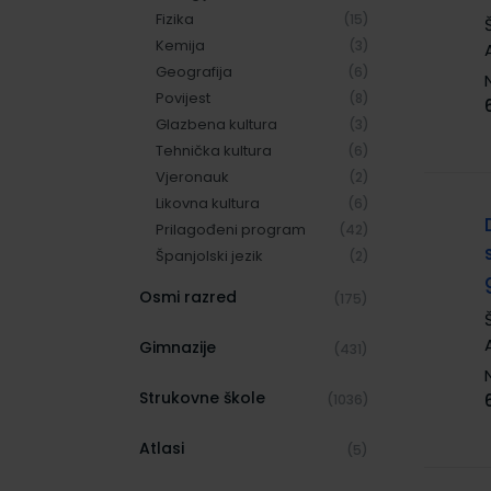
Fizika
(15)
Kemija
(3)
Geografija
(6)
Povijest
(8)
Glazbena kultura
(3)
Tehnička kultura
(6)
Vjeronauk
(2)
Likovna kultura
(6)
Prilagođeni program
(42)
Španjolski jezik
(2)
Osmi razred
(175)
Gimnazije
(431)
Strukovne škole
(1036)
Atlasi
(5)