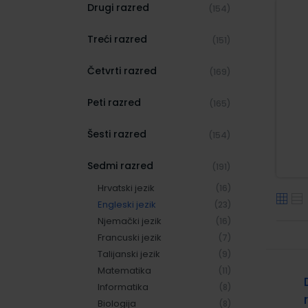
Drugi razred
(154)
Treći razred
(151)
Četvrti razred
(169)
Peti razred
(165)
Šesti razred
(154)
Sedmi razred
(191)
Hrvatski jezik
(16)
Engleski jezik
(23)
Njemački jezik
(16)
Francuski jezik
(7)
Talijanski jezik
(9)
Matematika
(11)
Informatika
(8)
Biologija
(8)