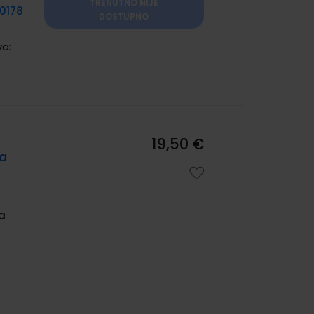
TRENUTNO NIJE
0178
DOSTUPNO
va:
19,50 €
ga
a