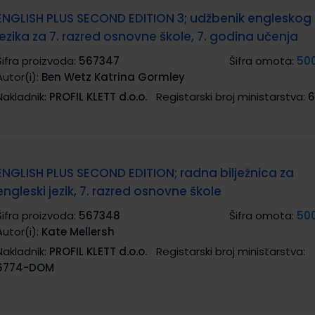
ENGLISH PLUS SECOND EDITION 3; udžbenik engleskog
jezika za 7. razred osnovne škole, 7. godina učenja
Šifra proizvoda:
567347
Šifra omota:
50
Autor(i):
Ben Wetz Katrina Gormley
Nakladnik:
PROFIL KLETT d.o.o.
Registarski broj ministarstva:
6
ENGLISH PLUS SECOND EDITION; radna bilježnica za
engleski jezik, 7. razred osnovne škole
Šifra proizvoda:
567348
Šifra omota:
50
Autor(i):
Kate Mellersh
Nakladnik:
PROFIL KLETT d.o.o.
Registarski broj ministarstva:
6774-DOM