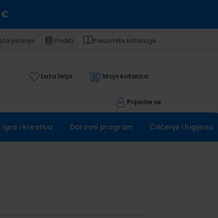
 €
sta pitanja
Vodiči
Preuzmite kataloge
Lista želja
Moja košarica
Prijavite se
Igra i kreativa
Darovni program
Čišćenje i higijena