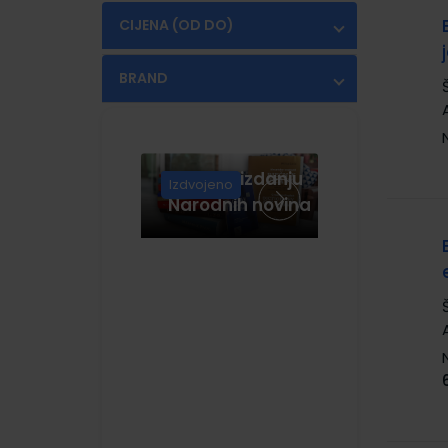
CIJENA (OD DO)
€
€
BRAND
ALFA
(2)
NAKLADA LJEVAK
(6)
Knjige u izdanju
PROFIL KLETT
(9)
Izdvojeno
Narodnih novina
ŠKOLSKA KNJIGA
(6)