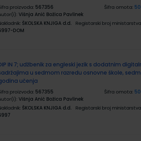
Šifra proizvoda:
567356
Šifra omota:
50
Autor(i):
Višnja Anić Božica Pavlinek
Nakladnik:
ŠKOLSKA KNJIGA d.d.
Registarski broj ministarstva
6997-DOM
DIP IN 7; udžbenik za engleski jezik s dodatnim digita
sadržajima u sedmom razredu osnovne škole, sed
godina učenja
Šifra proizvoda:
567355
Šifra omota:
50
Autor(i):
Višnja Anić Božica Pavlinek
Nakladnik:
ŠKOLSKA KNJIGA d.d.
Registarski broj ministarstva
6997