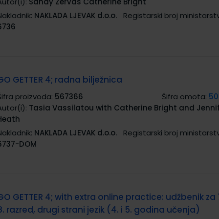
Autor(i):
Sandy Zervas Catherine Bright
Nakladnik:
NAKLADA LJEVAK d.o.o.
Registarski broj ministarst
6736
GO GETTER 4; radna bilježnica
Šifra proizvoda:
567366
Šifra omota:
50
Autor(i):
Tasia Vassilatou with Catherine Bright and Jenni
Heath
Nakladnik:
NAKLADA LJEVAK d.o.o.
Registarski broj ministarst
6737-DOM
GO GETTER 4; with extra online practice: udžbenik za 7
8. razred, drugi strani jezik (4. i 5. godina učenja)