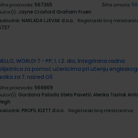
Šifra proizvoda:
567365
Šifra omota:
50
Autor(i):
Jayne Croxford Graham Fruen
Nakladnik:
NAKLADA LJEVAK d.o.o.
Registarski broj ministarst
6737
HELLO, WORLD! 7 - PP; 1. i 2. dio, integrirana radna
bilježnica za pomoć učenicima pri učenju englesko
jezika za 7. razred OŠ
Šifra proizvoda:
569869
Autor(i):
Gordana Palada Stela Pavetić Alenka Taslak Anit
Vegh
Nakladnik:
PROFIL KLETT d.o.o.
Registarski broj ministarstva: