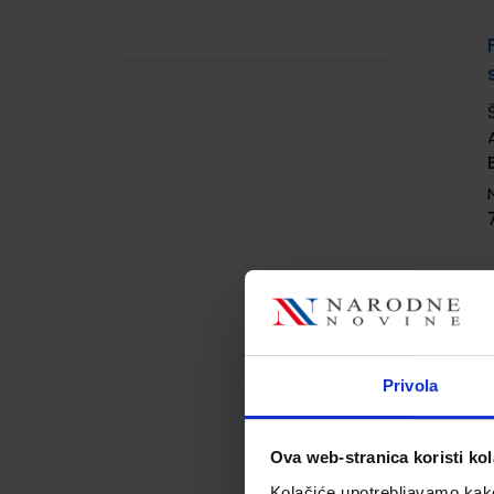
Privola
Ova web-stranica koristi kol
Kolačiće upotrebljavamo kako 