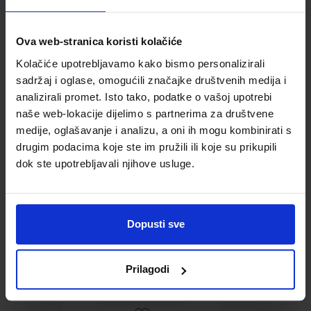
Ova web-stranica koristi kolačiće
Kolačiće upotrebljavamo kako bismo personalizirali
Omot PVC za školske
sadržaj i oglase, omogućili značajke društvenih medija i
udžbenike; dimenzije
analizirali promet. Isto tako, podatke o vašoj upotrebi
431x304; tip 178
naše web-lokacije dijelimo s partnerima za društvene
medije, oglašavanje i analizu, a oni ih mogu kombinirati s
drugim podacima koje ste im pružili ili koje su prikupili
dok ste upotrebljavali njihove usluge.
Dopusti sve
0,85 €
Prilagodi