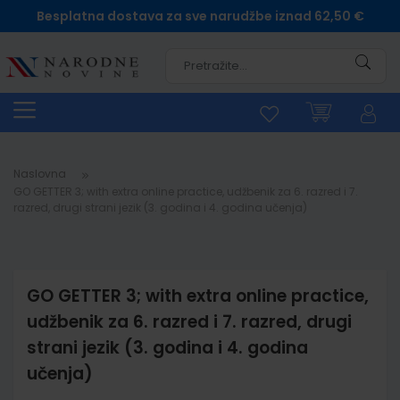
Besplatna dostava za sve narudžbe iznad 62,50 €
Pretra
Naslovna
GO GETTER 3; with extra online practice, udžbenik za 6. razred i 7.
razred, drugi strani jezik (3. godina i 4. godina učenja)
GO GETTER 3; with extra online practice,
udžbenik za 6. razred i 7. razred, drugi
strani jezik (3. godina i 4. godina
učenja)