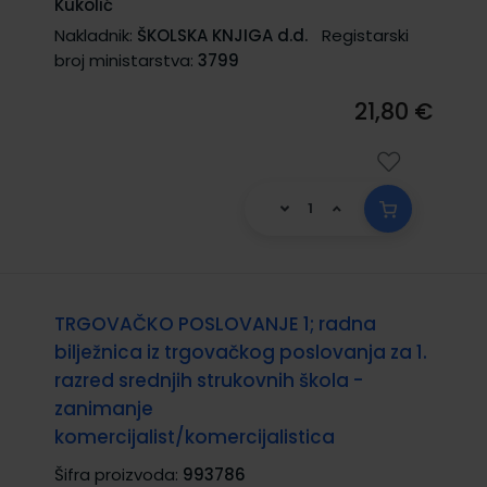
Kukolić
Nakladnik:
ŠKOLSKA KNJIGA d.d.
Registarski
broj ministarstva:
3799
21,80 €
TRGOVAČKO POSLOVANJE 1; radna
bilježnica iz trgovačkog poslovanja za 1.
razred srednjih strukovnih škola -
zanimanje
komercijalist/komercijalistica
Šifra proizvoda:
993786