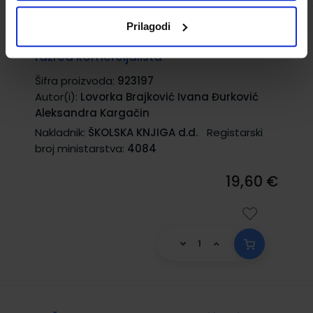
Prilagodi
PSIHOLOGIJA PRODAJE; udžbenik za 4.
razred komercijalista
Šifra proizvoda:
923197
Autor(i):
Lovorka Brajković Ivana Đurković
Aleksandra Kargačin
Nakladnik:
ŠKOLSKA KNJIGA d.d.
Registarski
broj ministarstva:
4084
19,60 €