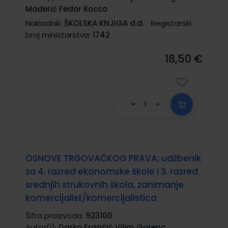
Mađerić Fedor Rocco
Nakladnik:
ŠKOLSKA KNJIGA d.d.
Registarski
broj ministarstva:
1742
18,50 €
OSNOVE TRGOVAČKOG PRAVA; udžbenik
za 4. razred ekonomske škole i 3. razred
srednjih strukovnih škola, zanimanje
komercijalist/komercijalistica
Šifra proizvoda:
923100
Autor(i):
Darko Frančić Vilim Gorenc