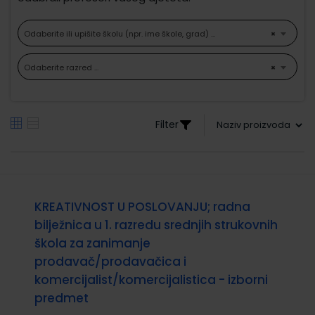
Odaberite ili upišite školu (npr. ime škole, grad) ...
×
Odaberite razred ...
×
Filter
KREATIVNOST U POSLOVANJU; radna
bilježnica u 1. razredu srednjih strukovnih
škola za zanimanje
prodavač/prodavačica i
komercijalist/komercijalistica - izborni
predmet