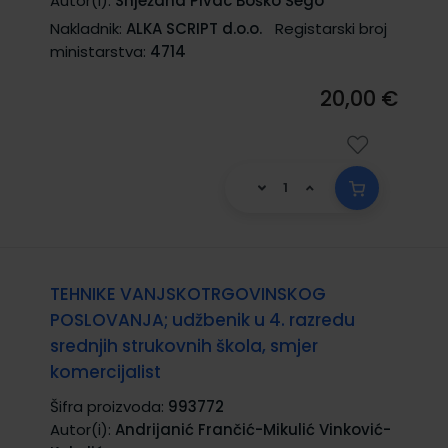
Autor(i):
Snježana Pivac Boško Šego
Nakladnik:
ALKA SCRIPT d.o.o.
Registarski broj
ministarstva:
4714
20,00 €
TEHNIKE VANJSKOTRGOVINSKOG
POSLOVANJA; udžbenik u 4. razredu
srednjih strukovnih škola, smjer
komercijalist
Šifra proizvoda:
993772
Autor(i):
Andrijanić Frančić-Mikulić Vinković-