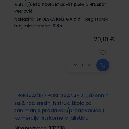
Autor(i):
Brajnović Brčić-Stipčević Hruškar
Petrović
Nakladnik:
ŠKOLSKA KNJIGA d.d.
Registarski
broj ministarstva:
1285
20,10 €
TRGOVAČKO POSLOVANJE 2; udžbenik
za 2. raz. srednjih struk. škola za
zanimanje prodavač/prodavačica i
komercijalist/komercijalistica
Šifra proizvoda:
993788