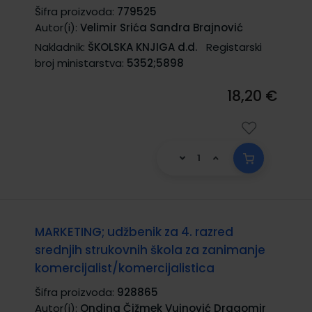
Šifra proizvoda:
779525
Autor(i):
Velimir Srića Sandra Brajnović
Nakladnik:
ŠKOLSKA KNJIGA d.d.
Registarski
broj ministarstva:
5352;5898
18,20 €
MARKETING; udžbenik za 4. razred
srednjih strukovnih škola za zanimanje
komercijalist/komercijalistica
Šifra proizvoda:
928865
Autor(i):
Ondina Čižmek Vujnović Dragomir