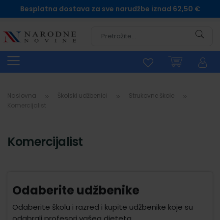
Besplatna dostava za sve narudžbe iznad 62,50 €
Pretra
Naslovna
Školski udžbenici
Strukovne škole
Komercijalist
Komercijalist
Odaberite udžbenike
Odaberite školu i razred i kupite udžbenike koje su
odabrali profesori vašeg djeteta.