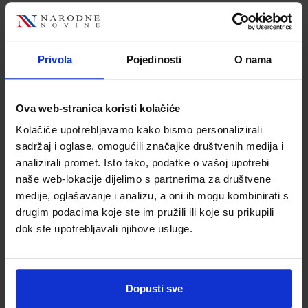
PREZENTACIJSKE VJEŠTINE; udžbenik u 2.
razredu srednjih strukovnih škola za
Privola
Pojedinosti
O nama
zanimanje prodavač/prodavačica i u 2.
razredu za zanimanje
komercijalist/komercijalistica
Ova web-stranica koristi kolačiće
Šifra proizvoda:
779532
Kolačiće upotrebljavamo kako bismo personalizirali
Autor(i):
Jasenka Rašetina
sadržaj i oglase, omogućili značajke društvenih medija i
Nakladnik:
ŠKOLSKA KNJIGA d.d.
Registarski
analizirali promet. Isto tako, podatke o vašoj upotrebi
broj ministarstva:
5893;5370
naše web-lokacije dijelimo s partnerima za društvene
medije, oglašavanje i analizu, a oni ih mogu kombinirati s
18,20 €
drugim podacima koje ste im pružili ili koje su prikupili
dok ste upotrebljavali njihove usluge.
Dopusti sve