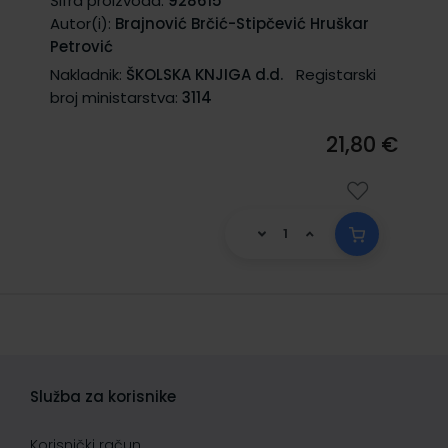
Šifra proizvoda:
928615
Autor(i):
Brajnović Brčić-Stipčević Hruškar
Petrović
Nakladnik:
ŠKOLSKA KNJIGA d.d.
Registarski
broj ministarstva:
3114
21,80 €
Služba za korisnike
Korisnički račun