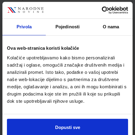
Jedinična mjera
kom
Nakladnik
ŠKOLSKA KNJIGA d.d.
Autor
Dijana Bratičević
Privola
Pojedinosti
O nama
Školski razred
30 3.RAZRED SŠ
Vrsta školske knjige
RADNA BILJEŽNICA
Vrsta škole
3 STRUKOVNA
Ova web-stranica koristi kolačiće
Nastavni predmet
KOMERCIJALIST
Kolačiće upotrebljavamo kako bismo personalizirali
Reg br min
3151
sadržaj i oglase, omogućili značajke društvenih medija i
analizirali promet. Isto tako, podatke o vašoj upotrebi
naše web-lokacije dijelimo s partnerima za društvene
medije, oglašavanje i analizu, a oni ih mogu kombinirati s
drugim podacima koje ste im pružili ili koje su prikupili
dok ste upotrebljavali njihove usluge.
Dopusti sve