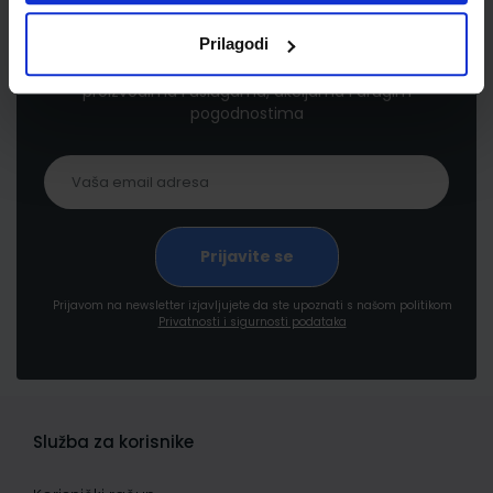
Newsletter prijava
Prilagodi
Prijavite se kako bi primali informacije o novim
proizvodima i uslugama, akcijama i drugim
pogodnostima
Prijavom na newsletter izjavljujete da ste upoznati s našom politikom
Privatnosti i sigurnosti podataka
Služba za korisnike