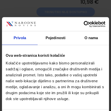
10,98 €
TRENUTNO NIJE DOSTUPNO
PAROLANDIA 1; radni udžbenik
Privola
Pojedinosti
O nama
talijanskog jezika u četvrtom razredu
OŠ, 1. godina učenja
Ova web-stranica koristi kolačiće
Šifra proizvoda:
569056
Šifra omota:
500239
Autor(i):
Dubravka Novak Silvia Venchiarutti
Kolačiće upotrebljavamo kako bismo personalizirali
Kristina Huljev
sadržaj i oglase, omogućili značajke društvenih medija i
analizirali promet. Isto tako, podatke o vašoj upotrebi
Nakladnik:
ŠKOLSKA KNJIGA d.d.
Registarski
naše web-lokacije dijelimo s partnerima za društvene
broj ministarstva:
7671
medije, oglašavanje i analizu, a oni ih mogu kombinirati s
10,98 €
drugim podacima koje ste im pružili ili koje su prikupili
dok ste upotrebljavali njihove usluge.
TRENUTNO NIJE DOSTUPNO