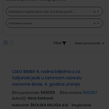
Odaberite ili upišite školu (npr. ime škole, grad) ...
×
Odaberite razred ...
×
Filter
CIAO BIMBI! 4; radna bilježnica za
talijanski jezik u četvrtom razredu
osnovne škole, 4. godina učenja
Šifra proizvoda:
569055
Šifra omota:
500297
Autor(i):
Nina Karković
Nakladnik:
ŠKOLSKA KNJIGA d.d.
Registarski