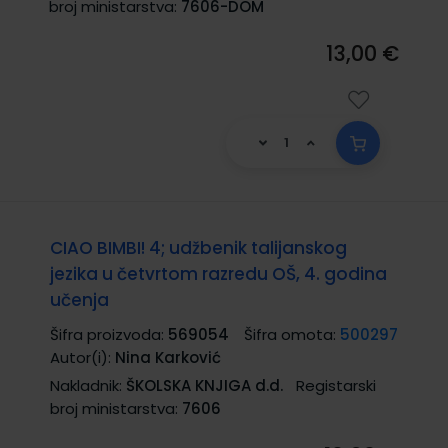
broj ministarstva:
7606-DOM
13,00 €
CIAO BIMBI! 4; udžbenik talijanskog
jezika u četvrtom razredu OŠ, 4. godina
učenja
Šifra proizvoda:
569054
Šifra omota:
500297
Autor(i):
Nina Karković
Nakladnik:
ŠKOLSKA KNJIGA d.d.
Registarski
broj ministarstva:
7606