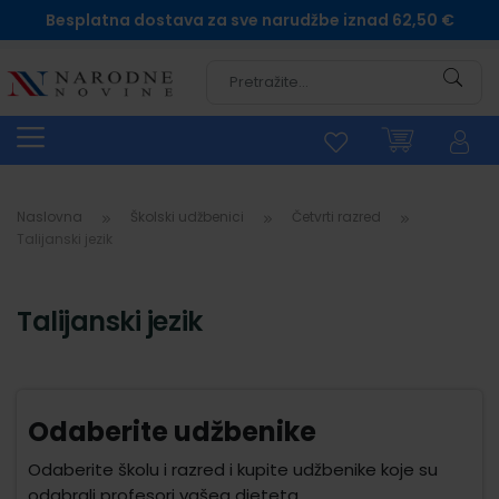
Besplatna dostava za sve narudžbe iznad 62,50 €
Pretra
Naslovna
Školski udžbenici
Četvrti razred
Talijanski jezik
Talijanski jezik
Odaberite udžbenike
Odaberite školu i razred i kupite udžbenike koje su
odabrali profesori vašeg djeteta.