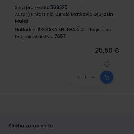
Šifra proizvoda:
569325
Autor(i):
Martinić-Jerčić Matković Gjurašin
Maleš
Nakladnik:
ŠKOLSKA KNJIGA d.d.
Registarski
broj ministarstva:
7657
25,50 €
Služba za korisnike