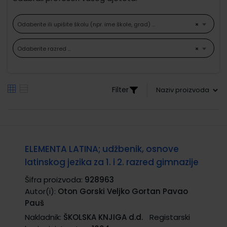
Odaberite ili upišite školu (npr. ime škole, grad) ...
×
Odaberite razred ...
×
Filter
ELEMENTA LATINA; udžbenik, osnove
latinskog jezika za 1. i 2. razred gimnazije
Šifra proizvoda:
928963
Autor(i):
Oton Gorski Veljko Gortan Pavao
Pauš
Nakladnik:
ŠKOLSKA KNJIGA d.d.
Registarski