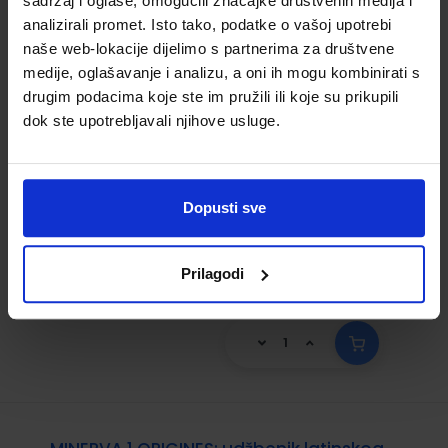
sadržaj i oglase, omogućili značajke društvenih medija i
LINGUAE LATINAE ELEMENTA; udžbenik
analizirali promet. Isto tako, podatke o vašoj upotrebi
latinskoga jezika s dodatnim digitalnim
naše web-lokacije dijelimo s partnerima za društvene
sadržajima za prvu godinu učenja u
medije, oglašavanje i analizu, a oni ih mogu kombinirati s
gimnazijama
drugim podacima koje ste im pružili ili koje su prikupili
dok ste upotrebljavali njihove usluge.
Šifra proizvoda:
556353
Autor(i):
Jadranka Bagarić
Nakladnik:
ŠKOLSKA KNJIGA d.d.
Registarski
broj ministarstva:
6224
Dopusti sve
25,50 €
Prilagodi