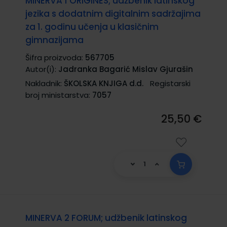
MINERVA 1 ORIGINES; udžbenik latinskog
jezika s dodatnim digitalnim sadržajima
za 1. godinu učenja u klasičnim
gimnazijama
Šifra proizvoda:
567705
Autor(i):
Jadranka Bagarić Mislav Gjurašin
Nakladnik:
ŠKOLSKA KNJIGA d.d.
Registarski
broj ministarstva:
7057
25,50 €
MINERVA 2 FORUM; udžbenik latinskog