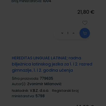
broj ministarstva:
1004
21,80 €
HEREDITAS LINGUAE LATINAE; radna
bilježnica latinskog jezika za 1. i 2. razred
gimnazije, 1. i 2. godina učenja
Šifra proizvoda:
779635
Autor(i):
Zvonimir Milanović
Nakladnik:
V.B.Z. d.o.o.
Registarski broj
ministarstva:
5798