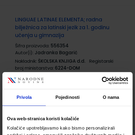
LINGUAE LATINAE ELEMENTA; radna
bilježnica za latinski jezik za 1. godinu
učenja u gimnazija
Šifra proizvoda:
556354
Autor(i):
Jadranka Bagarić
Nakladnik:
ŠKOLSKA KNJIGA d.d.
Registarski
broj ministarstva:
6224-DOM
17,20 €
Privola
Pojedinosti
O nama
Ova web-stranica koristi kolačiće
Kolačiće upotrebljavamo kako bismo personalizirali