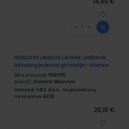
14,60 €
HEREDITAS LINGUAE LATINAE; udžbenik
latinskog jezika za gimnazije - čitanka
Šifra proizvoda:
556355
Autor(i):
Zvonimir Milanović
Nakladnik:
V.B.Z. d.o.o.
Registarski broj
ministarstva:
6226
20,10 €