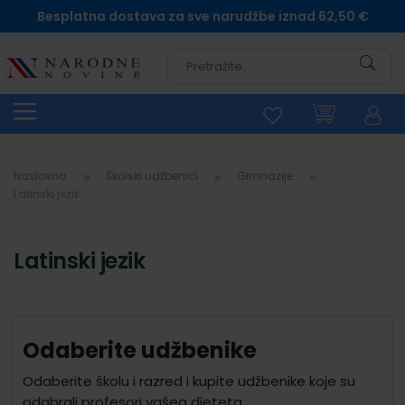
Besplatna dostava za sve narudžbe iznad 62,50 €
Pretra
Naslovna
Školski udžbenici
Gimnazije
Latinski jezik
Latinski jezik
Odaberite udžbenike
Odaberite školu i razred i kupite udžbenike koje su
odabrali profesori vašeg djeteta.