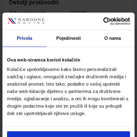
Detalji proizvoda
Šifra proizvoda
567705
Jedinična mjera
kom
Nakladnik
ŠKOLSKA KNJIGA d.d.
Autor
Jadranka Bagarić Mislav
Privola
Pojedinosti
O nama
Gjurašin
Školski razred
10 1.RAZRED SŠ
Ova web-stranica koristi kolačiće
Vrsta školske knjige
UDŽBENIK
Vrsta škole
2 GIMNAZIJA
Kolačiće upotrebljavamo kako bismo personalizirali
Nastavni predmet
LATINSKI JEZIK
sadržaj i oglase, omogućili značajke društvenih medija i
analizirali promet. Isto tako, podatke o vašoj upotrebi
Reg br min
7057
naše web-lokacije dijelimo s partnerima za društvene
medije, oglašavanje i analizu, a oni ih mogu kombinirati s
drugim podacima koje ste im pružili ili koje su prikupili
dok ste upotrebljavali njihove usluge.