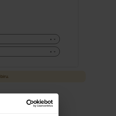
×
×
biru.