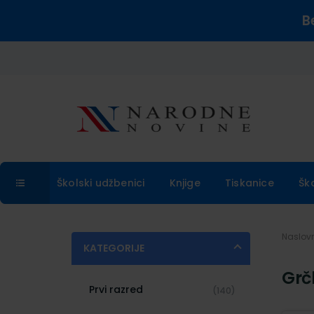
B
Školski udžbenici
Knjige
Tiskanice
Šk
Naslo
KATEGORIJE
Grčk
Prvi razred
(140)