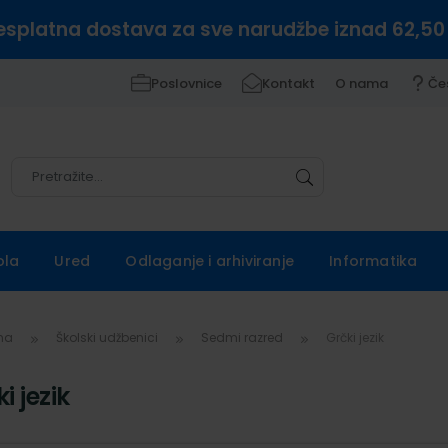
esplatna dostava za sve narudžbe iznad 62,50
Poslovnice
Kontakt
O nama
Če
Pretražite
Pretražite
ola
Ured
Odlaganje i arhiviranje
Informatika
vna
Školski udžbenici
Sedmi razred
Grčki jezik
i jezik