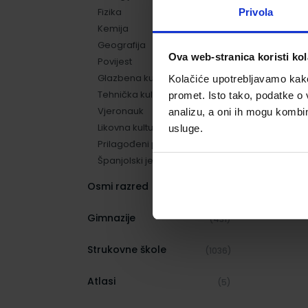
Fizika
Privola
(15)
Kemija
(3)
Geografija
(6)
Ova web-stranica koristi kol
Povijest
(8)
Glazbena kultura
(3)
Kolačiće upotrebljavamo kako 
Tehnička kultura
(6)
promet. Isto tako, podatke o 
Vjeronauk
(2)
analizu, a oni ih mogu kombini
Likovna kultura
(6)
usluge.
Prilagođeni program
(42)
Španjolski jezik
(2)
Osmi razred
(175)
Gimnazije
(431)
Strukovne škole
(1036)
Atlasi
(5)