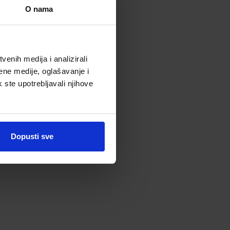
O nama
enih medija i analizirali
ene medije, oglašavanje i
k ste upotrebljavali njihove
Dopusti sve