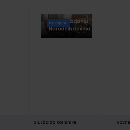
Knjige u izdanju
Izdvojeno
Narodnih novina
Služba za korisnike
Važne