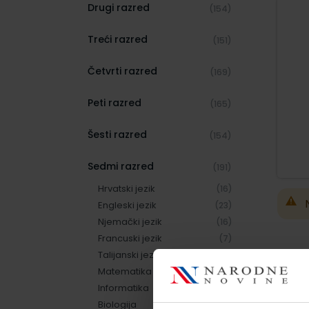
Drugi razred
(154)
Treći razred
(151)
Četvrti razred
(169)
Peti razred
(165)
Šesti razred
(154)
Sedmi razred
(191)
Hrvatski jezik
(16)
Engleski jezik
(23)
Njemački jezik
(16)
Francuski jezik
(7)
Talijanski jezik
(9)
Matematika
(11)
Informatika
(8)
Biologija
(8)