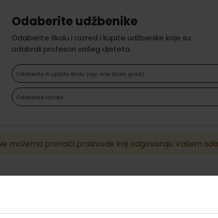
Odaberite udžbenike
Odaberite školu i razred i kupite udžbenike koje su
odabrali profesori vašeg djeteta.
Odaberite ili upišite školu (npr. ime škole, grad) ...
Odaberite razred ...
Ne možemo pronaći proizvode koji odgovaraju Vašem oda