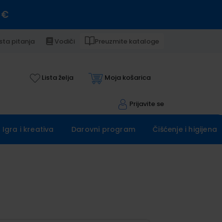
 €
sta pitanja
Vodiči
Preuzmite kataloge
Lista želja
Moja košarica
Prijavite se
Igra i kreativa
Darovni program
Čišćenje i higijena