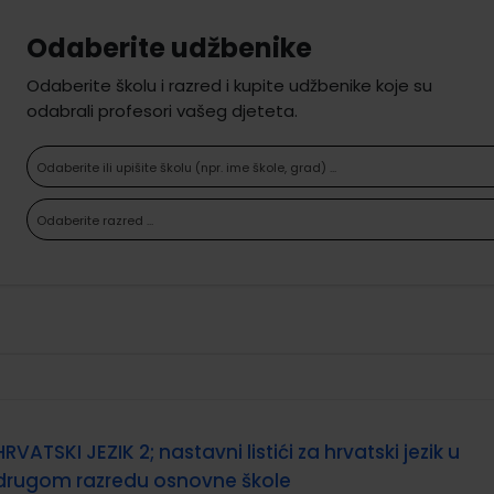
Odaberite udžbenike
Odaberite školu i razred i kupite udžbenike koje su
odabrali profesori vašeg djeteta.
Odaberite ili upišite školu (npr. ime škole, grad) ...
Odaberite razred ...
HRVATSKI JEZIK 2; nastavni listići za hrvatski jezik u
drugom razredu osnovne škole