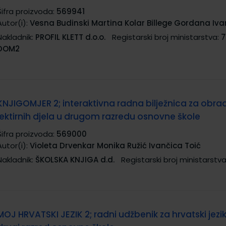
Šifra proizvoda:
569941
Autor(i):
Vesna Budinski Martina Kolar Billege Gordana Iva
Nakladnik:
PROFIL KLETT d.o.o.
Registarski broj ministarstva:
7
DOM2
KNJIGOMJER 2; interaktivna radna bilježnica za obra
lektirnih djela u drugom razredu osnovne škole
Šifra proizvoda:
569000
Autor(i):
Violeta Drvenkar Monika Ružić Ivančica Toić
Nakladnik:
ŠKOLSKA KNJIGA d.d.
Registarski broj ministarstva
MOJ HRVATSKI JEZIK 2; radni udžbenik za hrvatski jezik