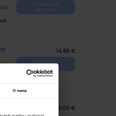
TRENUTNO NIJE
0274
DOSTUPNO
148
ugi
14,88 €
TRENUTNO NIJE
0274
DOSTUPNO
149
O nama
11,00 €
enih medija i analizirali