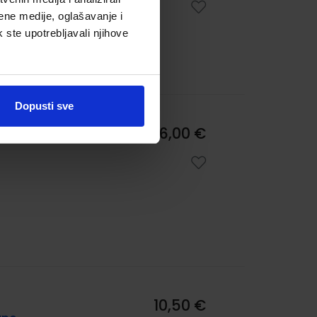
ene medije, oglašavanje i
k ste upotrebljavali njihove
Dopusti sve
 u
6,00 €
10,50 €