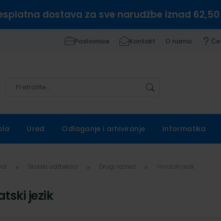
esplatna dostava za sve narudžbe iznad 62,50
Poslovnice
Kontakt
O nama
Če
Pretražite
Pretražite
ola
Ured
Odlaganje i arhiviranje
Informatika
vna
Školski udžbenici
Drugi razred
Hrvatski jezik
tski jezik