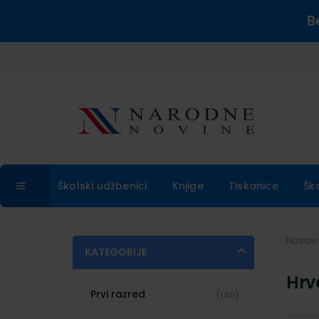
B
Školski udžbenici
Knjige
Tiskanice
Šk
Naslo
KATEGORIJE
Hrva
Prvi razred
(140)