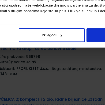
Šifra proizvoda:
567509
vašoj upotrebi naše web-lokacije dijelimo s partnerima za društv
Autor(i):
Saša Veronek Germadnik Maja Križman Roškar
rati s drugim podacima koje ste im pružili ili koje su prikupili do
Nakladnik:
PROFIL KLETT d.o.o.
Registarski broj ministarstva:
Prilagodi
NINA I TINO PIŠU RUKOPISNIM PISMOM; radna bilježnica
listićima za drugi razred osnovne škole
Šifra proizvoda:
569798
Autor(i):
Verica Jelaš
Nakladnik:
PROFIL KLETT d.o.o.
Registarski broj ministarstva:
7148-DOM
PČELICA 2; komplet 1. i 2 dio, radne bilježnice uz radni