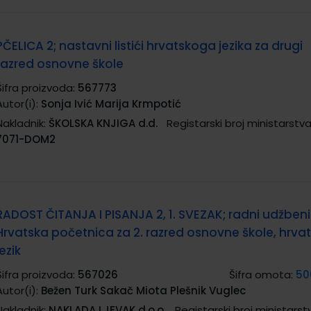
PČELICA 2; nastavni listići hrvatskoga jezika za drugi
razred osnovne škole
Šifra proizvoda:
567773
Autor(i):
Sonja Ivić Marija Krmpotić
Nakladnik:
ŠKOLSKA KNJIGA d.d.
Registarski broj ministarstva
7071-DOM2
RADOST ČITANJA I PISANJA 2, 1. SVEZAK; radni udžbeni
Hrvatska početnica za 2. razred osnovne škole, hrvat
jezik
Šifra proizvoda:
567026
Šifra omota:
50
Autor(i):
Bežen Turk Sakač Miota Plešnik Vuglec
Nakladnik:
NAKLADA LJEVAK d.o.o.
Registarski broj ministarst