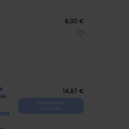
8,00 €
:
k:
14,87 €
ski
TRENUTNO NIJE
DOSTUPNO
0158
va: