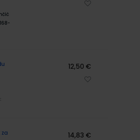
nčić
168-
du
12,50 €
:
 za
14,83 €