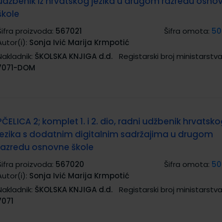
udžbenik iz hrvatskog jezika u drugom razredu osno
škole
Šifra proizvoda:
567021
Šifra omota:
50
Autor(i):
Sonja Ivić Marija Krmpotić
Nakladnik:
ŠKOLSKA KNJIGA d.d.
Registarski broj ministarstva
7071-DOM
PČELICA 2; komplet 1. i 2. dio, radni udžbenik hrvatsk
jezika s dodatnim digitalnim sadržajima u drugom
razredu osnovne škole
Šifra proizvoda:
567020
Šifra omota:
50
Autor(i):
Sonja Ivić Marija Krmpotić
Nakladnik:
ŠKOLSKA KNJIGA d.d.
Registarski broj ministarstva
7071