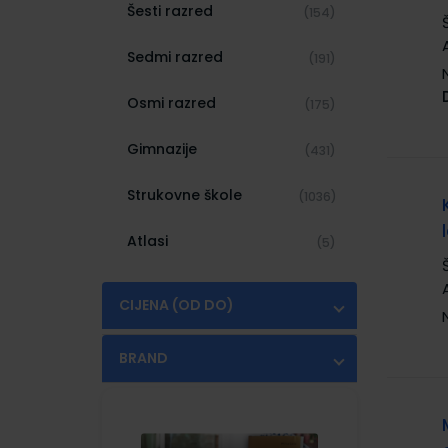
Šesti razred
(154)
Sedmi razred
(191)
Osmi razred
(175)
Gimnazije
(431)
Strukovne škole
(1036)
Atlasi
(5)
CIJENA (OD DO)
€
€
BRAND
ALFA
(9)
ALKA SCRIPT
(2)