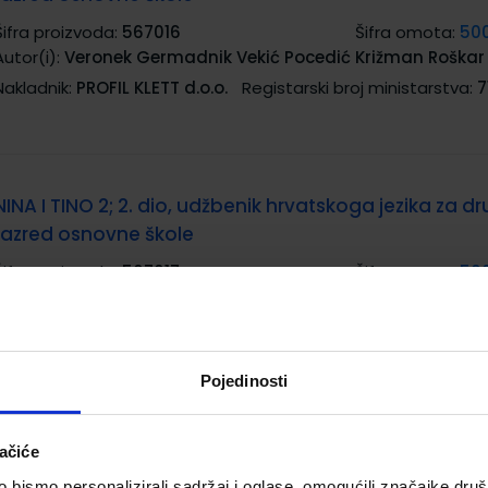
Šifra proizvoda:
567016
Šifra omota:
50
Autor(i):
Veronek Germadnik Vekić Pocedić Križman Roškar
Nakladnik:
PROFIL KLETT d.o.o.
Registarski broj ministarstva:
7
NINA I TINO 2; 2. dio, udžbenik hrvatskoga jezika za dr
razred osnovne škole
Šifra proizvoda:
567017
Šifra omota:
50
Autor(i):
Veronek Germadnik Vekić Pocedić Križman Roškar
Nakladnik:
PROFIL KLETT d.o.o.
Registarski broj ministarstva:
7
Pojedinosti
NINA I TINO 2; radna bilježnica za cjelovito učenje u
ačiće
drugom razredu OŠ
bismo personalizirali sadržaj i oglase, omogućili značajke društv