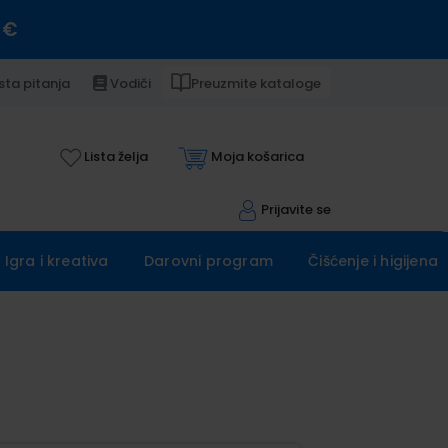
 €
sta pitanja
Vodiči
Preuzmite kataloge
Lista želja
Moja košarica
Prijavite se
Igra i kreativa
Darovni program
Čišćenje i higijena