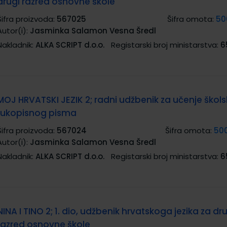
drugi razred osnovne škole
Šifra proizvoda:
567025
Šifra omota:
50
Autor(i):
Jasminka Salamon Vesna Šredl
Nakladnik:
ALKA SCRIPT d.o.o.
Registarski broj ministarstva:
6
MOJ HRVATSKI JEZIK 2; radni udžbenik za učenje škol
rukopisnog pisma
Šifra proizvoda:
567024
Šifra omota:
50
Autor(i):
Jasminka Salamon Vesna Šredl
Nakladnik:
ALKA SCRIPT d.o.o.
Registarski broj ministarstva:
6
NINA I TINO 2; 1. dio, udžbenik hrvatskoga jezika za dr
razred osnovne škole