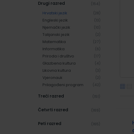
Drugi razred
(154)
Hrvatski jezik
(28)
Engleski jezik
(13)
Njemački jezik
(10)
Talijanski jezik
(2)
Matematika
(27)
Informatika
(6)
Priroda i društvo
(17)
Glazbena kultura
(4)
Likovna kultura
(3)
Vjeronauk
(2)
Prilagođeni program
(42)
Treći razred
(151)
Četvrti razred
(169)
Peti razred
(165)