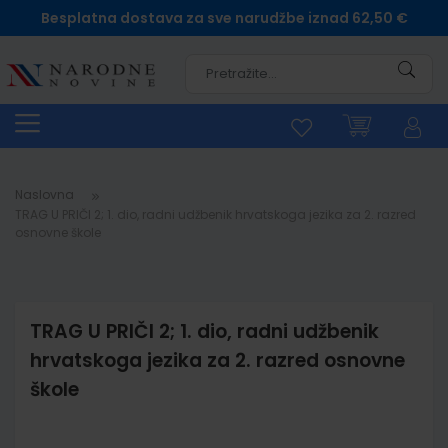
Besplatna dostava za sve narudžbe iznad 62,50 €
Pretra
Naslovna
TRAG U PRIČI 2; 1. dio, radni udžbenik hrvatskoga jezika za 2. razred
osnovne škole
TRAG U PRIČI 2; 1. dio, radni udžbenik
hrvatskoga jezika za 2. razred osnovne
škole