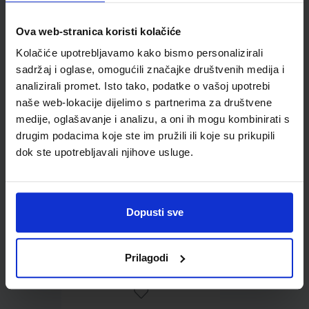
Ova web-stranica koristi kolačiće
Omot PVC za školske
Kolačiće upotrebljavamo kako bismo personalizirali
udžbenike; dimenzije
sadržaj i oglase, omogućili značajke društvenih medija i
427x277; tip 176
analizirali promet. Isto tako, podatke o vašoj upotrebi
naše web-lokacije dijelimo s partnerima za društvene
medije, oglašavanje i analizu, a oni ih mogu kombinirati s
drugim podacima koje ste im pružili ili koje su prikupili
dok ste upotrebljavali njihove usluge.
Dopusti sve
0,85 €
Prilagodi