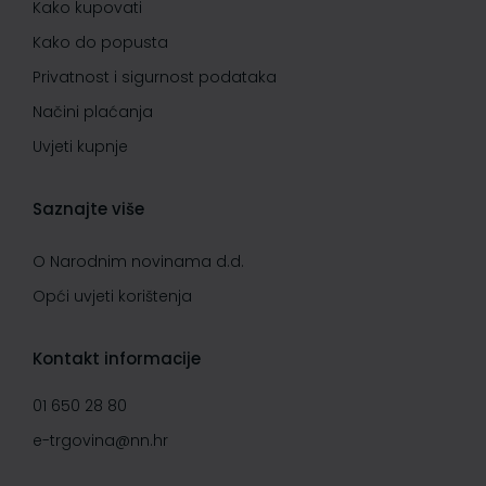
Kako kupovati
Kako do popusta
Privatnost i sigurnost podataka
Načini plaćanja
Uvjeti kupnje
Saznajte više
O Narodnim novinama d.d.
Opći uvjeti korištenja
Kontakt informacije
01 650 28 80
e-trgovina@nn.hr