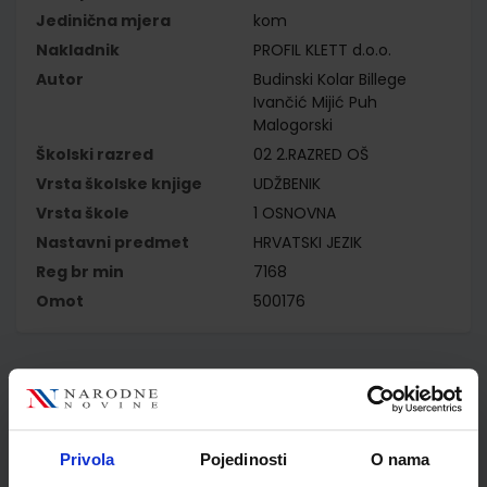
Jedinična mjera
kom
Nakladnik
PROFIL KLETT d.o.o.
Autor
Budinski Kolar Billege
Ivančić Mijić Puh
Malogorski
Školski razred
02 2.RAZRED OŠ
Vrsta školske knjige
UDŽBENIK
Vrsta škole
1 OSNOVNA
Nastavni predmet
HRVATSKI JEZIK
Reg br min
7168
Omot
500176
Kupci najčešće biraju..
Privola
Pojedinosti
O nama