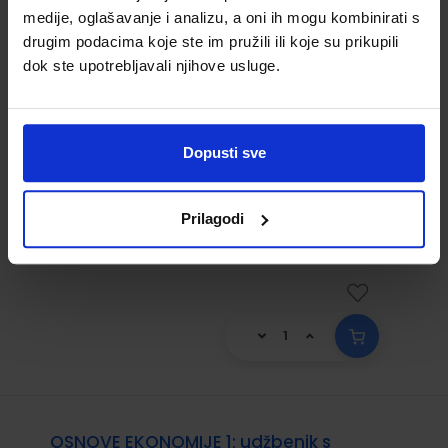
OSNOVE EKONOMIJE 1; radna bilježnica u
medije, oglašavanje i analizu, a oni ih mogu kombinirati s
prvom razredu srednje strukovne škole
drugim podacima koje ste im pružili ili koje su prikupili
za zanimanje ekonomist/ekonomistica
dok ste upotrebljavali njihove usluge.
Šifra proizvoda:
556229
Autor(i):
Jadranka Jošić Tatjana Putar
Gordana Zoretić
Dopusti sve
Nakladnik:
ŠKOLSKA KNJIGA d.d.
Registarski
broj ministarstva:
6349-DOM
Prilagodi
16,00 €
OSNOVE EKONOMIJE 1; udžbenik s