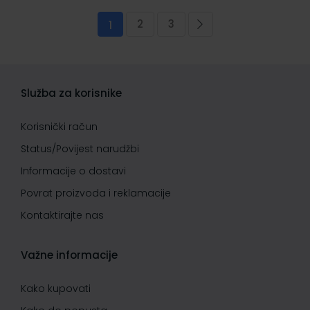
Stranica
2
3
Trenutno pregledavate stranicu
Stranica
Stranica
Stranica
Sljedeća
1
Služba za korisnike
Korisnički račun
Status/Povijest narudžbi
Informacije o dostavi
Povrat proizvoda i reklamacije
Kontaktirajte nas
Važne informacije
Kako kupovati