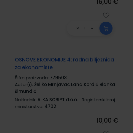
16,00 €
OSNOVE EKONOMIJE 4; radna bilježnica
za ekonomiste
Šifra proizvoda:
779503
Autor(i):
Željko Mrnjavac Lana Kordić Blanka
šimundić
Nakladnik:
ALKA SCRIPT d.o.o.
Registarski broj
ministarstva:
4702
10,00 €