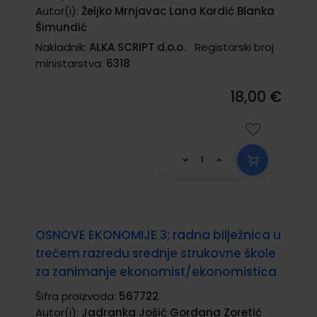
Autor(i):
Željko Mrnjavac Lana Kordić Blanka
Šimundić
Nakladnik:
ALKA SCRIPT d.o.o.
Registarski broj
ministarstva:
6318
18,00 €
OSNOVE EKONOMIJE 3; radna bilježnica u
trećem razredu srednje strukovne škole
za zanimanje ekonomist/ekonomistica
Šifra proizvoda:
567722
Autor(i):
Jadranka Jošić Gordana Zoretić