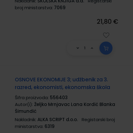
Nakladnik:
ŠKOLSKA KNJIGA d.d.
Registarski
broj ministarstva:
7069
21,80 €
OSNOVE EKONOMIJE 3; udžbenik za 3.
razred, ekonomisti, ekonomska škola
Šifra proizvoda:
556403
Autor(i):
Željko Mrnjavac Lana Kordić Blanka
Šimundić
Nakladnik:
ALKA SCRIPT d.o.o.
Registarski broj
ministarstva:
6319