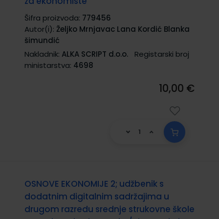
za ekonomiste
Šifra proizvoda:
779456
Autor(i):
Željko Mrnjavac Lana Kordić Blanka
šimundić
Nakladnik:
ALKA SCRIPT d.o.o.
Registarski broj
ministarstva:
4698
10,00 €
OSNOVE EKONOMIJE 2; udžbenik s
dodatnim digitalnim sadržajima u
drugom razredu srednje strukovne škole