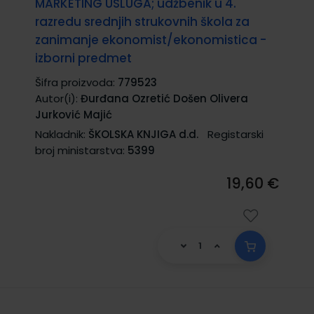
MARKETING USLUGA; udžbenik u 4.
razredu srednjih strukovnih škola za
zanimanje ekonomist/ekonomistica -
izborni predmet
Šifra proizvoda:
779523
Autor(i):
Đurđana Ozretić Došen Olivera
Jurković Majić
Nakladnik:
ŠKOLSKA KNJIGA d.d.
Registarski
broj ministarstva:
5399
19,60 €