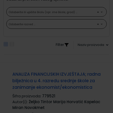
Odaberite ili upišite školu (npr. ime škole, grad) ...
×
Odaberite razred ...
×
Filter
ANALIZA FINANCIJSKIH IZVJEŠTAJA; radna
bilježnica u 4. razredu srednje škole za
zanimanje ekonomist/ekonomistica
Šifra proizvoda:
779521
Autor(i):
Željko Tintor Marija Horvatić Kapelac
Miran Novokmet