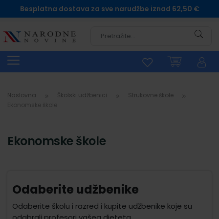
Besplatna dostava za sve narudžbe iznad 62,50 €
Pretra
Naslovna
Školski udžbenici
Strukovne škole
Ekonomske škole
Ekonomske škole
Odaberite udžbenike
Odaberite školu i razred i kupite udžbenike koje su
odabrali profesori vašeg djeteta.