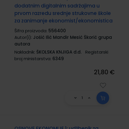
dodatnim digitalnim sadržajima u
prvom razredu srednje strukovne škole
za zanimanje ekonomist/ekonomistica
Šifra proizvoda:
556400
Autor(i):
Jošić Ilić Mandir Mesić Škorić grupa
autora
Nakladnik:
ŠKOLSKA KNJIGA d.d.
Registarski
broj ministarstva:
6349
21,80 €
OSNOVE EKONOMIJE 1; udžbenik za