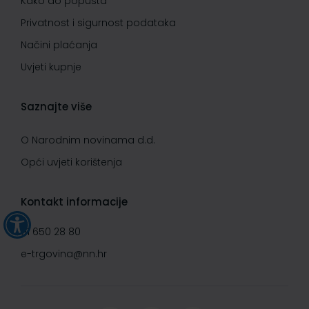
Kako do popusta
Privatnost i sigurnost podataka
Načini plaćanja
Uvjeti kupnje
Saznajte više
O Narodnim novinama d.d.
Opći uvjeti korištenja
Kontakt informacije
01 650 28 80
e-trgovina@nn.hr