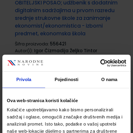
OBITELJSKI POSAO; udžbenik s dodatnim
digitalnim sadržajima u prvom razredu
srednje strukovne škole za zanimanje
ekonomist/ekonomistica - izborni
predmet, ekonomska škola
Šifra proizvoda:
556421
Autor(i):
Igor Čizmadija Željko Tintor
Nakladnik:
ŠKOLSKA KNJIGA d.d.
Registarski
broj ministarstva:
6348
21,80 €
Privola
Pojedinosti
O nama
Ova web-stranica koristi kolačiće
Kolačiće upotrebljavamo kako bismo personalizirali
sadržaj i oglase, omogućili značajke društvenih medija i
analizirali promet. Isto tako, podatke o vašoj upotrebi
naše web-lokacije dijelimo s partnerima za društvene