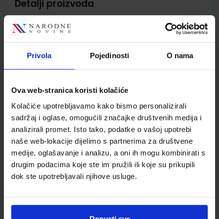
Detalji proizvoda
Šifra proizvoda
567719
Jedinična mjera
kom
Nakladnik
ŠKOLSKA KNJIGA d.d.
Privola
Pojedinosti
O nama
Autor
Katarina Justić
Školski razred
30 3.RAZRED SŠ
Vrsta školske knjige
RADNA BILJEŽNICA
Ova web-stranica koristi kolačiće
Vrsta škole
3 STRUKOVNA
Kolačiće upotrebljavamo kako bismo personalizirali
Nastavni predmet
EKONOMSKE ŠKOLE
sadržaj i oglase, omogućili značajke društvenih medija i
Reg br min
6983-DOM
analizirali promet. Isto tako, podatke o vašoj upotrebi
naše web-lokacije dijelimo s partnerima za društvene
medije, oglašavanje i analizu, a oni ih mogu kombinirati s
drugim podacima koje ste im pružili ili koje su prikupili
dok ste upotrebljavali njihove usluge.
Dopusti sve