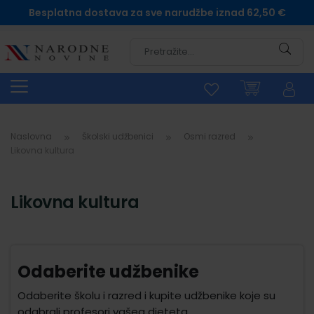
Besplatna dostava za sve narudžbe iznad 62,50 €
Pretra
Naslovna
Školski udžbenici
Osmi razred
Likovna kultura
Likovna kultura
Odaberite udžbenike
Odaberite školu i razred i kupite udžbenike koje su
odabrali profesori vašeg djeteta.