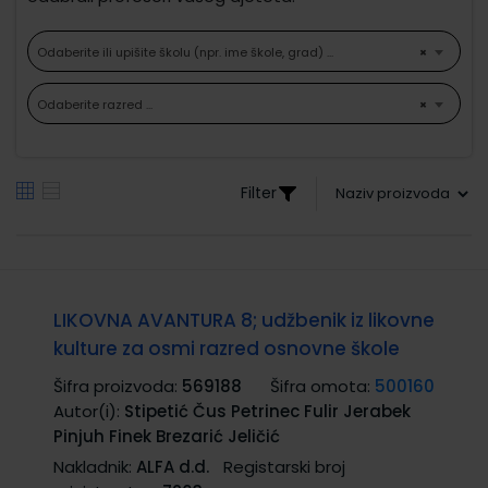
Odaberite ili upišite školu (npr. ime škole, grad) ...
×
Odaberite razred ...
×
Filter
LIKOVNA AVANTURA 8; udžbenik iz likovne
kulture za osmi razred osnovne škole
Šifra proizvoda:
569188
Šifra omota:
500160
Autor(i):
Stipetić Čus Petrinec Fulir Jerabek
Pinjuh Finek Brezarić Jeličić
Nakladnik:
ALFA d.d.
Registarski broj