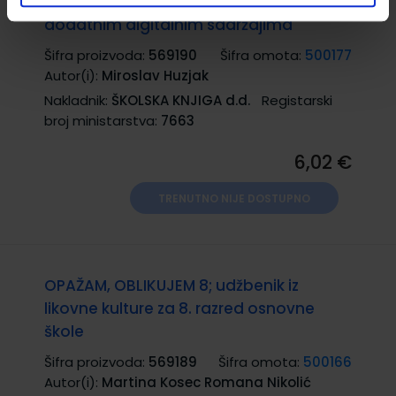
osmom razredu osnovne škole s
dodatnim digitalnim sadržajima
Šifra proizvoda:
569190
Šifra omota:
500177
Autor(i):
Miroslav Huzjak
Nakladnik:
ŠKOLSKA KNJIGA d.d.
Registarski
broj ministarstva:
7663
6,02 €
TRENUTNO NIJE DOSTUPNO
OPAŽAM, OBLIKUJEM 8; udžbenik iz
likovne kulture za 8. razred osnovne
škole
Šifra proizvoda:
569189
Šifra omota:
500166
Autor(i):
Martina Kosec Romana Nikolić