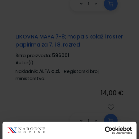
LIKOVNA MAPA 7-8; mapa s kolaž i raster
papirima za 7. i 8. razred
Šifra proizvoda:
596001
Autor(i):
Nakladnik:
ALFA d.d.
Registarski broj
ministarstva:
14,00 €