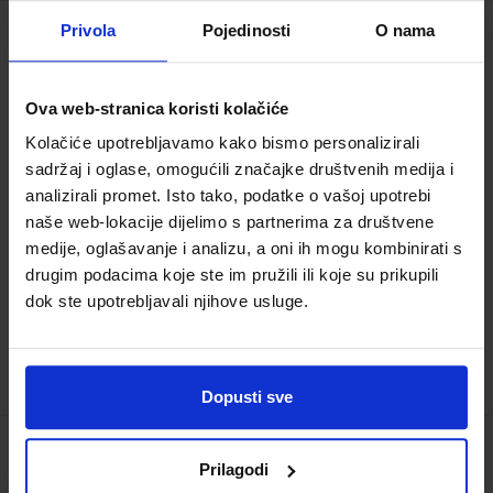
Privola
Pojedinosti
O nama
LIKOVNA MAPA 7-8; mapa za sedmi i
osmi razred osnovne škole
Ova web-stranica koristi kolačiće
Šifra proizvoda:
596221
Autor(i):
Kolačiće upotrebljavamo kako bismo personalizirali
sadržaj i oglase, omogućili značajke društvenih medija i
Nakladnik:
PROFIL KLETT d.o.o.
Registarski broj
analizirali promet. Isto tako, podatke o vašoj upotrebi
ministarstva:
naše web-lokacije dijelimo s partnerima za društvene
14,00 €
medije, oglašavanje i analizu, a oni ih mogu kombinirati s
drugim podacima koje ste im pružili ili koje su prikupili
dok ste upotrebljavali njihove usluge.
Dopusti sve
MOJE BOJE 8; udžbenik likovne kulture u
Prilagodi