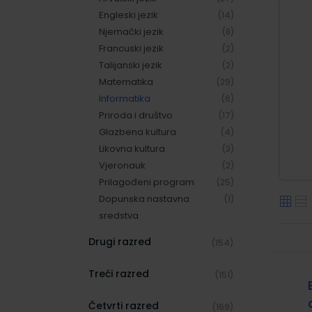
Engleski jezik
(14)
Njemački jezik
(8)
Francuski jezik
(2)
Talijanski jezik
(2)
Matematika
(29)
Informatika
(6)
Priroda i društvo
(17)
Glazbena kultura
(4)
Likovna kultura
(3)
Vjeronauk
(2)
Prilagođeni program
(25)
Dopunska nastavna
(1)
sredstva
Drugi razred
(154)
Treći razred
(151)
Četvrti razred
(169)