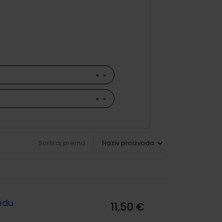
×
×
Sortiraj prema
redu
11,50 €