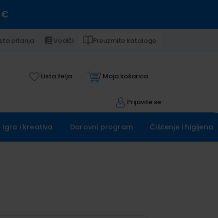
 €
sta pitanja
Vodiči
Preuzmite kataloge
Lista želja
Moja košarica
Prijavite se
Igra i kreativa
Darovni program
Čišćenje i higijena