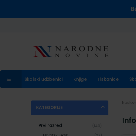
B
Školski udžbenici
Knjige
Tiskanice
Šk
Naslo
KATEGORIJE
Inf
Prvi razred
(140)
Hrvatski jezik
(27)