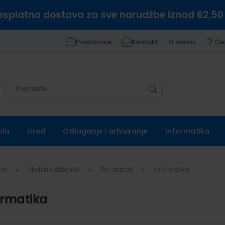
esplatna dostava za sve narudžbe iznad 62,50
Poslovnice
Kontakt
O nama
Če
Pretražite
Pretražite
ola
Ured
Odlaganje i arhiviranje
Informatika
vna
Školski udžbenici
Prvi razred
Informatika
ormatika