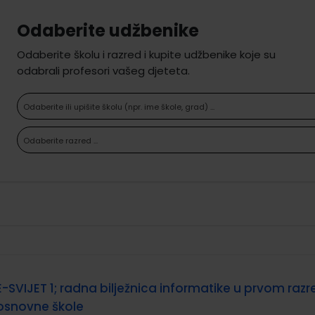
Odaberite udžbenike
Odaberite školu i razred i kupite udžbenike koje su
odabrali profesori vašeg djeteta.
Odaberite ili upišite školu (npr. ime škole, grad) ...
Odaberite razred ...
E-SVIJET 1; radna bilježnica informatike u prvom raz
osnovne škole