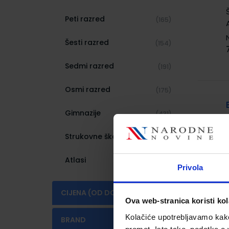
Peti razred
(165)
Šesti razred
(154)
Sedmi razred
(191)
Osmi razred
(175)
Gimnazije
(431)
Strukovne škole
(1036)
Atlasi
(5)
Privola
CIJENA (OD DO)
Ova web-stranica koristi kol
€
€
Kolačiće upotrebljavamo kako 
BRAND