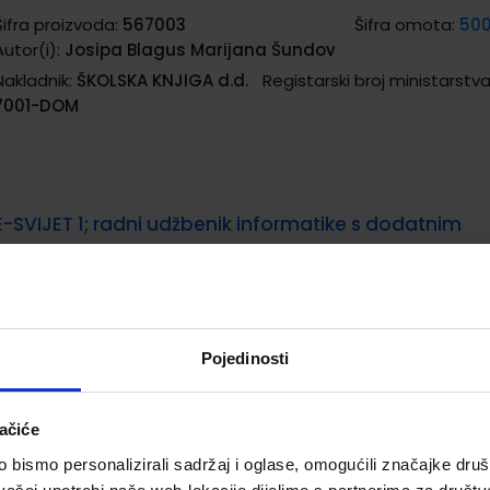
Šifra proizvoda:
567003
Šifra omota:
50
Autor(i):
Josipa Blagus Marijana Šundov
Nakladnik:
ŠKOLSKA KNJIGA d.d.
Registarski broj ministarstva
7001-DOM
E-SVIJET 1; radni udžbenik informatike s dodatnim
digitalnim sadržajima u prvom razredu osnovne ško
Šifra proizvoda:
567002
Šifra omota:
50
Autor(i):
Blagus Ljubić Klemše Flisar Odorčić Bubica Ružić
Mihočka
Pojedinosti
Nakladnik:
ŠKOLSKA KNJIGA d.d.
Registarski broj ministarstva
7001
ačiće
bismo personalizirali sadržaj i oglase, omogućili značajke društv