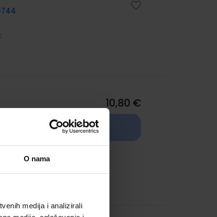
0744
:
10,80 €
le
TRENUTNO NIJE
0744
DOSTUPNO
O nama
:
enih medija i analizirali