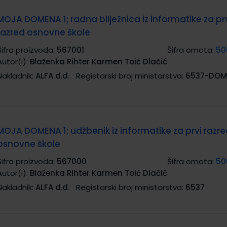
MOJA DOMENA 1; radna bilježnica iz informatike za pr
razred osnovne škole
Šifra proizvoda:
567001
Šifra omota:
50
Autor(i):
Blaženka Rihter Karmen Toić Dlačić
Nakladnik:
ALFA d.d.
Registarski broj ministarstva:
6537-DOM
MOJA DOMENA 1; udžbenik iz informatike za prvi razr
osnovne škole
Šifra proizvoda:
567000
Šifra omota:
50
Autor(i):
Blaženka Rihter Karmen Toić Dlačić
Nakladnik:
ALFA d.d.
Registarski broj ministarstva:
6537