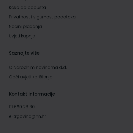
Kako do popusta
Privatnost i sigurnost podataka
Načini plaćanja
Uvjeti kupnje
Saznajte više
O Narodnim novinama d.d.
Opći uvjeti korištenja
Kontakt informacije
01 650 28 80
e-trgovina@nn.hr