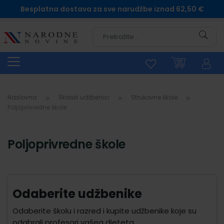
Besplatna dostava za sve narudžbe iznad 62,50 €
Pretra
Naslovna
Školski udžbenici
Strukovne škole
Poljoprivredne škole
Poljoprivredne škole
Odaberite udžbenike
Odaberite školu i razred i kupite udžbenike koje su
odabrali profesori vašeg djeteta.