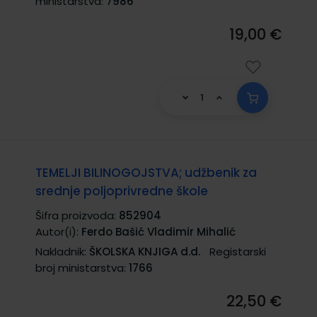
ministarstva:
7986
19,00 €
TEMELJI BILINOGOJSTVA; udžbenik za
srednje poljoprivredne škole
Šifra proizvoda:
852904
Autor(i):
Ferdo Bašić Vladimir Mihalić
Nakladnik:
ŠKOLSKA KNJIGA d.d.
Registarski
broj ministarstva:
1766
22,50 €