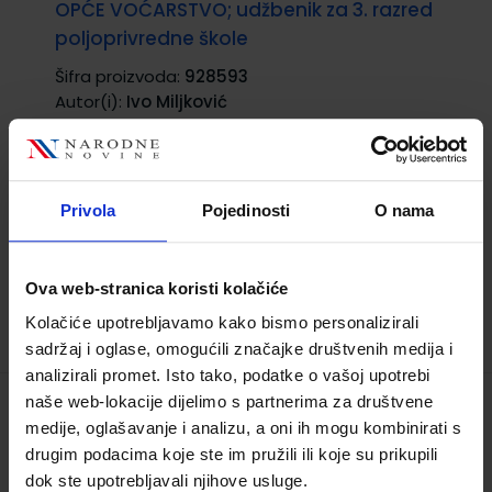
OPĆE VOĆARSTVO; udžbenik za 3. razred
poljoprivredne škole
Šifra proizvoda:
928593
Autor(i):
Ivo Miljković
Nakladnik:
ŠKOLSKA KNJIGA d.d.
Registarski
broj ministarstva:
1775
18,60 €
Privola
Pojedinosti
O nama
Ova web-stranica koristi kolačiće
Kolačiće upotrebljavamo kako bismo personalizirali
sadržaj i oglase, omogućili značajke društvenih medija i
analizirali promet. Isto tako, podatke o vašoj upotrebi
naše web-lokacije dijelimo s partnerima za društvene
OSNOVE ZAŠTITE PRIRODE; udžbenik za 1.
medije, oglašavanje i analizu, a oni ih mogu kombinirati s
razred srednje strukovne škole
drugim podacima koje ste im pružili ili koje su prikupili
dok ste upotrebljavali njihove usluge.
Šifra proizvoda:
596079