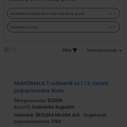
Odaberite ili upišite školu (npr. ime škole, grad) ...
×
Odaberite razred ...
×
Filter
ARANŽIRANJE 1; udžbenik za 1. i 2. razred
poljoprivredne škole
Šifra proizvoda:
923106
Autor(i):
Dubravka Auguštin
Nakladnik:
ŠKOLSKA KNJIGA d.d.
Registarski
broj ministarstva:
1764