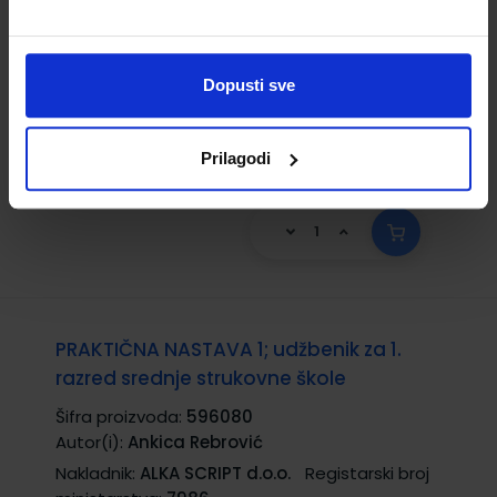
Autor(i):
Sandra Fulanović
Nakladnik:
ALKA SCRIPT d.o.o.
Registarski broj
ministarstva:
7985
Dopusti sve
19,00 €
Prilagodi
PRAKTIČNA NASTAVA 1; udžbenik za 1.
razred srednje strukovne škole
Šifra proizvoda:
596080
Autor(i):
Ankica Rebrović
Nakladnik:
ALKA SCRIPT d.o.o.
Registarski broj