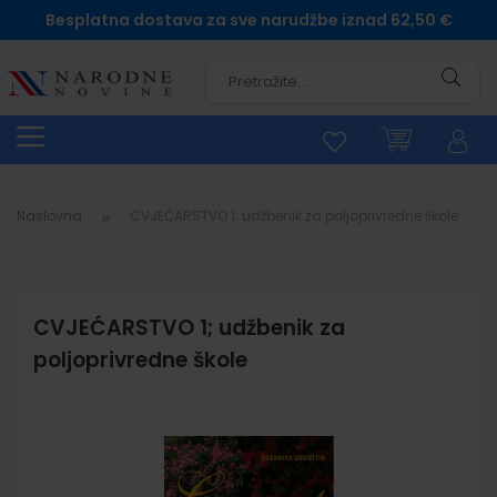
Besplatna dostava za sve narudžbe iznad 62,50 €
Pretra
Naslovna
CVJEĆARSTVO 1; udžbenik za poljoprivredne škole
CVJEĆARSTVO 1; udžbenik za
poljoprivredne škole
Skip
to
the
end