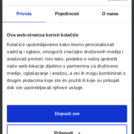
Školski razred
10 1.RAZRED SŠ
Vrsta školske knjige
UDŽBENIK
Privola
Pojedinosti
O nama
Vrsta škole
3 STRUKOVNA
Nastavni predmet
POLJOPRIVREDNE ŠKOLE
Ova web-stranica koristi kolačiće
Reg br min
1767
Kolačiće upotrebljavamo kako bismo personalizirali
sadržaj i oglase, omogućili značajke društvenih medija i
analizirali promet. Isto tako, podatke o vašoj upotrebi
naše web-lokacije dijelimo s partnerima za društvene
medije, oglašavanje i analizu, a oni ih mogu kombinirati s
drugim podacima koje ste im pružili ili koje su prikupili
dok ste upotrebljavali njihove usluge.
Newsletter prijava
Dopusti sve
Prijavite se kako bi primali informacije o novim
proizvodima i uslugama, akcijama i drugim
Prilagodi