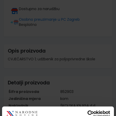
Dostupno za narudžbu
Osobno preuzimanje u PC Zagreb
Besplatno
Opis proizvoda
CVJEĆARSTVO 1; udžbenik za poljoprivredne škole
Detalji proizvoda
Šifra proizvoda
852903
Jedinična mjera
kom
Nakladnik
ŠKOLSKA KNJIGA d.d.
Autor
Dubravka Auguštin