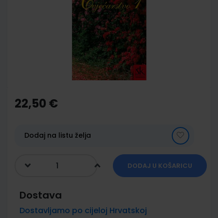
of
the
images
gallery
Skip
to
the
22,50 €
beginning
of
the
images
Dodaj na listu želja
gallery
DODAJ U KOŠARICU
Dostava
Dostavljamo po cijeloj Hrvatskoj