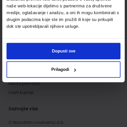
naše web-lokacije dijelimo s partnerima za društvene
Informacije o dostavi
medije, oglašavanje i analizu, a oni ih mogu kombinirati s
Povrat proizvoda i reklamacije
drugim podacima koje ste im pružili ili koje su prikupili
Kontaktirajte nas
dok ste upotrebljavali njihove usluge.
Važne informacije
Dopusti sve
Kako kupovati
Kako do popusta
Prilagodi
Privatnost i sigurnost podataka
Načini plaćanja
Uvjeti kupnje
Saznajte više
O Narodnim novinama d.d.