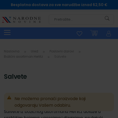
Besplatna dostava za sve narudžbe iznad 62,50 €
Pretra
Naslovna
Ured
Poslovni darovi
Božićni asortiman Herlitz
Salvete
Salvete
Ne možemo pronaći proizvode koji
odgovaraju Vašem odabiru.
Salvete iz božićnog asortimana Herlitz dolaze u
različitim bojama, uzorcima i dizajnima, pružajući