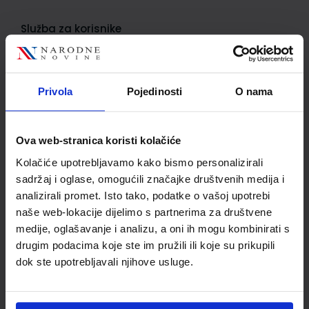
Služba za korisnike
Korisnički račun
Status/Povijest narudžbi
Privola
Pojedinosti
O nama
Informacije o dostavi
Povrat proizvoda i reklamacije
Ova web-stranica koristi kolačiće
Kontaktirajte nas
Kolačiće upotrebljavamo kako bismo personalizirali
sadržaj i oglase, omogućili značajke društvenih medija i
Važne informacije
analizirali promet. Isto tako, podatke o vašoj upotrebi
naše web-lokacije dijelimo s partnerima za društvene
Kako kupovati
medije, oglašavanje i analizu, a oni ih mogu kombinirati s
Kako do popusta
drugim podacima koje ste im pružili ili koje su prikupili
dok ste upotrebljavali njihove usluge.
Privatnost i sigurnost podataka
Načini plaćanja