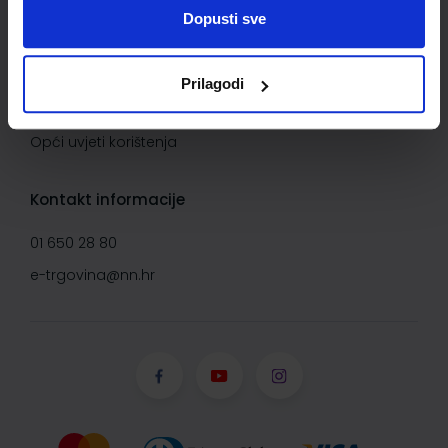
Uvjeti kupnje
Dopusti sve
Saznajte više
Prilagodi
O Narodnim novinama d.d.
Opći uvjeti korištenja
Kontakt informacije
01 650 28 80
e-trgovina@nn.hr