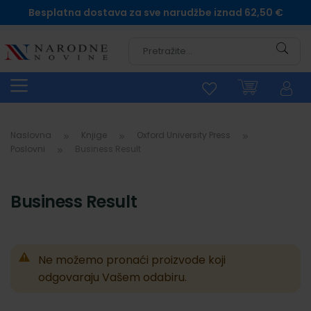
Besplatna dostava za sve narudžbe iznad 62,50 €
Pretra
Naslovna
Knjige
Oxford University Press
Poslovni
Business Result
Business Result
Ne možemo pronaći proizvode koji
odgovaraju Vašem odabiru.