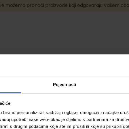
Ne možemo pronaći proizvode koji odgovaraju Vašem oda
Pojedinosti
ačiće
bismo personalizirali sadržaj i oglase, omogućili značajke društv
vašoj upotrebi naše web-lokacije dijelimo s partnerima za društv
rati s drugim podacima koje ste im pružili ili koje su prikupili do