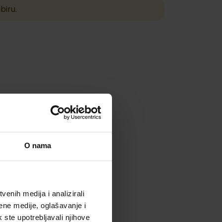
biru.
O nama
enih medija i analizirali
ene medije, oglašavanje i
k ste upotrebljavali njihove