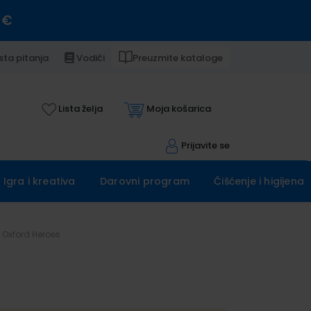
 €
sta pitanja
Vodiči
Preuzmite kataloge
Lista želja
Moja košarica
Prijavite se
Igra i kreativa
Darovni program
Čišćenje i higijena
Oxford Heroes