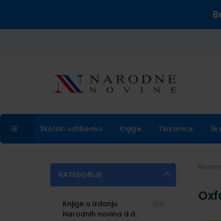
B
Školski udžbenici
Knjige
Tiskanice
Šk
Naslo
KATEGORIJE
Oxf
Knjige u izdanju
(58)
Narodnih novina d.d.