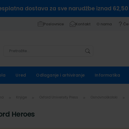
esplatna dostava za sve narudžbe iznad 62,50
Poslovnice
Kontakt
O nama
Če
Pretražite
Pretražite
ola
Ured
Odlaganje i arhiviranje
Informatika
vna
Knjige
Oxford University Press
Osnovnoškolski
ord Heroes