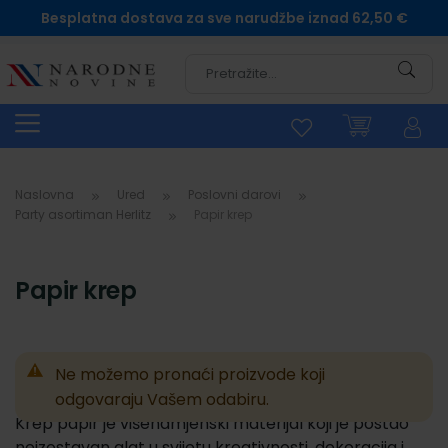
Besplatna dostava za sve narudžbe iznad 62,50 €
Pretra
Naslovna
Ured
Poslovni darovi
Party asortiman Herlitz
Papir krep
Papir krep
Ne možemo pronaći proizvode koji
odgovaraju Vašem odabiru.
Krep papir je višenamjenski materijal koji je postao
neizostavan alat u svijetu kreativnosti, dekoracija i