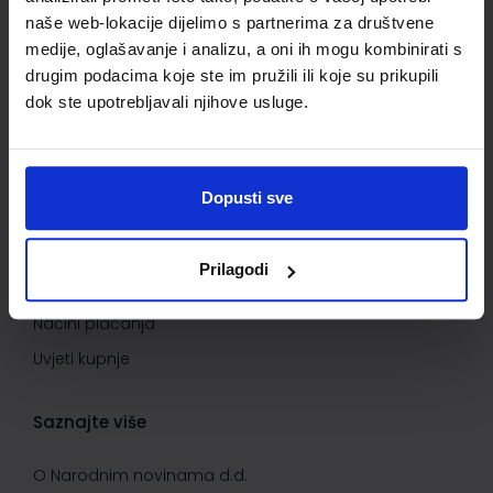
naše web-lokacije dijelimo s partnerima za društvene
Informacije o dostavi
medije, oglašavanje i analizu, a oni ih mogu kombinirati s
Povrat proizvoda i reklamacije
drugim podacima koje ste im pružili ili koje su prikupili
Kontaktirajte nas
dok ste upotrebljavali njihove usluge.
Važne informacije
Dopusti sve
Kako kupovati
Kako do popusta
Prilagodi
Privatnost i sigurnost podataka
Načini plaćanja
Uvjeti kupnje
Saznajte više
O Narodnim novinama d.d.