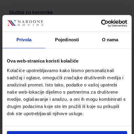
Služba za korisnike
Korisnički račun
Status/Povijest narudžbi
Privola
Pojedinosti
O nama
Informacije o dostavi
Povrat proizvoda i reklamacije
Ova web-stranica koristi kolačiće
Kontaktirajte nas
Kolačiće upotrebljavamo kako bismo personalizirali
sadržaj i oglase, omogućili značajke društvenih medija i
Važne informacije
analizirali promet. Isto tako, podatke o vašoj upotrebi
naše web-lokacije dijelimo s partnerima za društvene
Kako kupovati
medije, oglašavanje i analizu, a oni ih mogu kombinirati s
Kako do popusta
drugim podacima koje ste im pružili ili koje su prikupili
dok ste upotrebljavali njihove usluge.
Privatnost i sigurnost podataka
Načini plaćanja