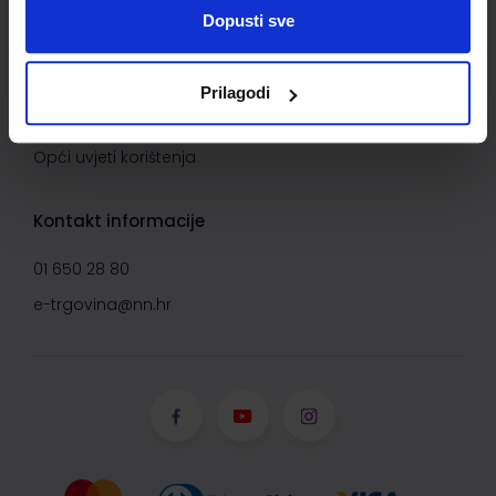
Uvjeti kupnje
Dopusti sve
Saznajte više
Prilagodi
O Narodnim novinama d.d.
Opći uvjeti korištenja
Kontakt informacije
01 650 28 80
e-trgovina@nn.hr