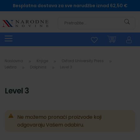
Besplatna dostava za sve narudžbe iznad 62,50 €
Pretra
Naslovna
Knjige
Oxford University Press
Lektira
Dolphins
Level 3
Level 3
Ne možemo pronaći proizvode koji
odgovaraju Vašem odabiru.