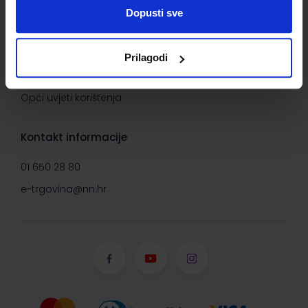
Uvjeti kupnje
Dopusti sve
Saznajte više
Prilagodi
O Narodnim novinama d.d.
Opći uvjeti korištenja
Kontakt informacije
01 650 28 80
e-trgovina@nn.hr