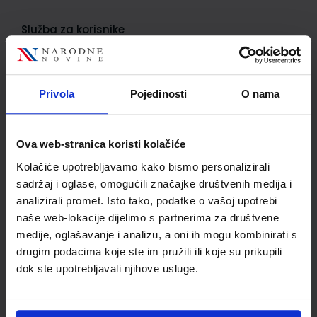
Služba za korisnike
Korisnički račun
Status/Povijest narudžbi
Privola
Pojedinosti
O nama
Informacije o dostavi
Povrat proizvoda i reklamacije
Ova web-stranica koristi kolačiće
Kontaktirajte nas
Kolačiće upotrebljavamo kako bismo personalizirali
sadržaj i oglase, omogućili značajke društvenih medija i
Važne informacije
analizirali promet. Isto tako, podatke o vašoj upotrebi
naše web-lokacije dijelimo s partnerima za društvene
Kako kupovati
medije, oglašavanje i analizu, a oni ih mogu kombinirati s
Kako do popusta
drugim podacima koje ste im pružili ili koje su prikupili
dok ste upotrebljavali njihove usluge.
Privatnost i sigurnost podataka
Načini plaćanja